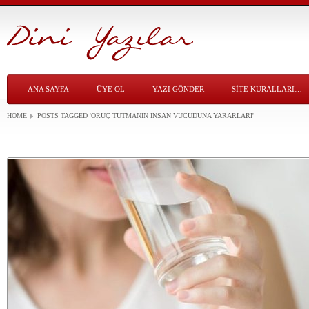
ANA SAYFA
ÜYE OL
YAZI GÖNDER
SITE KURALLARI…
HOME
POSTS TAGGED
'ORUÇ TUTMANIN INSAN VÜCUDUNA YARARLARI'