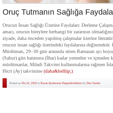
Oruç Tutmanın Sağlığa Faydala
Orucun İnsan Sağlığı Üzerine Faydaları: Derleme Çalışm
amacı, orucun bireylere herhangi bir zararının olmadığın
ziyade, daha önceden yapılmış çalışmalar üzerine literatür
orucun insan sağlığı üzerindeki faydalarına değinmektir. 
Müslüman, 29–30 gün arasında süren Ramazan ayı bo
(Sahur) gün batımına (İftar) kadar yemeden ve içmeden 
müslümanlar, Miladi Takvimi kullanmalarına rağmen İsla
Hicri (Ay) takvimine
(daha&helliip;)
Posted on
Nis 24, 2020
in
Kuran Ayetlerinin Düşündürdükleri
by
Dini Yazilar