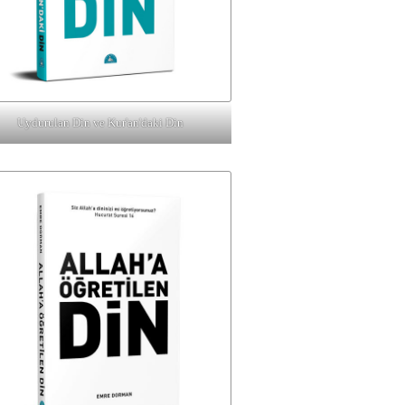
Uydurulan Din ve Kur'an'daki Din