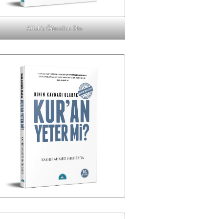
Allah'a Öğretilen Din