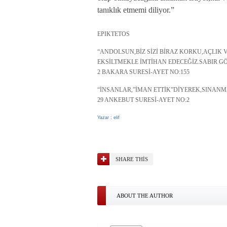
tanıklık etmemi diliyor.”
EPIKTETOS
“ANDOLSUN,BİZ SİZİ BİRAZ KORKU,AÇLI
EKSİLTMEKLE İMTİHAN EDECEĞİZ.SABIR G
2 BAKARA SURESİ-AYET NO:155
“İNSANLAR,”İMAN ETTİK”DİYEREK,SINANM
29 ANKEBUT SURESİ-AYET NO:2
Yazar : elif
SHARE THIS
ABOUT THE AUTHOR