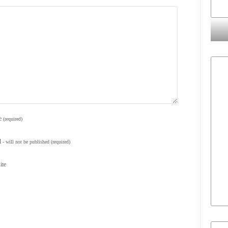
e
(required)
l
- will not be published
(required)
ite