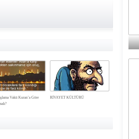
şlama Vakti Kuran’a Göre
RİVAYET KÜLTÜRÜ
malı?