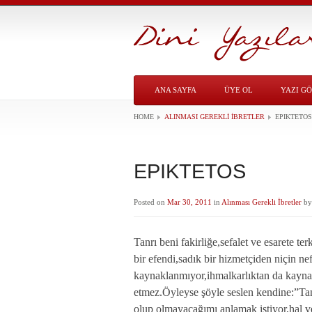
ANA SAYFA
ÜYE OL
YAZI G
HOME
ALINMASI GEREKLI İBRETLER
EPIKTETOS
EPIKTETOS
Posted on
Mar 30, 2011
in
Alınması Gerekli İbretler
b
Tanrı beni fakirliğe,sefalet ve esarete 
bir efendi,sadık bir hizmetçiden niçin ne
kaynaklanmıyor,ihmalkarlıktan da kayna
etmez.Öyleyse şöyle seslen kendine:”Tanr
olup olmayacağımı anlamak istiyor,hal ve