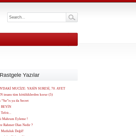
Rastgele Yazılar
N'DAKİ MUCİZE: YASİN SURESİ, 70. AYET
 insanı tüm kötülüklerden korur (5)
 “Sır”rı ya da Secret
e BEYİN
 Tefrit...
zi Mahrum Eyleme !
re Rahmet Olan Nedir ?
t Mutluluk Değil!