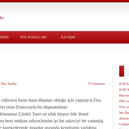
ÖNDER
SITE KURALLARI…
İLETİŞİM
y
Dini Yazilar
0 Comments
KUR'A
KUR`AN
Hayatın
terk ediyorsa bunu bana düşman olduğu için yapmıyor.Zira
DİN v
fret etsin.Dolayısıyla bu düşmanlıktan
İfrat ve
Sen Bi
klanamaz.Çünkü Tanrı en ufak birşeyi bile ihmal
Alemle
ı beni imtihan ediyor,benim iyi bir asker,iyi bir vatandaş
Cehale
 hareketlerimle insanlar arasında kendisinin varlığına