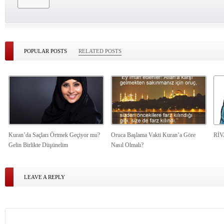
POPULAR POSTS
RELATED POSTS
Kuran’da Saçları Örtmek Geçiyor mu?
Oruca Başlama Vakti Kuran’a Göre
Rİ
Gelin Birlikte Düşünelim
Nasıl Olmalı?
LEAVE A REPLY