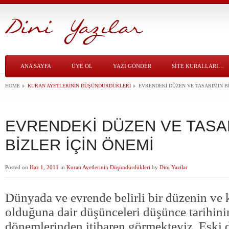
ANA SAYFA
ÜYE OL
YAZI GÖNDER
SITE KURALLARI…
HOME
KURAN AYETLERININ DÜŞÜNDÜRDÜKLERI
EVRENDEKİ DÜZEN VE TASARIMIN Bİ
EVRENDEKİ DÜZEN VE TASA
BİZLER İÇİN ÖNEMİ
Posted on
Haz 1, 2011
in
Kuran Ayetlerinin Düşündürdükleri
by
Dini Yazilar
Dünyada ve evrende belirli bir düzenin ve k
olduğuna dair düşünceleri düşünce tarihini
dönemlerinden itibaren görmekteyiz. Eski