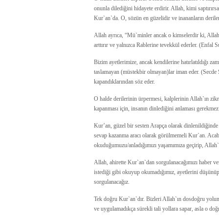
onunla dilediğini hidayete erdirir. Allah, kimi saptırır
Kur`an`da. O, sözün en güzelidir ve inananların derilerin
Allah ayrıca, “Mü`minler ancak o kimselerdir ki, Alla
arttırır ve yalnızca Rablerine tevekkül ederler. (Enfal S
Bizim ayetlerimize, ancak kendilerine hatırlatıldığı z
taslamayan (müstekbir olmayan)lar iman eder. (Secde Su
kapandıklarından söz eder.
O halde derilerinin ürpermesi, kalplerinin Allah`ın zi
kapanması için, insanın dinlediğini anlaması gerekmez
Kur’an, güzel bir sesten Arapça olarak dinlenildiğind
sevap kazanma aracı olarak görülmemeli Kur`an. Acab
okuduğumuzu/anladığımızı yaşamımıza geçirip, Allah`ı
Allah, ahirette Kur`an`dan sorgulanacağımızı haber 
istediği gibi okuyup okumadığımız, ayetlerini düşün
sorgulanacağız.
Tek doğru Kur`an`dır. Bizleri Allah`ın dosdoğru yolu
ve uygulamadıkça sürekli tali yollara sapar, asla o do