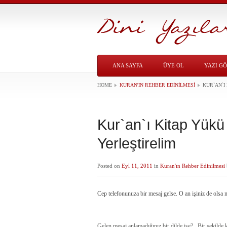
ANA SAYFA
ÜYE OL
YAZI G
HOME
KURAN'IN REHBER EDINILMESI
KUR`AN`I
Kur`an`ı Kitap Yükü
Yerleştirelim
Posted on
Eyl 11, 2011
in
Kuran'ın Rehber Edinilmesi
Cep telefonunuza bir mesaj gelse. O an işiniz de ols
Gelen mesaj anlamadığınız bir dilde ise?.. Bir şekild