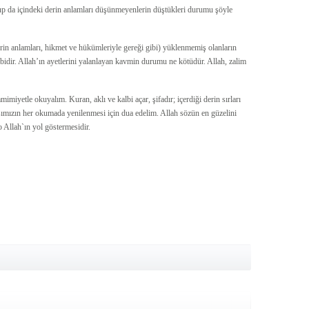
up da içindeki derin anlamları düşünmeyenlerin düştükleri durumu şöyle
erin anlamları, hikmet ve hükümleriyle gereği gibi) yüklenmemiş olanların
dir. Allah’ın ayetlerini yalanlayan kavmin durumu ne kötüdür. Allah, zalim
miyetle okuyalım. Kuran, aklı ve kalbi açar, şifadır; içerdiği derin sırları
şımızın her okumada yenilenmesi için dua edelim. Allah sözün en güzelini
 o Allah`ın yol göstermesidir.