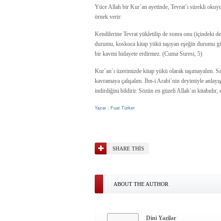
Yüce Allah bir Kur`an ayetinde, Tevrat’ı sürekli okuy
örnek verir:
Kendilerine Tevrat yükletilip de sonra onu (içindeki d
durumu, koskoca kitap yükü taşıyan eşeğin durumu gibi
bir kavmi hidayete erdirmez. (Cuma Suresi, 5)
Kur`an`ı üzerimizde kitap yükü olarak taşımayalım. Sami
kavramaya çalışalım. İbn-i Arabi`nin deyimiyle anlayı
indirdiğini bildirir. Sözün en güzeli Allah`ın kitabıdır,
Yazar : Fuat Türker
SHARE THIS
ABOUT THE AUTHOR
Dini Yazilar