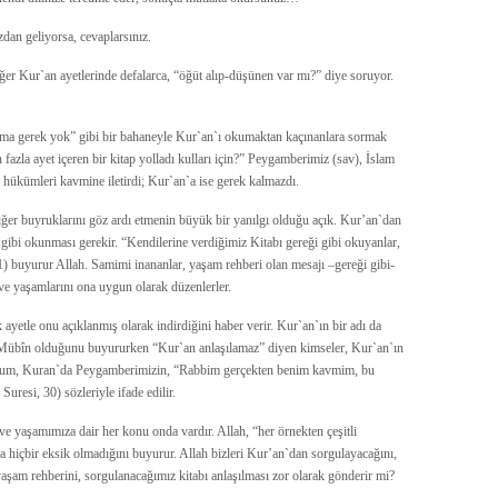
zdan geliyorsa, cevaplarsınız.
er Kur`an ayetlerinde defalarca, “öğüt alıp-düşünen var mı?” diye soruyor.
ama gerek yok” gibi bir bahaneyle Kur`an`ı okumaktan kaçınanlara sormak
zla ayet içeren bir kitap yolladı kulları için?” Peygamberimiz (sav), İslam
i hükümleri kavmine iletirdi; Kur`an`a ise gerek kalmazdı.
diğer buyruklarını göz ardı etmenin büyük bir yanılgı olduğu açık. Kur’an`dan
gibi okunması gerekir. “Kendilerine verdiğimiz Kitabı gereği gibi okuyanlar,
) buyurur Allah. Samimi inananlar, yaşam rehberi olan mesajı –gereği gibi-
 ve yaşamlarını ona uygun olarak düzenlerler.
k ayetle onu açıklanmış olarak indirdiğini haber verir. Kur`an`ın bir adı da
n Mübîn olduğunu buyururken “Kur`an anlaşılamaz” diyen kimseler, Kur`an`ın
durum, Kuran`da Peygamberimizin, “Rabbim gerçekten benim kavmim, bu
Suresi, 30) sözleriyle ifade edilir.
ve yaşamımıza dair her konu onda vardır. Allah, “her örnekten çeşitli
hiçbir eksik olmadığını buyurur. Allah bizleri Kur’an`dan sorgulayacağını,
am rehberini, sorgulanacağımız kitabı anlaşılması zor olarak gönderir mi?