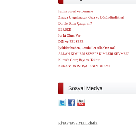
Fatiha Suresi ve Besmele
Zinaya Uygulanacak Ceza ve Düşündürdükleri
Din ile Bilim Çatışır mı?
BERBER
İyi ki Ölüm Var !
DİN ve FELSEFE
İyilikler bizden, kötülükler Allah'tan mı?
ALLAH KİMLERİ SEVER? KİMLERİ SEVMEZ?
Kuran'a Göre; Beyt ve Tekbir
KURAN’DA İSTİŞARENİN ÖNEMİ
Sosyal Medya
KİTAP TAVSİYELERİMİZ