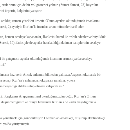
sa, artık onun için de bir yol gösterici yoktur. (Zümer Suresi, 23) buyrulur
i ürpertir, kalplerini yatıştırır.
h anıldığı zaman yürekleri ürperir. O`nun ayetleri okunduğunda imanlarını
uresi, 2) ayetiyle Kur`an`la imanları artan müminleri tarif eder.
aman, hemen secdeye kapananlar, Rablerini hamd ile tesbih edenler ve büyüklük
resi, 15) ifadesiyle de ayetler hatırlatıldığında iman sahiplerinin secdeye
kri ile yatışması, ayetler okunduğunda imanının artması ya da secdeye
 mi?
e insana haz verir. Ancak anlamını bilmeden yalnızca Arapçası okunarak bir
a sevap, Kur’an`ı anlamadan okuyarak mı alınır, yoksa
n beğendiği ahlaka sahip olmaya çalışarak mı?
verir. Kuşkusuz Arapçasını nasıl okuduğumuzdan değil, Kur`an`ı O`nun
üp düşünmediğimiz ve dünya hayatında Kur`an`ı ne kadar yaşadığımızla
na yöneltmek için gönderilmiştir. Okuyup anlamadıkça, düşünüp akletmedikçe
ğru yolda yürüyemeyiz.