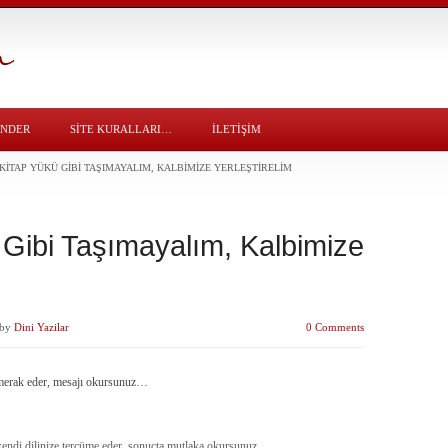
ÖNDER
SITE KURALLARI…
İLETİŞİM
 KITAP YÜKÜ GIBI TAŞIMAYALIM, KALBIMIZE YERLEŞTIRELIM
 Gibi Taşımayalım, Kalbimize
by
Dini Yazilar
0 Comments
a merak eder, mesajı okursunuz…
e kendi dilinize tercüme eder, sonuçta mutlaka okursunuz…