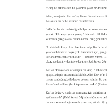
Mesaj, bir arkadaşınız, bir yakınınız ya da bir dostunu
Allah, mesajı olan Kur`an`da, Kamer Suresi`nde ve diğ
Kuşkusuz siz de bu sorunun muhatabısınız…
“Allah`ın benden ne istediğini biliyorum zaten, okum
gerekir. “Okumaya gerek yoksa, Allah neden 6000 den fa
ve imanın gereği olarak bilinen namaz, oruç gibi belirl
O halde belirli buyrukları farz kabul edip, Kur`an`ın 
yararlanabilmek ve doğru yolu bulabilmek için, gereği 
işte ona iman edenler bunlardır…” (Bakara Suresi, 121
okur, ayetlerini iyiden iyiye düşünür (Sad Suresi, 29)
Kur`an oldukça sade ve anlaşılır bir kitap. Allah birço
apaçık, anlaşılır anlamındaki Mübîn. Allah Kur`an`ı
hayata sunduğu güzelliklerden yoksun kalırlar. Bu 
Kuran`ı terk edilmiş (bir kitap) olarak bıraktı” (Furkan 
Kur`an doğruyu yanlıştan ayırmamız için indirilmiştir 
açıklamalarda” (Kehf Suresi, 54) bulunduğunu ve onda 
ondan sorumlu olduğumuzu buyururken, gönderdiği yaş