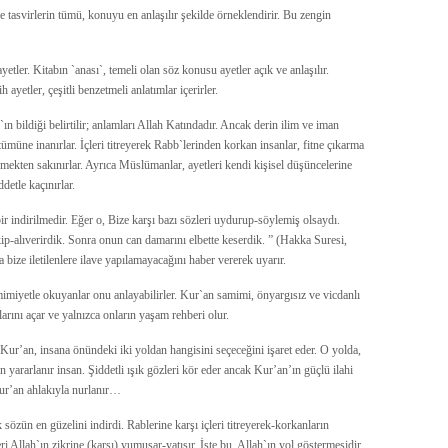
ve tasvirlerin tümü, konuyu en anlaşılır şekilde örneklendirir. Bu zengin
ler. Kitabın `anası`, temeli olan söz konusu ayetler açık ve anlaşılır.
yetler, çeşitli benzetmeli anlatımlar içerirler.
 bildiği belirtilir; anlamları Allah Katındadır. Ancak derin ilim ve iman
tümüne inanırlar. İçleri titreyerek Rabb`lerinden korkan insanlar, fitne çıkarma
rmekten sakınırlar. Ayrıca Müslümanlar, ayetleri kendi kişisel düşüncelerine
etle kaçınırlar.
indirilmedir. Eğer o, Bize karşı bazı sözleri uydurup-söylemiş olsaydı.
p-alıverirdik. Sonra onun can damarını elbette keserdik. ” (Hakka Suresi,
 bize iletilenlere ilave yapılamayacağını haber vererek uyarır.
mimiyetle okuyanlar onu anlayabilirler. Kur`an samimi, önyargısız ve vicdanlı
larını açar ve yalnızca onların yaşam rehberi olur.
 Kur’an, insana önündeki iki yoldan hangisini seçeceğini işaret eder. O yolda,
 yararlanır insan. Şiddetli ışık gözleri kör eder ancak Kur’an’ın güçlü ilahi
Kur’an ahlakıyla nurlanır…
 sözün en güzelini indirdi. Rablerine karşı içleri titreyerek-korkanların
eri Allah`ın zikrine (karşı) yumuşar-yatışır. İşte bu, Allah`ın yol göstermesidir,