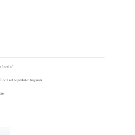
e
(required)
l
- will not be published
(required)
ite