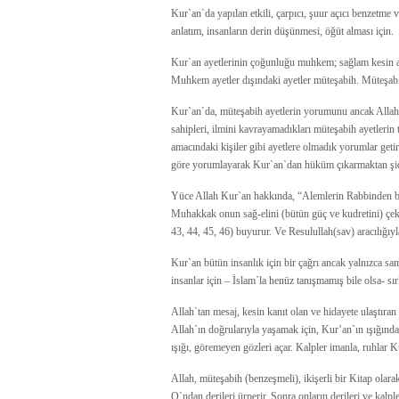
Kur`an`da yapılan etkili, çarpıcı, şuur açıcı benzetme 
anlatım, insanların derin düşünmesi, öğüt alması için.
Kur`an ayetlerinin çoğunluğu muhkem; sağlam kesin ayet
Muhkem ayetler dışındaki ayetler müteşabih. Müteşabih a
Kur`an`da, müteşabih ayetlerin yorumunu ancak Allah`ın
sahipleri, ilmini kavrayamadıkları müteşabih ayetlerin 
amacındaki kişiler gibi ayetlere olmadık yorumlar geti
göre yorumlayarak Kur`an`dan hüküm çıkarmaktan şidd
Yüce Allah Kur`an hakkında, “Alemlerin Rabbinden bir 
Muhakkak onun sağ-elini (bütün güç ve kudretini) çeki
43, 44, 45, 46) buyurur. Ve Resulullah(sav) aracılığıyla
Kur`an bütün insanlık için bir çağrı ancak yalnızca sa
insanlar için – İslam`la henüz tanışmamış bile olsa- sır
Allah`tan mesaj, kesin kanıt olan ve hidayete ulaştıran
Allah`ın doğrularıyla yaşamak için, Kur’an`ın ışığından
ışığı, göremeyen gözleri açar. Kalpler imanla, ruhlar 
Allah, müteşabih (benzeşmeli), ikişerli bir Kitap olarak
O`ndan derileri ürperir. Sonra onların derileri ve kalpl