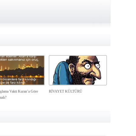
şlama Vakti Kuran’a Göre
RİVAYET KÜLTÜRÜ
malı?