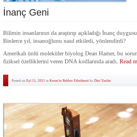
İnanç Geni
Bilimin insanlarının da araştırıp açıkladığı İnanç duygusu 
Binlerce yıl, insanoğlunu nasıl etkiledi, yönlendirdi?
Amerikalı ünlü moleküler biyolog Dean Hamer, bu sorunu
fiziksel özelliklerini veren DNA kodlarında aradı.
Read m
Posted on
Eyl 11, 2011
in
Kuran'ın Rehber Edinilmesi
by
Dini Yazilar