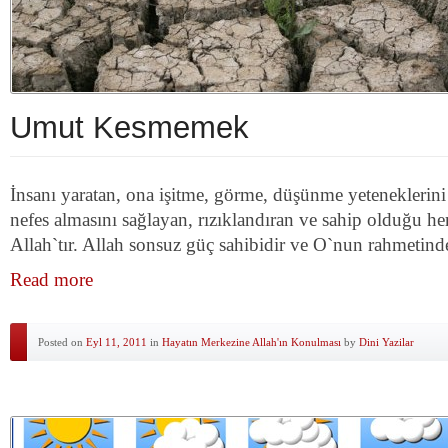
Umut Kesmemek
İnsanı yaratan, ona işitme, görme, düşünme yeteneklerini
nefes almasını sağlayan, rızıklandıran ve sahip olduğu he
Allah`tır. Allah sonsuz güç sahibidir ve O`nun rahmetind
Read more
Posted on
Eyl 11, 2011
in
Hayatın Merkezine Allah'ın Konulması
by
Dini Yazilar