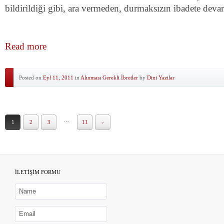
bildirildiği gibi, ara vermeden, durmaksızın ibadete deva
Read more
Posted on
Eyl 11, 2011
in
Alınması Gerekli İbretler
by
Dini Yazilar
…
1
2
3
11
›
İLETİŞİM FORMU