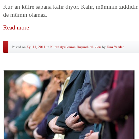
Kur’an küfre sapana kafir diyor. Kafir, müminin zıddıdır.
de mümin olamaz.
Read more
Posted on
Eyl 11, 2011
in
Kuran Ayetlerinin Düşündürdükleri
by
Dini Yazilar