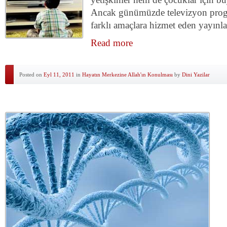
Ancak günümüzde televizyon prog
farklı amaçlara hizmet eden yayınla
Read more
Posted on
Eyl 11, 2011
in
Hayatın Merkezine Allah'ın Konulması
by
Dini Yazilar