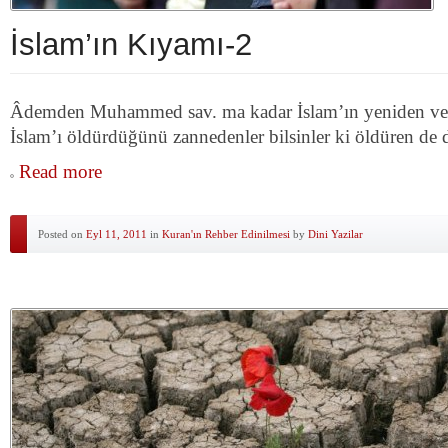
İslam’ın Kıyamı-2
Âdemden Muhammed sav. ma kadar İslam’ın yeniden ve de
İslam’ı öldürdüğünü zannedenler bilsinler ki öldüren d
Read more
Posted on
Eyl 11, 2011
in
Kuran'ın Rehber Edinilmesi
by
Dini Yazilar