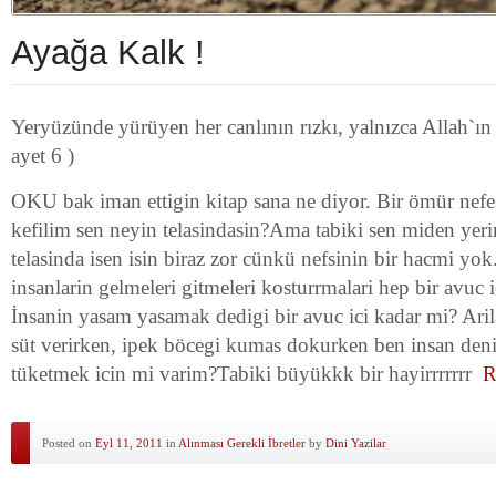
Ayağa Kalk !
Yeryüzünde yürüyen her canlının rızkı, yalnızca Allah`ın 
ayet 6 )
OKU bak iman ettigin kitap sana ne diyor. Bir ömür nefes
kefilim sen neyin telasindasin?Ama tabiki sen miden yer
telasinda isen isin biraz zor cünkü nefsinin bir hacmi yo
insanlarin gelmeleri gitmeleri kosturrmalari hep bir avuc 
İnsanin yasam yasamak dedigi bir avuc ici kadar mi? Arila
süt verirken, ipek böcegi kumas dokurken ben insan deni
tüketmek icin mi varim?Tabiki büyükkk bir hayirrrrrrr
R
Posted on
Eyl 11, 2011
in
Alınması Gerekli İbretler
by
Dini Yazilar