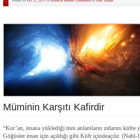
Posted on
Eyl 11, 2011
in
Kuran'ın Rehber Edinilmesi
by
Dini Yazilar
Müminin Karşıtı Kafirdir
“Kur’an, imana yüklediği tüm anlamların zıtlarını küfre 
Göğüsler iman için açıldığı gibi Küfr içindeaçılır. (Nahl-