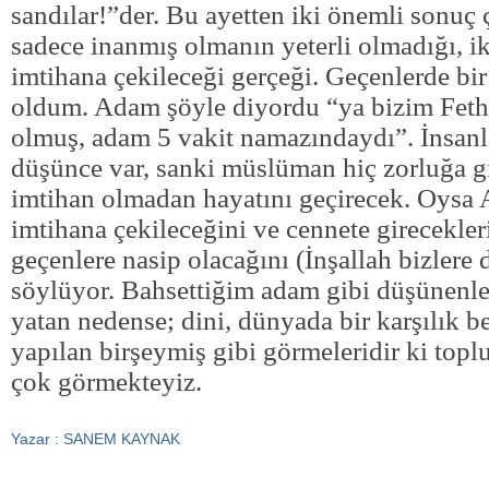
sandılar!”der. Bu ayetten iki önemli sonuç ç
sadece inanmış olmanın yeterli olmadığı, ik
imtihana çekileceği gerçeği. Geçenlerde bi
oldum. Adam şöyle diyordu “ya bizim Feth
olmuş, adam 5 vakit namazındaydı”. İnsanl
düşünce var, sanki müslüman hiç zorluğa g
imtihan olmadan hayatını geçirecek. Oysa 
imtihana çekileceğini ve cennete girecekler
geçenlere nasip olacağını (İnşallah bizlere 
söylüyor. Bahsettiğim adam gibi düşünenler
yatan nedense; dini, dünyada bir karşılık b
yapılan birşeymiş gibi görmeleridir ki topl
çok görmekteyiz.
Yazar : SANEM KAYNAK