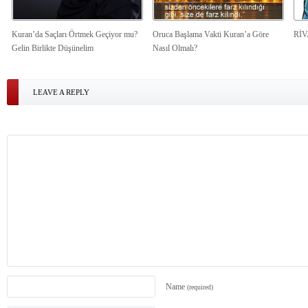
Kuran’da Saçları Örtmek Geçiyor mu?
Oruca Başlama Vakti Kuran’a Göre
Rİ
Gelin Birlikte Düşünelim
Nasıl Olmalı?
LEAVE A REPLY
Name
(required)