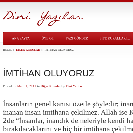
ANA SAYFA
ÜYE OL
YAZI GÖNDER
SITE KURALLARI…
HOME
DIĞER KONULAR
İMTİHAN OLUYORUZ
İMTİHAN OLUYORUZ
Posted on
Mar 31, 2011
in
Diğer Konular
by
Dini Yazilar
İnsanların genel kanısı özetle şöyledir; ina
inanan insan imtihana çekilmez. Allah ise
2de “İnsanlar, inandık demeleriyle kendi ha
bırakılacaklarını ve hiç bir imtihana çekil