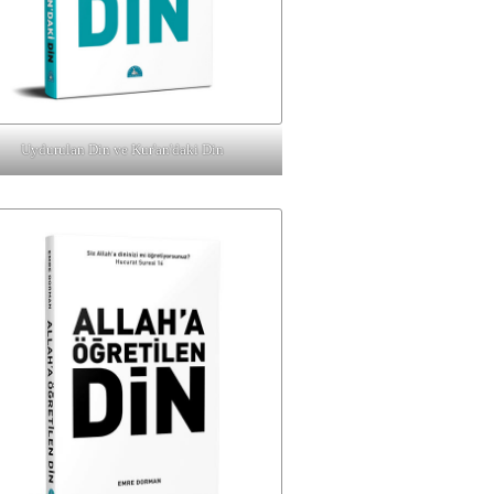
Uydurulan Din ve Kur'an'daki Din