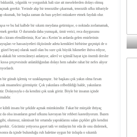
ıkkınlık, yılgınlık ve yorgunluk hali size ait meselelerden dolayı olmuş
yi açmak gerekir. Yerinde alıp bir tenezzühe çıkarmak, tenezzüh ufku itibariyle
itap okumak, bir başka zaman da bazı şeyleri müzakere etmek faydalı olur.
lmuşsa ve bu hal kalbde bir sıkıntı meydana getirmişse, o noktada zorlamamak,
emek gerekir. O durumda daha yumuşak, ümit verici, reca duygusunu
b-ı kiram efendilerimiz, Kur’an-ı Kerim’in ardarda gelen emirlerinin
uyuşları ve hassasiyetleri ölçüsünde adeta kemikleri birbirine geçmişti de o
güzel beyan) olarak nazil olan bu sure çok büyük hikmetler ihtiva ediyor,
lakalı bir serencâmeyi anlatıyor, ailevî ve içtimâî hayat için önemli dersler
 kıssa çerçevesinde anlatıldığından dolayı hem sahabe rahat bir nefes alıyor
ıyorlardı.
nsan bir günah işlemiş ve uzaklaşmıştır.. bir başkası çok yakın olma fırsatı
zak muamelesi görmüştür. Çok yakınlara celbedildiği halde, yakınların
r. Dolayısıyla o da kendini çok uzak görür. Böyle bir insanın içinde
malıdır.
 ve kilitli insanı bir şekilde açmak mümkündür. Fakat bir mürşide ihtiyaç
z da olsa insanların genel ufkunu kavrayan bir rehberi kastediyorum. Bazen
ibi, olumsuz, nâmüsait bir ortamda yapraklarını salan çiçekler gibi kendini
gerekir.. Gücünüz yetiyorsa gayet tatlı ve mülayim bir eda ile onu dinlemek,
sonra da içinde bulunduğu ruh haletine uygun bir üslupla o sıkıntılı