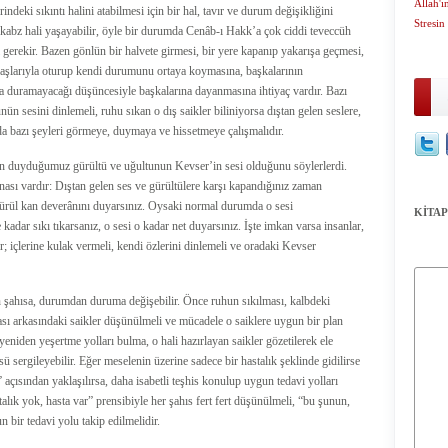
Allah'ı
indeki sıkıntı halini atabilmesi için bir hal, tavır ve durum değişikliğini
Stresin
ir kabz hali yaşayabilir, öyle bir durumda Cenâb-ı Hakk’a çok ciddi teveccüh
i gerekir. Bazen gönlün bir halvete girmesi, bir yere kapanıp yakarışa geçmesi,
daşlarıyla oturup kendi durumunu ortaya koymasına, başkalarının
ta duramayacağı düşüncesiyle başkalarına dayanmasına ihtiyaç vardır. Bazı
ünün sesini dinlemeli, ruhu sıkan o dış saikler biliniyorsa dıştan gelen seslere,
da bazı şeyleri görmeye, duymaya ve hissetmeye çalışmalıdır.
an duyduğumuz gürültü ve uğultunun Kevser’in sesi olduğunu söylerlerdi.
ası vardır: Dıştan gelen ses ve gürültülere karşı kapandığınız zaman
ürül kan deverânını duyarsınız. Oysaki normal durumda o sesi
KİTAP
kadar sıkı tıkarsanız, o sesi o kadar net duyarsınız. İşte imkan varsa insanlar,
ar; içlerine kulak vermeli, kendi özlerini dinlemeli ve oradaki Kevser
n şahısa, durumdan duruma değişebilir. Önce ruhun sıkılması, kalbdeki
ı arkasındaki saikler düşünülmeli ve mücadele o saiklere uygun bir plan
eniden yeşertme yolları bulma, o hali hazırlayan saikler gözetilerek ele
sü sergileyebilir. Eğer meselenin üzerine sadece bir hastalık şeklinde gidilirse
 açısından yaklaşılırsa, daha isabetli teşhis konulup uygun tedavi yolları
alık yok, hasta var” prensibiyle her şahıs fert fert düşünülmeli, “bu şunun,
bir tedavi yolu takip edilmelidir.