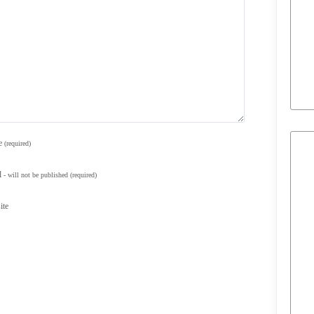
e
(required)
l
- will not be published
(required)
ite