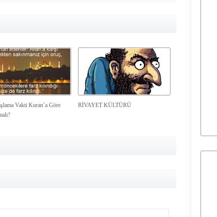
şlama Vakti Kuran’a Göre
RİVAYET KÜLTÜRÜ
malı?