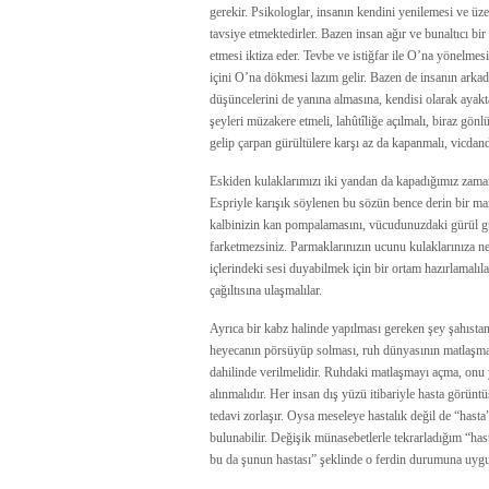
gerekir. Psikologlar, insanın kendini yenilemesi ve üzer
tavsiye etmektedirler. Bazen insan ağır ve bunaltıcı b
etmesi iktiza eder. Tevbe ve istiğfar ile O’na yönelmes
içini O’na dökmesi lazım gelir. Bazen de insanın arka
düşüncelerini de yanına almasına, kendisi olarak ayak
şeyleri müzakere etmeli, lahûtîliğe açılmalı, biraz gönl
gelip çarpan gürültülere karşı az da kapanmalı, vicdan
Eskiden kulaklarımızı iki yandan da kapadığımız zam
Espriyle karışık söylenen bu sözün bence derin bir man
kalbinizin kan pompalamasını, vücudunuzdaki gürül g
farketmezsiniz. Parmaklarınızın ucunu kulaklarınıza ne 
içlerindeki sesi duyabilmek için bir ortam hazırlamalıl
çağıltısına ulaşmalılar.
Ayrıca bir kabz halinde yapılması gereken şey şahısta
heyecanın pörsüyüp solması, ruh dünyasının matlaşmas
dahilinde verilmelidir. Ruhdaki matlaşmayı açma, onu y
alınmalıdır. Her insan dış yüzü itibariyle hasta görüntü
tedavi zorlaşır. Oysa meseleye hastalık değil de “hasta”
bulunabilir. Değişik münasebetlerle tekrarladığım “hast
bu da şunun hastası” şeklinde o ferdin durumuna uygun 