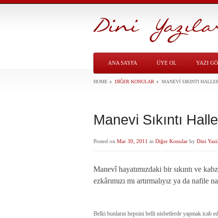
ANA SAYFA
ÜYE OL
YAZI G
HOME
DIĞER KONULAR
MANEVI SIKINTI HALLE
Manevi Sıkıntı Halle
Posted on
Mar 30, 2011
in
Diğer Konular
by
Dini Yazi
Manevî hayatımızdaki bir sıkıntı ve kabz
ezkârımızı mı artırmalıyız ya da nafile 
Belki bunların hepsini belli nisbetlerde yapmak icab ed