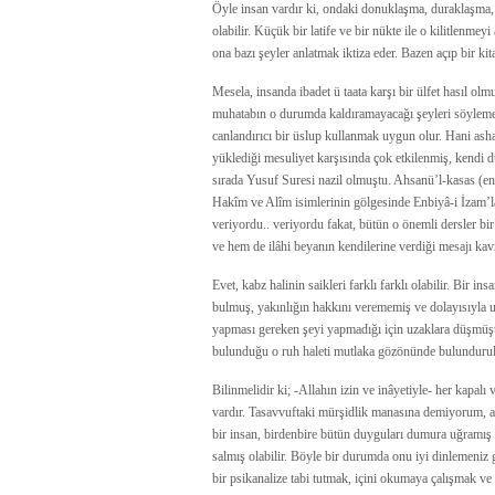
Öyle insan vardır ki, ondaki donuklaşma, duraklaşma, b
olabilir. Küçük bir latife ve bir nükte ile o kilitlenme
ona bazı şeyler anlatmak iktiza eder. Bazen açıp bir k
Mesela, insanda ibadet ü taata karşı bir ülfet hasıl o
muhatabın o durumda kaldıramayacağı şeyleri söylem
canlandırıcı bir üslup kullanmak uygun olur. Hani asha
yüklediği mesuliyet karşısında çok etkilenmiş, kendi d
sırada Yusuf Suresi nazil olmuştu. Ahsanü’l-kasas (en 
Hakîm ve Alîm isimlerinin gölgesinde Enbiyâ-i İzam’la a
veriyordu.. veriyordu fakat, bütün o önemli dersler bir
ve hem de ilâhi beyanın kendilerine verdiği mesajı kavr
Evet, kabz halinin saikleri farklı farklı olabilir. Bir i
bulmuş, yakınlığın hakkını verememiş ve dolayısıyla u
yapması gereken şeyi yapmadığı için uzaklara düşmüştü
bulunduğu o ruh haleti mutlaka gözönünde bulundurul
Bilinmelidir ki; -Allahın izin ve inâyetiyle- her kapalı
vardır. Tasavvuftaki mürşidlik manasına demiyorum, a
bir insan, birdenbire bütün duyguları dumura uğramış g
salmış olabilir. Böyle bir durumda onu iyi dinlemeniz 
bir psikanalize tabi tutmak, içini okumaya çalışmak ve 