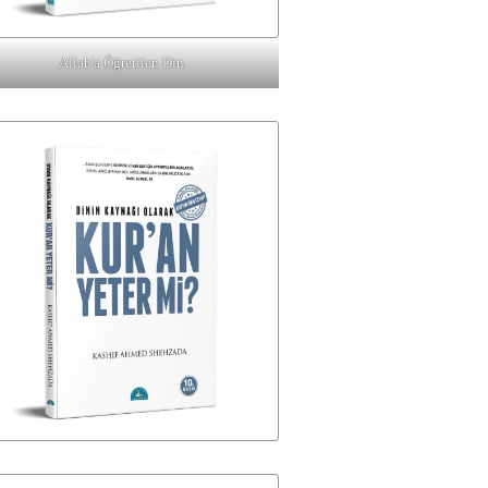
Allah'a Öğretilen Din