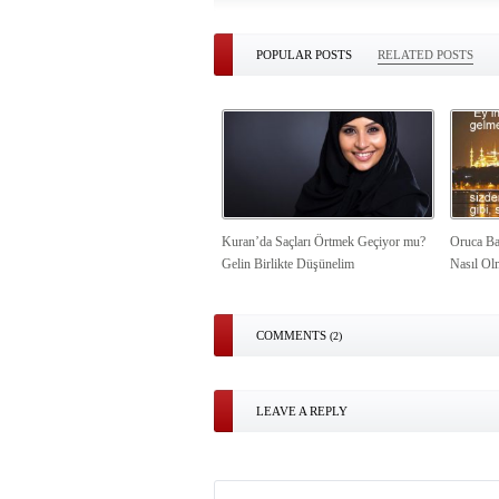
POPULAR POSTS
RELATED POSTS
Kuran’da Saçları Örtmek Geçiyor mu?
Oruca Ba
Gelin Birlikte Düşünelim
Nasıl Ol
COMMENTS
(2)
LEAVE A REPLY