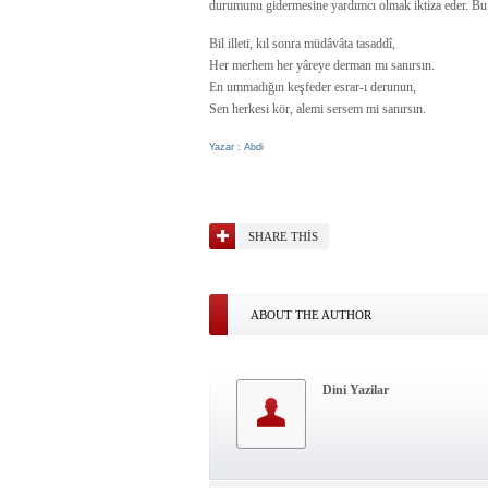
durumunu gidermesine yardımcı olmak iktiza eder. Bu 
Bil illeti, kıl sonra müdâvâta tasaddî,
Her merhem her yâreye derman mı sanırsın.
En ummadığın keşfeder esrar-ı derunun,
Sen herkesi kör, alemi sersem mi sanırsın.
Yazar : Abdi
SHARE THIS
ABOUT THE AUTHOR
Dini Yazilar