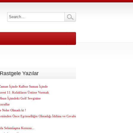
Rastgele Yazılar
Zaman İçinde Kalbur Saman İçinde
uresi 11: Kulakların Üstüne Vurmak
Olsun İçimdeki Golf Sevgisine
kurallar
e Neler Olmadı ki !
vminden Önce Eşcinselliğin Olmadığı İddiası ve Cevabı
 da Selamlaşma Konusu...