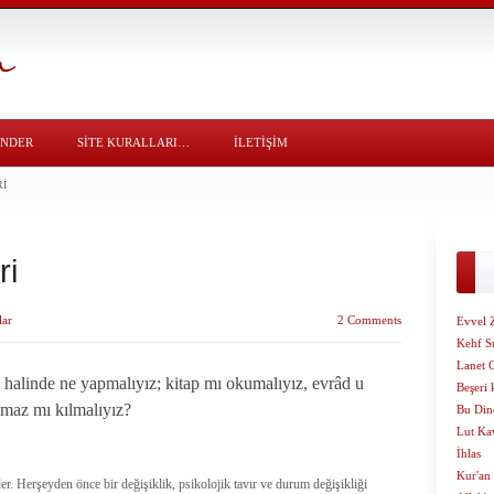
ÖNDER
SITE KURALLARI…
İLETİŞİM
RI
ri
lar
2 Comments
Evvel 
Kehf S
Lanet 
 halinde ne yapmalıyız; kitap mı okumalıyız, evrâd u
Beşeri 
namaz mı kılmalıyız?
Bu Din
Lut Ka
İhlas
Kur'an
er. Herşeyden önce bir değişiklik, psikolojik tavır ve durum değişikliği