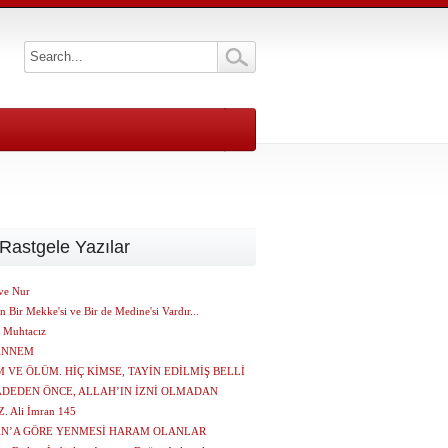
Rastgele Yazılar
ve Nur
n Bir Mekke'si ve Bir de Medine'si Vardır...
a Muhtacız
ANNEM
 VE ÖLÜM. HİÇ KİMSE, TAYİN EDİLMİŞ BELLİ
ADEDEN ÖNCE, ALLAH’IN İZNİ OLMADAN
 Ali İmran 145
AN’A GÖRE YENMESİ HARAM OLANLAR