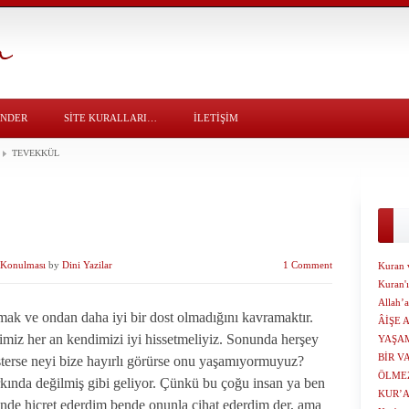
ÖNDER
SITE KURALLARI…
İLETİŞİM
TEVEKKÜL
n Konulması
by
Dini Yazilar
1 Comment
Kuran 
Kuran'ı
Allah’
k ve ondan daha iyi bir dost olmadığını kavramaktır.
ÂİŞE 
ğimiz her an kendimizi iyi hissetmeliyiz. Sonunda herşey
YAŞAM
BİR V
isterse neyi bize hayırlı görürse onu yaşamıyormuyuz?
ÖLMEZ.
kında değilmiş gibi geliyor. Çünkü bu çoğu insan ya ben
KUR’
de hicret ederdim bende onunla cihat ederdim der, ama