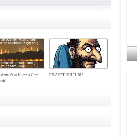
şlama Vakti Kuran’a Göre
RİVAYET KÜLTÜRÜ
malı?