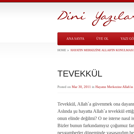
ANA SAYFA
ÜYE OL
YAZI G
HOME
HAYATIN MERKEZINE ALLAH'IN KONULMASI
TEVEKKÜL
Posted on
Mar 30, 2011
in
Hayatın Merkezine Allah'ı
Tevekkül, Allah`a güvenmek ona dayanma
Aslında şu hayatta Allah`a tevekkül etti
onun elinde değilmi? O ne isterse nasıl 
Bizler bunun farkındamıyız çoğumuz far
peygamberler döneminde yaşasaydım ben