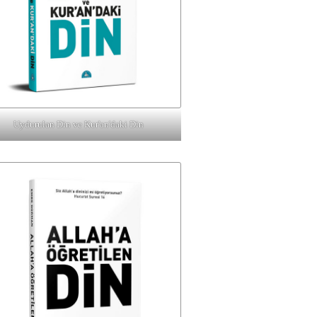
Uydurulan Din ve Kur'an'daki Din