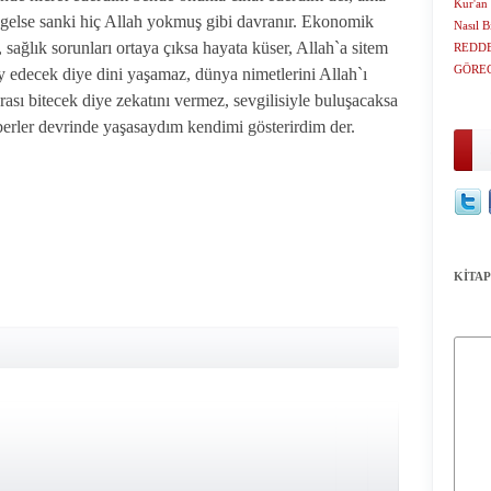
Kur'an 
y gelse sanki hiç Allah yokmuş gibi davranır. Ekonomik
Nasıl B
, sağlık sorunları ortaya çıksa hayata küser, Allah`a sitem
REDDED
GÖRE
lay edecek diye dini yaşamaz, dünya nimetlerini Allah`ı
ası bitecek diye zekatını vermez, sevgilisiyle buluşacaksa
erler devrinde yaşasaydım kendimi gösterirdim der.
KİTAP