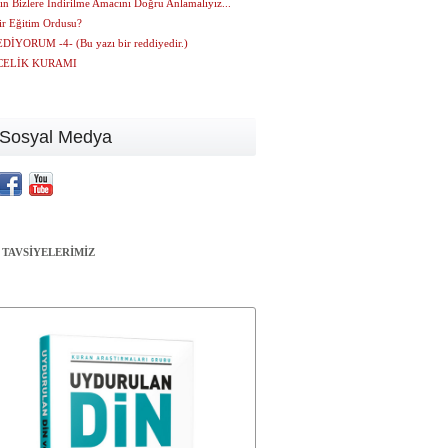
ın Bizlere İndirilme Amacını Doğru Anlamalıyız...
ir Eğitim Ordusu?
İYORUM -4- (Bu yazı bir reddiyedir.)
CELİK KURAMI
Sosyal Medya
 TAVSİYELERİMİZ