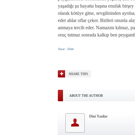
yaşadığı şu hayatta başına enufak birşe
olarak kötüye gitse, sevgilisinden ayrılsa
eder ahlar oflar çeker. Birileri onunla a
anmaya tercih eder. Namazını kılmaz, par
oruç tutmaz sonrada kalkıp ben peygamb
Yazar : Dilek
SHARE THIS
ABOUT THE AUTHOR
Dini Yazilar