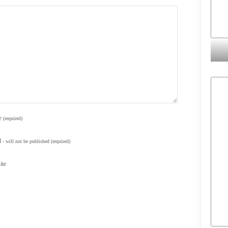
e
(required)
l
- will not be published
(required)
ite