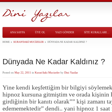
ANA SAYFA
ÜYE OL
YAZI GÖNDER
SITE KURALLARI…
HOME
KURAN'DAKI MUCIZELER
DÜNYADA NE KADAR KALDINIZ ?
Dünyada Ne Kadar Kaldınız ?
Posted on
May 22, 2011
in
Kuran'daki Mucizeler
by
Dini Yazilar
Yine kendi keşfettiğim bir bilgiyi söylemek
hipnoz kursuna gitmiştim ve orada kişinin
girdiğinin bir kanıtı olarak”” kişi zamanı t
edememektedir” dendi.. yani hipnoz 1 saat