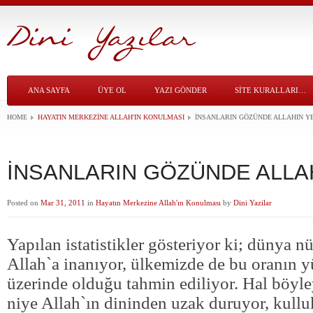
ANA SAYFA
ÜYE OL
YAZI GÖNDER
SITE KURALLARI…
HOME
HAYATIN MERKEZINE ALLAH'IN KONULMASI
İNSANLARIN GÖZÜNDE ALLAHIN Y
İNSANLARIN GÖZÜNDE ALLA
Posted on
Mar 31, 2011
in
Hayatın Merkezine Allah'ın Konulması
by
Dini Yazilar
Yapılan istatistikler gösteriyor ki; dünya 
Allah`a inanıyor, ülkemizde de bu oranın 
üzerinde olduğu tahmin ediliyor. Hal böyle
niye Allah`ın dininden uzak duruyor, kulluk