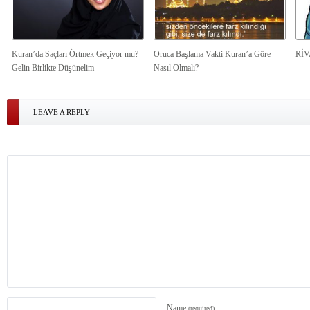
Kuran’da Saçları Örtmek Geçiyor mu?
Oruca Başlama Vakti Kuran’a Göre
Rİ
Gelin Birlikte Düşünelim
Nasıl Olmalı?
LEAVE A REPLY
Name
(required)