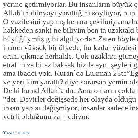
yerine getirmiyorlar. Bu insanların büyük
Allah`ın dünyayı yarattığını söylüyor, bun
O vazifesini yapmış kenara çekilmiş ama ha
hakkeden sanki ne biliyim ben ta uzaktaki b
büyüğüymüş gibi algılıyorlar. Zaten böyle
inancı yüksek bir ülkede, bu kadar yüzdesi
oranı çıkmaz herhalde. Çok uzaklara gitme
etrafımıza biraz baksak bizde aynı şeyleri 
ama ibadet yok. Kuran`da Lukman 25te”Eğe
ve yeri kim yarattı? diye sorarsan yemin ols
De ki hamd Allah`a dır. Ama onların çokları
“der. Devirler değişsede her olayda olduğu
insan yapısı değişmiyor, insanlar sadece i
yetrli olduğunu zannediyor.
Yazar : burak