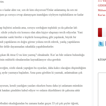
3-5 Y
rim.
GİDER
u o kadar alim var, sen de kim oluyorsun?Onlar anlamamış da sen mi
Mübarek
um şu soruya cevap alamayışım inandığını söyleyen toplulukların ne kadar
Kur'a
p hiçbirisi aslında ama, soruyu sorduğum topluluk ya da şahıslar lafı
silsile yoluyla söz konusu olan alim kişiye ulaşmayı tercih ediyorlar. Yani
mlar sanki birebir o kişilerle konuşulmuş gibi yapılarak, büyük bir
ndi yaptıklarını en doğru görme yolunu tercih ederek, yanlış yaptıklarını
 bir delile dayanmadan rahatlıkla yapabilmekteler.
ıkan ilk itiraz O nu kim yazmış? olmaktadır. Kur`an bile onların bulunduğu
inin mühürlü olmalarından kaynaklanıyor olsa gerektir.
KİTAP
ceğim, sözlü olarak yaptığım bu uyarıları, daha kalıcı olacağını düşündüğüm
kaç aydır yazmaya başladım. Ama şunu gördüm ki yazmak, anlatmaktan çok
mıyorum, kendi yazdığım yazıları okurken bunu daha iyi anlamam mümkün
hataları şimdiden kabul ediyor ve onların düzeltilmesi de şahsıma aittir
Mealini okuduğumdan bu zamana kadar geçen 33 yıl çok şeyler öğretti,