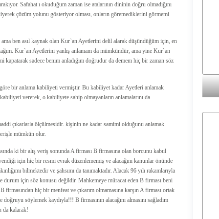
bırakıyor. Safahat ı okuduğum zaman ise atalarının dininin doğru olmadığını
yerek çözüm yolunu gösteriyor olması, onların göremediklerini görmemi
ma ben asıl kaynak olan Kur`an Ayetlerini delil alarak düşündüğüm için, en
n uzağım. Kur`an Ayetlerini yanlış anlamam da mümkündür, ama yine Kur`an
erimi kapatarak sadece benim anladığım doğrudur da demem hiç bir zaman söz
öre bir anlama kabiliyeti vermiştir. Bu kabiliyet kadar Ayetleri anlamak
biliyeti vererek, o kabiliyete sahip olmayanların anlamalarını da
addi çıkarlarla ölçülmesidir. kişinin ne kadar samimi olduğunu anlamak
 verişle mümkün olur.
sında ki bir alış veriş sonunda A firması B firmasına olan borcunu kabul
vendiği için hiç bir resmi evrak düzenlememiş ve alacağını kanunlar önünde
ınlığımı bilmektedir ve şahsımı da tanımaktadır. Alacak 96 yılı rakamlarıyla
 ve durum için söz konusu değildir. Mahkemeye müracat eden B firması beni
 B firmasından hiç bir menfeat ve çıkarım olmamasına karşın A firması ortak
ce doğruyu söylemek kaydıyla!!! B firmasının alacağını almasını sağladım
n da kalarak!