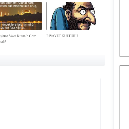
şlama Vakti Kuran’a Göre
RİVAYET KÜLTÜRÜ
malı?