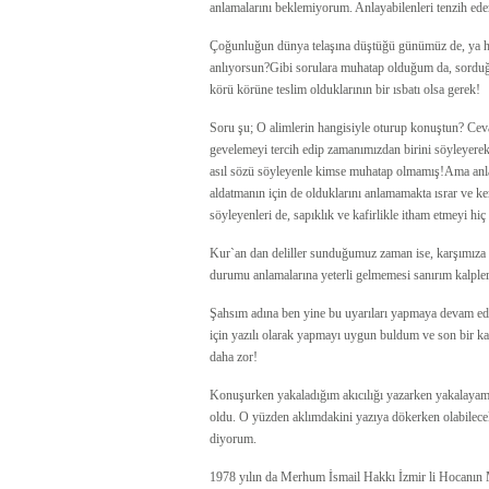
anlamalarını beklemiyorum. Anlayabilenleri tenzih ede
Çoğunluğun dünya telaşına düştüğü günümüz de, ya h
anlıyorsun?Gibi sorulara muhatap olduğum da, sorduğ
körü körüne teslim olduklarının bir ısbatı olsa gerek!
Soru şu; O alimlerin hangisiyle oturup konuştun? Ceva
gevelemeyi tercih edip zamanımızdan birini söyleyerek 
asıl sözü söyleyenle kimse muhatap olmamış!Ama anlatı
aldatmanın için de olduklarını anlamamakta ısrar ve ke
söyleyenleri de, sapıklık ve kafirlikle itham etmeyi hiç
Kur`an dan deliller sunduğumuz zaman ise, karşımıza ç
durumu anlamalarına yeterli gelmemesi sanırım kalpler
Şahsım adına ben yine bu uyarıları yapmaya devam ede
için yazılı olarak yapmayı uygun buldum ve son bir 
daha zor!
Konuşurken yakaladığım akıcılığı yazarken yakalaya
oldu. O yüzden aklımdakini yazıya dökerken olabilecek 
diyorum.
1978 yılın da Merhum İsmail Hakkı İzmir li Hocanın 