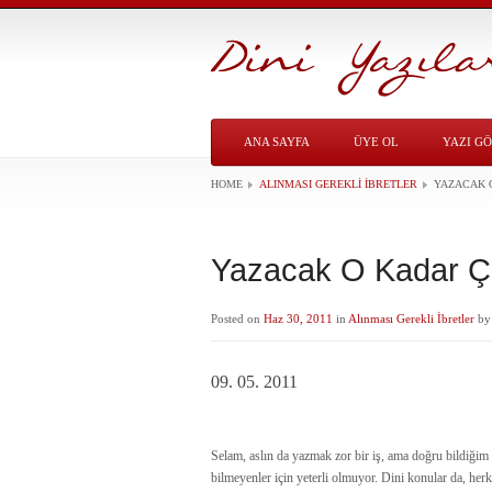
ANA SAYFA
ÜYE OL
YAZI G
HOME
ALINMASI GEREKLI İBRETLER
YAZACAK O
Yazacak O Kadar Ço
Posted on
Haz 30, 2011
in
Alınması Gerekli İbretler
b
09. 05. 2011
Selam, aslın da yazmak zor bir iş, ama doğru bildiğim 
bilmeyenler için yeterli olmuyor. Dini konular da, herk