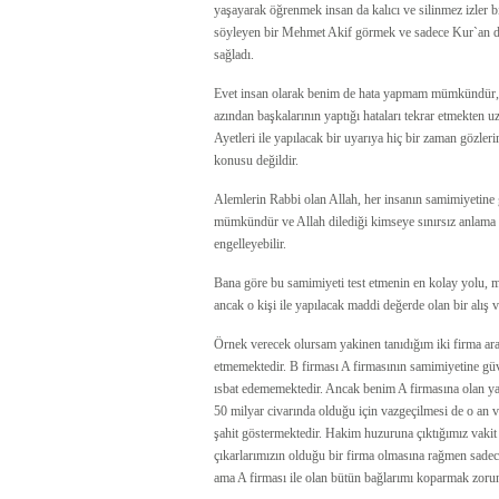
yaşayarak öğrenmek insan da kalıcı ve silinmez izler 
söyleyen bir Mehmet Akif görmek ve sadece Kur`an di
sağladı.
Evet insan olarak benim de hata yapmam mümkündür, a
azından başkalarının yaptığı hataları tekrar etmekte
Ayetleri ile yapılacak bir uyarıya hiç bir zaman gözl
konusu değildir.
Alemlerin Rabbi olan Allah, her insanın samimiyetine g
mümkündür ve Allah dilediği kimseye sınırsız anlama ka
engelleyebilir.
Bana göre bu samimiyeti test etmenin en kolay yolu, m
ancak o kişi ile yapılacak maddi değerde olan bir alış
Örnek verecek olursam yakinen tanıdığım iki firma ara
etmemektedir. B firması A firmasının samimiyetine gü
ısbat edememektedir. Ancak benim A firmasına olan yak
50 milyar civarında olduğu için vazgeçilmesi de o an
şahit göstermektedir. Hakim huzuruna çıktığımız vakit
çıkarlarımızın olduğu bir firma olmasına rağmen sade
ama A firması ile olan bütün bağlarımı koparmak zoru