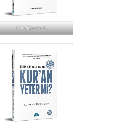
Allah'a Öğretilen Din