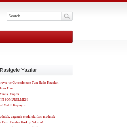
Rastgele Yazılar
reyre’ye Güvenilmezse Tüm Hadis Kitapları
lmez Olur
Yanlış Dengesi
NIN SÖMÜRÜLMESİ
raf Mehdi Kaynıyor
utluluk, yaşamda mutluluk, ilahi mutluluk
ın Emri: Benden Korkup Sakının!