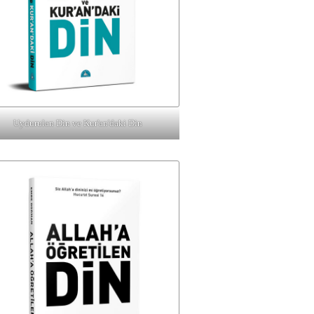
Uydurulan Din ve Kur'an'daki Din