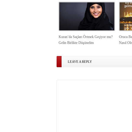
Kuran’da Saçları Örtmek Geçiyor mu?
Oruca Ba
Gelin Birlikte Düşünelim
Nasıl Ol
LEAVE A REPLY