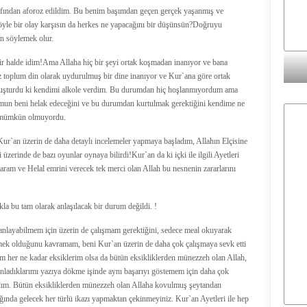
fından aforoz edildim. Bu benim başımdan geçen gerçek yaşanmış ve
e böyle bir olay karşısın da herkes ne yapacağını bir düşünsün?Doğruyu
n söylemek olur.
 halde idim!Ama Allaha hiç bir şeyi ortak koşmadan inanıyor ve bana
 toplum din olarak uydurulmuş bir dine inanıyor ve Kur`ana göre ortak
oluşturdu ki kendimi alkole verdim. Bu durumdan hiç hoşlanmıyordum ama
umun beni helak edeceğini ve bu durumdan kurtulmak gerektiğini kendime ne
m mümkün olmuyordu.
ur`an üzerin de daha detaylı incelemeler yapmaya başladım, Allahın Elçisine
 üzerinde de bazı oyunlar oynaya bilirdi!Kur`an da ki içki ile ilgili Ayetleri
aram ve Helal emrini verecek tek merci olan Allah bu nesnenin zararlarını
a bu tam olarak anlaşılacak bir durum değildi. !
 anlayabilmem için üzerin de çalışmam gerektiğini, sedece meal okuyarak
mek olduğunu kavramam, beni Kur`an üzerin de daha çok çalışmaya sevk etti
m her ne kadar eksiklerim olsa da bütün eksikliklerden münezzeh olan Allah,
anladıklarımı yazıya dökme işinde aynı başarıyı göstemem için daha çok
adım. Bütün eksikliklerden münezzeh olan Allaha kovulmuş şeytandan
ğında gelecek her türlü ikazı yapmaktan çekinmeyiniz. Kur`an Ayetleri ile hep