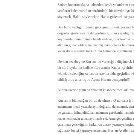
Sadece koparmakla da kalmadım kendi yakınlarım tara
tarafların halen varlığını sürdürdüğü bir olaydır. İşt
söylemek, Hakkı söylemektir, Hakkı gizlemek ise yala
Ben bunu yaptığım zaman gece gündüz ayık gezmez bir
doğruları göstermesini diliyordum. Çünkü yaşadığımız
koşuyordu, bunu bilmek bende öyle ağır bir travma 
alkolün günah olduğuna inanmış birisi olarak bu dur
kadar dikte etsemde bir türlü bu halimden kurtulma
Derken cevabı yine Kur`an nın vereceğini düşünerek K
bir sürü uydurma hadisle iftira atanlar Kur`an çevirileri
tek tek incelediğim zaman bir travma daha geçirdim. H
bildiriyordu ama hiç bir Ayette Haram demiyordu!!!
Bunun üzerine şunu da anladım ki sadece meal okumakl
Kur`an ın bilmediğim bir dil de olması, O nu daha iyi
anlamanın meali yazanla aynı doğrultu da anlamak de
ve çalıştım. Elhamdülüllah anlamam gerekenleri anladı
kapasitem kadar anlamayı nasib etti. Ama gel gelelim 
çalışmam gerektiğinin farkın da olarak yazmaya başl
sığınarak bu işi yapmaya azmettim. Kur`an Ayetleri ışı