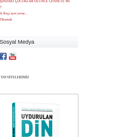
AŞINDAKİ ÇOCUKLAR ÖLÜNCE CENNETE Mİ
?
 Keçi ayet yerse...
n Okumak
Sosyal Medya
 TAVSİYELERİMİZ