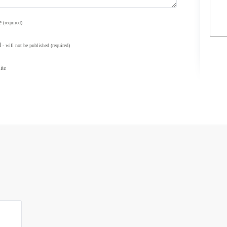
e
(required)
l
- will not be published
(required)
ite