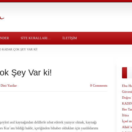
ÖNDER
SITE KURALLARI…
İLETİŞİM
 KADAR ÇOK ŞEY VAR KI!
k Şey Var ki!
y
Dini Yazilar
0 Comments
Ebu Hu
Güveni
Doğru 
KADI
Her Ta
İftira
İçsel m
şeyleri asıl kaynağından delillerle ısbat ederek yazıyor olmak, kaynağı
Allah’
es Kur`anı bildiği halde, içeriğinden bihaber oldukları için yazdıklarımı