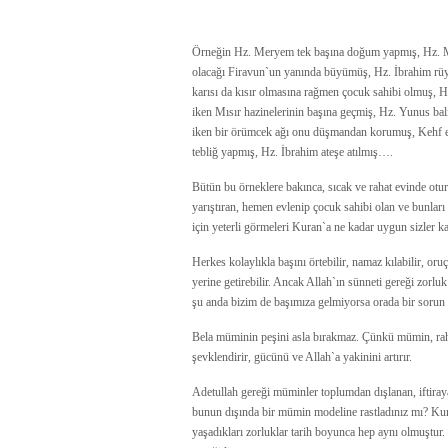
Örneğin Hz. Meryem tek başına doğum yapmış, Hz. Mus
olacağı Firavun`un yanında büyümüş, Hz. İbrahim rüya
karısı da kısır olmasına rağmen çocuk sahibi olmuş, 
iken Mısır hazinelerinin başına geçmiş, Hz. Yunus ba
iken bir örümcek ağı onu düşmandan korumuş, Kehf eh
tebliğ yapmış, Hz. İbrahim ateşe atılmış….
Bütün bu örneklere bakınca, sıcak ve rahat evinde oturu
yarıştıran, hemen evlenip çocuk sahibi olan ve bunları
için yeterli görmeleri Kuran`a ne kadar uygun sizler ka
Herkes kolaylıkla başını örtebilir, namaz kılabilir, oruç
yerine getirebilir. Ancak Allah`ın sünneti gereği zorl
şu anda bizim de başımıza gelmiyorsa orada bir sorun 
Bela müminin peşini asla bırakmaz. Çünkü mümin, rahata
şevklendirir, gücünü ve Allah`a yakinini artırır.
Adetullah gereği müminler toplumdan dışlanan, iftiraya
bunun dışında bir mümin modeline rastladınız mı? Kur
yaşadıkları zorluklar tarih boyunca hep aynı olmuştu