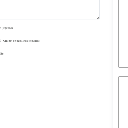
e
(required)
l
- will not be published
(required)
ite