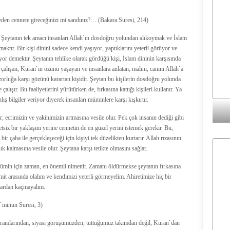
eden cennete gireceğinizi mi sandınız?… (Bakara Suresi, 214)
 Şeytanın tek amacı insanları Allah`ın dosdoğru yolundan alıkoymak ve İslam
ktır. Bir kişi dinini sadece kendi yaşıyor, yaptıklarını yeterli görüyor ve
yor demektir. Şeytanın tehlike olarak gördüğü kişi, İslam dininin karşısında
ye çalışan, Kuran`ın özünü yaşayan ve insanlara anlatan, malını, canını Allah`a
rluğa karşı gözünü karartan kişidir. Şeytan bu kişilerin dosdoğru yolunda
çalışır. Bu faaliyetlerini yürütürken de, fırkasına kattığı kişileri kullanır. Ya
nlış bilgiler veriyor diyerek insanları müminlere karşı kışkırtır.
; ecrimizin ve yakinimizin artmasına vesile olur. Pek çok insanın dediği gibi
tsiz bir yaklaşım yerine cennetin de en güzel yerini istemek gerekir. Bu,
r çaba ile gerçekleşeceği için kişiyi tek düzelikten kurtarır. Allah rızasının
k kalmasına vesile olur. Şeytana karşı tetikte olmasını sağlar.
ümin için zaman, en önemli nimettir. Zamanı öldürmekse şeytanın fırkasına
ümit arasında olalım ve kendimizi yeterli görmeyelim. Ahiretimize hiç bir
lardan kaçmayalım.
ü`minun Suresi, 3)
rogramlarından, siyasi görüşümüzden, tuttuğumuz takımdan değil, Kuran`dan