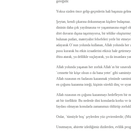
gereğidir.
Yoksa sizden önce gelip-geçenlerin hali başınıza gelm
Şeytan, kendi çıkarına dokunmayan kişilere bulaşmaz.
dininin daha çok yayılmasına ve yaşanmasına engel olma
dört duvarın dışına taşırmıyorsa, bir tehlike oluşturmu
bulunan putları, materyalist felsefeleri yerle bir etme
adayarak O`nun yolunda kullanan, Allah yolunda her zo
pusu kurarak bu etkin icraatlerini etkisiz hale getirmeye 
iftira atarak, ya delilikle suçlayarak, ya da insanlara ya
Allah yolunda yaşanan her zorluk Allah`ın bir sınavıdır
`cennette bir köşe olsun o da bana yeter` gibi samimiye
Allah rızasının en fazlasını kazanmak yönünde samimi bi
en çoğunu kazanma isteği, kişinin sürekli dinç ve uyanı
Allah rızasının en çoğunu kazanmayı hedefleyen bir m
ait bir özelliktir. Bu nedenle dini konularda korku ve 
faydası olmayan konularla zamanımızı öldürüp zorluk
Onlar, `tümüyle boş` şeylerden yüz çevirenlerdir; (M
Unutmayın, ahirette izlediğimiz dizilerden, evlilik p