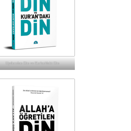
Uydurulan Din ve Kur'an'daki Din