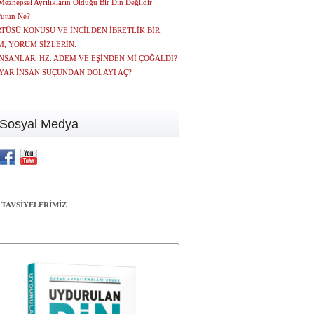
Mezhepsel Ayrılıkların Olduğu Bir Din Değildir
Putun Ne?
TÜSÜ KONUSU VE İNCİLDEN İBRETLİK BİR
, YORUM SİZLERİN.
NSANLAR, HZ. ADEM VE EŞİNDEN Mİ ÇOĞALDI?
LYAR İNSAN SUÇUNDAN DOLAYI AÇ?
Sosyal Medya
 TAVSİYELERİMİZ