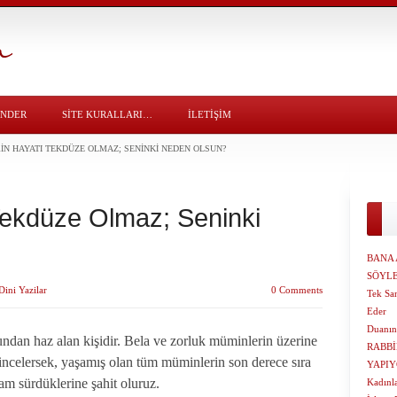
ÖNDER
SITE KURALLARI…
İLETİŞİM
N HAYATI TEKDÜZE OLMAZ; SENINKI NEDEN OLSUN?
Tekdüze Olmaz; Seninki
BANA 
SÖYL
Dini Yazilar
0 Comments
Tek San
Eder
Duanın
ndan haz alan kişidir. Bela ve zorluk müminlerin üzerine
RABBİ
 incelersek, yaşamış olan tüm müminlerin son derece sıra
YAPIY
şam sürdüklerine şahit oluruz.
Kadınla