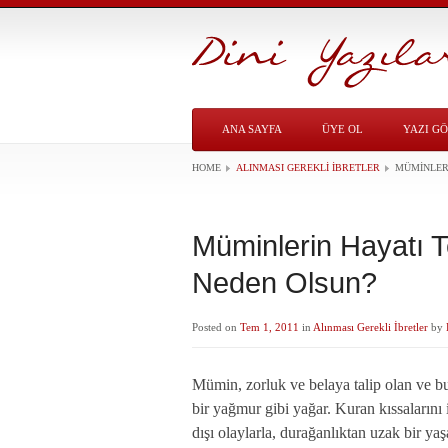
ANA SAYFA
ÜYE OL
YAZI G
HOME
ALINMASI GEREKLI İBRETLER
MÜMINLERI
Müminlerin Hayatı 
Neden Olsun?
Posted on
Tem 1, 2011
in
Alınması Gerekli İbretler
by
Mümin, zorluk ve belaya talip olan ve bu
bir yağmur gibi yağar. Kuran kıssalarını
dışı olaylarla, durağanlıktan uzak bir ya