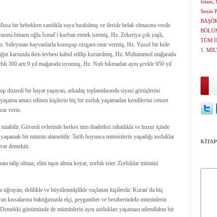
İslam, 
Senin 
BAŞÖR
a bir bebekken sandıkla suya bırakılmış ve ileride helak olmasına vesile
BÖLÜM
sına binaen oğlu İsmal`i kurban etmek istemiş, Hz. Zekeriya çok yaşlı,
TÜM İ
Hz. Süleyman hayvanlarla konuşup rüzgara emir vermiş, Hz. Yusuf bir köle
1. Mİ
lığın karnında iken tevbesi kabul edilip kurtarılmış, Hz. Muhammed mağarada
li 300 artı 9 yıl mağarada uyumuş, Hz. Nuh bıkmadan aynı şevkle 950 yıl
p düzenli bir hayat yaşayan, arkadaş toplantılarında siyasi görüşlerini
 yaşama amacı edinen kişilerin hiç bir zorluk yaşamadan kendilerini cennet
rar verin.
 tutabilir. Güvenli evlerinde herkes tüm ibadetleri rahatlıkla ve huzur içinde
uk yaşamak bir mümin alametidir. Tarih boyunca müminlerin yaşadığı zorluklar
KİTAP
var demektir.
 talip olmaz, elini taşın altına koyar, zorluk ister. Zorluklar mümini
 uğrayan, delilikle ve büyülenmişlikle suçlanan kişilerdir. Kuran`da hiç
an kıssalarına baktığımızda elçi, peygamber ve beraberindeki müminlerin
r. Demekki günümüzde de müminlerin aynı zorlukları yaşaması adetullahın bir