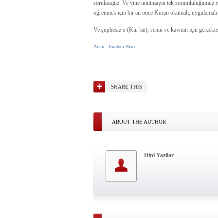
sorulacağız. Ve yine unutmayın tek sorumluluğumuz ya
öğrenmek için bir an önce Kuran okumalı, uygulamalı v
Ve şüphesiz o (Kur`an), senin ve kavmin için gerçekten
Yazar : İbrahim Akın
SHARE THIS
ABOUT THE AUTHOR
Dini Yazilar