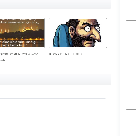
şlama Vakti Kuran’a Göre
RİVAYET KÜLTÜRÜ
malı?