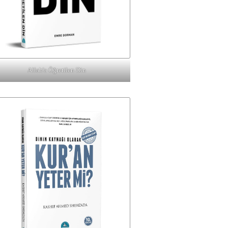
Allah'a Öğretilen Din