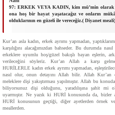
Nahl
97: ERKEK VEYA KADIN, kim mü’min olarak iyi i
ona hoş bir hayat yaşatacağız ve onların mükâ
olduklarının en güzeli ile vereceğiz.( Diyanet meali
Kur’an asla kadın, erkek ayrımı yapmadan, yaptıklarım
karşılığını alacağımızdan bahseder. Bu durumda nasıl 
erkeklere uyumlu hoş/güzel bakışlı bayan eşlerin, arka
verileceğini söyleriz. Kur’an Allah a karşı gelme
HURİLERLE kadın erkek ayrımı yapmadan, eşleştirileceğ
nasıl olur, onun detayını Allah bilir. Allah Kur’an 
meleklere dişi yakıştırması yapılmıştır. Allah bu konuda
biliyorsunuz dişi olduğunu, yaradılışına şahit mi o
uyarmıştır. Ne yazık ki HURİ konusunda da, bizler a
HURİ konusunun geçtiği, diğer ayetlerden örnek ver
meallerden.