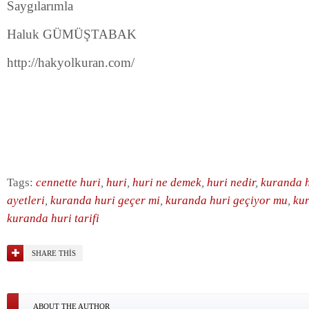
Saygılarımla
Haluk GÜMÜŞTABAK
http://hakyolkuran.com/
Tags:
cennette huri
,
huri
,
huri ne demek
,
huri nedir
,
kuranda 
ayetleri
,
kuranda huri geçer mi
,
kuranda huri geçiyor mu
,
kur
kuranda huri tarifi
SHARE THIS
ABOUT THE AUTHOR