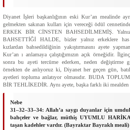
Diyanet İşleri başkanlığının eski Kur’an mealinde ayn
gelmekten sakınan kulları için vereceği ödül cennet
ERKEK BİR CİNSTEN BAHSEDİLMEMİŞ. Yalnı
BAHSETTİĞİ HALDE, bizler yalnız erkeklere has 
kızlardan bahsedildiğinin yakıştırmasını ayete yapma
Kur’an ı anlamaya çalıştığımızın açık örneğidir. İlgin
sonra bu ayeti tercüme ederken, neden değiştirme 
örnekten de anlıyoruz ki, Diyanet her geçen gün, batıl
ayetleri topluma anlatıyor olmasıdır. BUDA TO
BİR TEHLİKEDİR. Aynı ayete, başka farklı iki mealden 
Nebe
31–32–33–34: Allah’a saygı duyanlar için umdu
bahçeler ve bağlar, müthiş UYUMLU HARİK
taşan kadehler vardır. (Bayraktar Bayraklı meali)