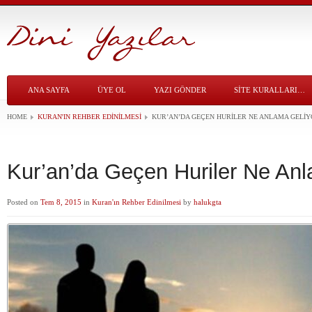
ANA SAYFA
ÜYE OL
YAZI GÖNDER
SITE KURALLARI…
HOME
KURAN'IN REHBER EDINILMESI
KUR’AN’DA GEÇEN HURILER NE ANLAMA GELIY
Kur’an’da Geçen Huriler Ne An
Posted on
Tem 8, 2015
in
Kuran'ın Rehber Edinilmesi
by
halukgta