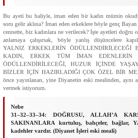
Bu ayeti bu haliyle, iman eden bir kadın mümin okudu
soru gelir aklına? İman eden erkeklere böyle genç Bay
cennette, biz kadınlara ne verilecek? İşte ayetleri doğru 
anlamaya çalışırsak, böyle yanlış düşüncelere kap
YALNIZ ERKEKLERİN ÖDÜLLENDİRİLECEĞİ B
KADIN, ERKEK TÜM İMAN EDENLERİN 
ÖDÜLLENDİRİLECEĞİ, HUZUR İÇİNDE YAŞA
BİZLER İÇİN HAZIRLADIĞI ÇOK ÖZEL BİR MEKÂ
önce yayınlanan, yine Diyanetin eski mealinden, aynı a
vermek istiyorum.
Nebe
31–32–33–34: DOĞRUSU, ALLAH’A KA
SAKINANLARA kurtuluş, bahçeler, bağlar, 
kadehler vardır. (Diyanet İşleri eski meali)