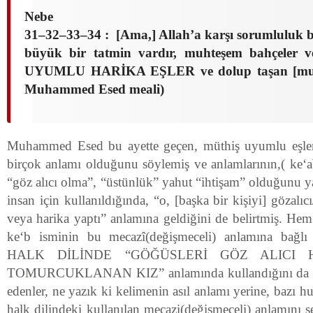
Nebe
31–32–33–34 : [Ama,] Allah’a karşı sorumluluk bil
büyük bir tatmin vardır, muhteşem bahçeler 
UYUMLU HARİKA EŞLER ve dolup taşan [mutlu
Muhammed Esed meali)
Muhammed Esed bu ayette geçen, müthiş uyumlu eşler 
birçok anlamı olduğunu söylemiş ve anlamlarının,( ke‘ab
“göz alıcı olma”, “üstünlük” yahut “ihtişam” olduğunu y
insan için kullanıldığında, “o, [başka bir kişiyi] gözalı
veya harika yaptı” anlamına geldiğini de belirtmiş. Hem
ke‘b isminin bu mecazî(değişmeceli) anlamına bağlı o
HALK DİLİNDE “GÖĞÜSLERİ GÖZ ALICI 
TOMURCUKLANAN KIZ” anlamında kullandığını da bel
edenler, ne yazık ki kelimenin asıl anlamı yerine, bazı hur
halk dilindeki kullanılan mecazi(değişmeceli) anlamını s