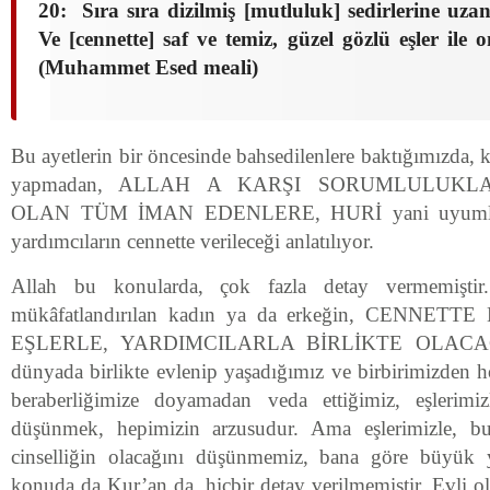
20: Sıra sıra dizilmiş [mutluluk] sedirlerine uza
Ve [cennette] saf ve temiz, güzel gözlü eşler ile o
(Muhammet Esed meali)
Bu ayetlerin bir öncesinde bahsedilenlere baktığımızda, 
yapmadan, ALLAH A KARŞI SORUMLULUKLA
OLAN TÜM İMAN EDENLERE, HURİ yani uyumlu eşl
yardımcıların cennette verileceği anlatılıyor.
Allah bu konularda, çok fazla detay vermemiştir.
mükâfatlandırılan kadın ya da erkeğin, CENN
EŞLERLE, YARDIMCILARLA BİRLİKTE OLACAĞID
dünyada birlikte evlenip yaşadığımız ve birbirimizden 
beraberliğimize doyamadan veda ettiğimiz, eşlerimizl
düşünmek, hepimizin arzusudur. Ama eşlerimizle, b
cinselliğin olacağını düşünmemiz, bana göre büyük 
konuda da Kur’an da, hiçbir detay verilmemiştir. Evli o