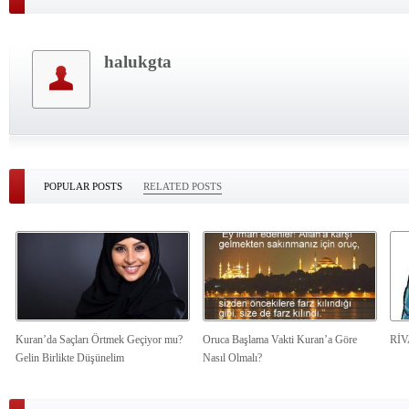
halukgta
POPULAR POSTS
RELATED POSTS
Kuran’da Saçları Örtmek Geçiyor mu?
Oruca Başlama Vakti Kuran’a Göre
Rİ
Gelin Birlikte Düşünelim
Nasıl Olmalı?