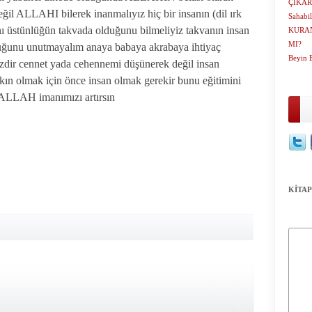
ÇIKAR
 ALLAHI bilerek inanmalıyız hiç bir insanın (dil ırk
Sahabil
nı üstünlüğün takvada olduğunu bilmeliyiz takvanın insan
KURA
MI?
lduğunu unutmayalım anaya babaya akrabaya ihtiyaç
Beyin 
zdir cennet yada cehennemi düşünerek değil insan
n olmak için önce insan olmak gerekir bunu eğitimini
. ALLAH imanımızı artırsın
KİTAP