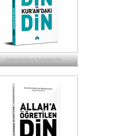
Uydurulan Din ve Kur'an'daki Din