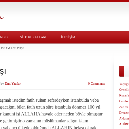
ÖNDER
SITE KURALLARI…
İLETİŞİM
N İSLAM ANLAYIŞI
şı
by
Dini Yazilar
0 Comments
Yaptığı
Örnekl
Kuran'd
aşmak istedim fatih sultan seferdeyken istanbulda veba
Cambaz 
aşacağını bilen fatih uzun süre istanbula dönmez 100 yıl
Zan ve
Diyane
ur kanuni işi ALLAHA havale eder neden böyle olmuştur
Aldatm
ale getirmiştir o zamanın müslümanlar salgın islam
AHİRE
ı yabancı ülkede olduğunda ALLAHIN belası olarak