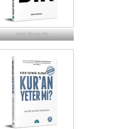
Allah'a Öğretilen Din