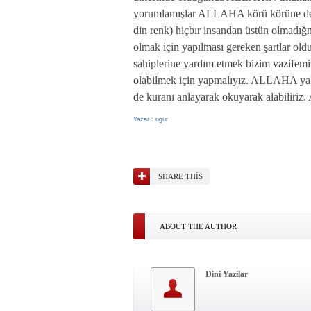
yorumlamışlar ALLAHA körü körüne değil
din renk) hiçbır insandan üstün olmadığ
olmak için yapılması gereken şartlar o
sahiplerine yardım etmek bizim vazifemi
olabilmek için yapmalıyız. ALLAHA yakı
de kuranı anlayarak okuyarak alabiliriz
Yazar : ugur
SHARE THIS
ABOUT THE AUTHOR
Dini Yazilar