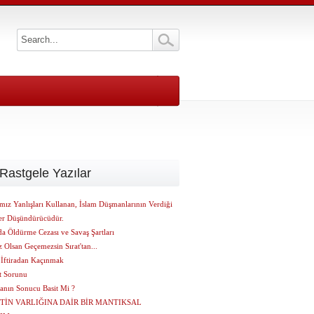
Rastgele Yazılar
mız Yanlışları Kullanan, İslam Düşmanlarının Verdiği
er Düşündürücüdür.
a Öldürme Cezası ve Savaş Şartları
Olsan Geçemezsin Sırat'tan...
 İftiradan Kaçınmak
t Sorunu
anın Sonucu Basit Mi ?
TİN VARLIĞINA DAİR BİR MANTIKSAL