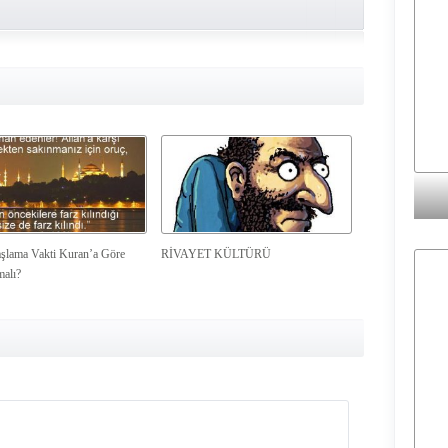
şlama Vakti Kuran’a Göre
RİVAYET KÜLTÜRÜ
malı?