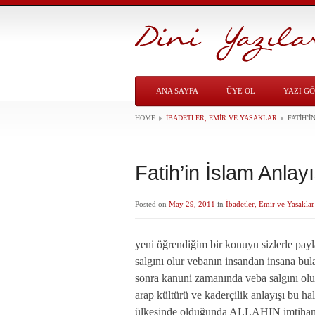
ANA SAYFA
ÜYE OL
YAZI G
HOME
İBADETLER, EMIR VE YASAKLAR
FATIH’I
Fatih’in İslam Anlayı
Posted on
May 29, 2011
in
İbadetler, Emir ve Yasaklar
yeni öğrendiğim bir konuyu sizlerle payl
salgını olur vebanın insandan insana bul
sonra kanuni zamanında veba salgını ol
arap kültürü ve kaderçilik anlayışı bu h
ülkesinde olduğunda ALLAHIN imtihan