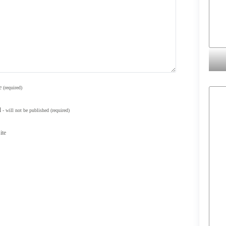
e
(required)
l
- will not be published
(required)
ite