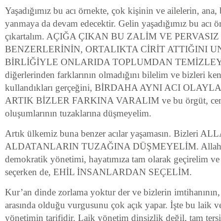
Yaşadığımız bu acı örnekte, çok kişinin ve ailelerin, ana,
yanmaya da devam edecektir. Gelin yaşadığımız bu acı ör
çıkartalım. AÇIĞA ÇIKAN BU ZALİM VE PERVAS
BENZERLERİNİN, ORTALIKTA CİRİT ATTIĞINI 
BİRLİĞİYLE ONLARIDA TOPLUMDAN TEMİZLEYEL
diğerlerinden farklarının olmadığını bilelim ve bizleri ken
kullandıkları gerçeğini, BİRDAHA AYNI ACI OL
ARTIK BİZLER FARKINA VARALIM ve bu örgüt, cemaa
oluşumlarının tuzaklarına düşmeyelim.
Artık ülkemiz buna benzer acılar yaşamasın. Bizleri A
ALDATANLARIN TUZAĞINA DÜŞMEYELİM. Allah ın 
demokratik yönetimi, hayatımıza tam olarak geçirelim ve 
seçerken de, EHİL İNSANLARDAN SEÇELİM.
Kur’an dinde zorlama yoktur der ve bizlerin imtihanının, 
arasında olduğu vurgusunu çok açık yapar. İşte bu laik v
yönetimin tarifidir. Laik yönetim dinsizlik değil, tam ters