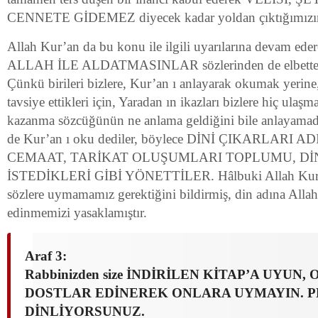
CENNETE GİDEMEZ diyecek kadar yoldan çıktığımızın, f
Allah Kur’an da bu konu ile ilgili uyarılarına devam 
ALLAH İLE ALDATMASINLAR sözlerinden de elbette h
Çünkü birileri bizlere, Kur’an ı anlayarak okumak yeri
tavsiye ettikleri için, Yaradan ın ikazları bizlere hiç ulaşm
kazanma sözcüğünün ne anlama geldiğini bile anlayamad
de Kur’an ı oku dediler, böylece DİNİ ÇIKARLAR
CEMAAT, TARİKAT OLUŞUMLARI TOPLUMU, Dİ
İSTEDİKLERİ GİBİ YÖNETTİLER. Hâlbuki Allah Kur’an
sözlere uymamamız gerektiğini bildirmiş, din adına Allah
edinmemizi yasaklamıştır.
Araf 3:
Rabbinizden size İNDİRİLEN KİTAP’A UYUN
DOSTLAR EDİNEREK ONLARA UYMAYIN. P
DİNLİYORSUNUZ.