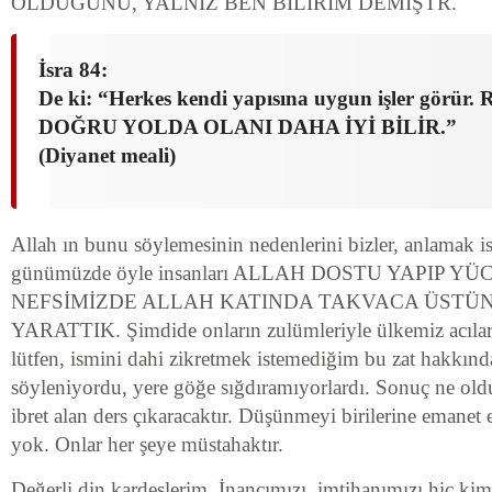
OLDUĞUNU, YALNIZ BEN BİLİRİM DEMİŞTR.
İsra 84:
De ki: “Herkes kendi yapısına uygun işler görür
DOĞRU YOLDA OLANI DAHA İYİ BİLİR.”
(Diyanet meali)
Allah ın bunu söylemesinin nedenlerini bizler, anlamak is
günümüzde öyle insanları ALLAH DOSTU YAPIP YÜ
NEFSİMİZDE ALLAH KATINDA TAKVACA ÜSTÜ
YARATTIK. Şimdide onların zulümleriyle ülkemiz acılar 
lütfen, ismini dahi zikretmek istemediğim bu zat hakkında
söyleniyordu, yere göğe sığdıramıyorlardı. Sonuç ne ol
ibret alan ders çıkaracaktır. Düşünmeyi birilerine emanet
yok. Onlar her şeye müstahaktır.
Değerli din kardeşlerim. İnancımızı, imtihanımızı hiç ki