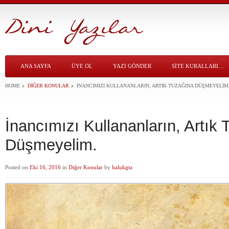
ANA SAYFA
ÜYE OL
YAZI GÖNDER
SITE KURALLARI…
HOME
DIĞER KONULAR
İNANCIMIZI KULLANANLARIN, ARTIK TUZAĞINA DÜŞMEYELIM
İnancımızı Kullananların, Artık
Düşmeyelim.
Posted on
Eki 16, 2016
in
Diğer Konular
by
halukgta