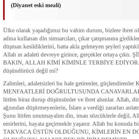
(Diyanet eski meali)
Ülke olarak yaşadığımız bu vahim durum, bizlere ibret olm
adına kullanan din simsarcıları, çıkar çatışmasına girdikler
düşman kesildiklerini, hatta akla gelmeyen şeyleri yaptı
Allah ın adaleti devreye girince, gerçekler ortaya çık
BAKIN, ALLAH KİMİ KİMİNLE TERBİYE EDİYOR. Ne
düşündürücü değil mi?
Zalimleri, adaletsizleri bu hale getirenler, güçlendirenle
MENFAATLERİ DOĞRULTUSUNDA CANAVARLAR
lütfen biraz durup düşünsünler ve ibret alsınlar. Allah, d
ağzından düşürmeyenlerin, İslam a verdiği zararları anl
Şunu lütfen unutmayalım din, iman sözcüklerle değil, Al
emirlerini, hayata geçirmekle yaşanır. Allah bu konuda b
TAKVACA ÜSTÜN OLDUĞUNU, KİMLERİN EN D