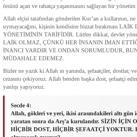
önünü açan ve rahatça yaşanmasını sağlayan bir yönetim ş
Allah elçisi tarafından gönderilen Kur’an a kullarının, n
uymayacağını, kişinin kendisine bizzat bırakması LA
YÖNETİMİNİN TARİFİDİR. Lütfen dikkat, devlet yöne
LAİK OLMAZ, ÇÜNKÜ HER İNSANIN İMAN ETTİĞİ
İNANCI VARDIR VE ONDAN SORUMLUDUR, BUN
MÜDAHALE EDEMEZ.
Bizler ne yazık ki Allah ın yanında, şefaatçiler, dostlar, 
cezasını çekiyoruz. Allah benden başka dost, şefaatçi ed
yanlışı yapıyoruz.
Secde 4:
Allah, gökleri ve yeri, ikisi arasındakileri altı gün i
yaratan sonra da Arş’a kurulandır. SİZİN İÇ
HİÇBİR DOST, HİÇBİR ŞEFAATÇİ YOKTUR. Hâ