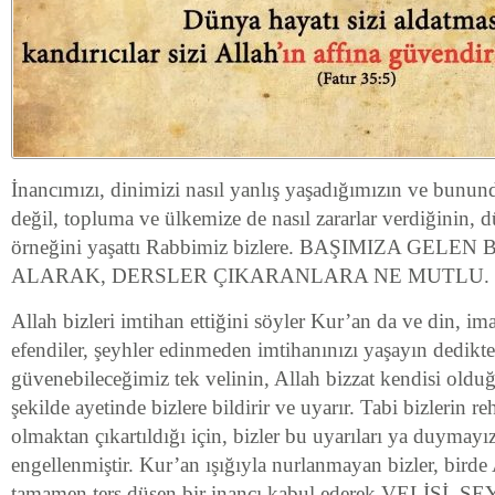
İnancımızı, dinimizi nasıl yanlış yaşadığımızın ve bunun
değil, topluma ve ülkemize de nasıl zararlar verdiğinin, 
örneğini yaşattı Rabbimiz bizlere. BAŞIMIZA GEL
ALARAK, DERSLER ÇIKARANLARA NE MUTLU.
Allah bizleri imtihan ettiğini söyler Kur’an da ve din, ima
efendiler, şeyhler edinmeden imtihanınızı yaşayın dedikte
güvenebileceğimiz tek velinin, Allah bizzat kendisi oldu
şekilde ayetinde bizlere bildirir ve uyarır. Tabi bizlerin r
olmaktan çıkartıldığı için, bizler bu uyarıları ya duyma
engellenmiştir. Kur’an ışığıyla nurlanmayan bizler, birde 
tamamen ters düşen bir inancı kabul ederek VELİSİ