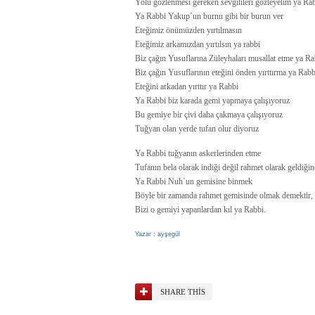
Yolu gözlenmesi gereken sevgilileri gözleyelim ya Ra
Ya Rabbi Yakup`un burnu gibi bir burun ver
Eteğimiz önümüzden yırtılmasın
Eteğimiz arkamızdan yırtılsın ya rabbi
Biz çağın Yusuflarına Züleyhaları musallat etme ya Ra
Biz çağın Yusuflarının eteğini önden yırttırma ya Rabb
Eteğini arkadan yırttır ya Rabbi
Ya Rabbi biz karada gemi yapmaya çalışıyoruz
Bu gemiye bir çivi daha çakmaya çalışıyoruz
Tuğyan olan yerde tufan olur diyoruz
Ya Rabbi tuğyanın askerlerinden etme
Tufanın bela olarak indiği değil rahmet olarak geldiği
Ya Rabbi Nuh`un gemisine binmek
Böyle bir zamanda rahmet gemisinde olmak demektir,
Bizi o gemiyi yapanlardan kıl ya Rabbi.
Yazar : ayşegül
SHARE THIS