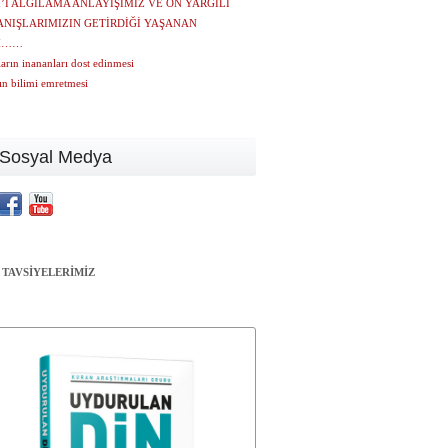
’I ALGILAMA ANLAYIŞIMIZ VE ÖN YARGILI
NIŞLARIMIZIN GETİRDİĞİ YAŞANAN
M……
arın inananları dost edinmesi
ın bilimi emretmesi
Sosyal Medya
 TAVSİYELERİMİZ