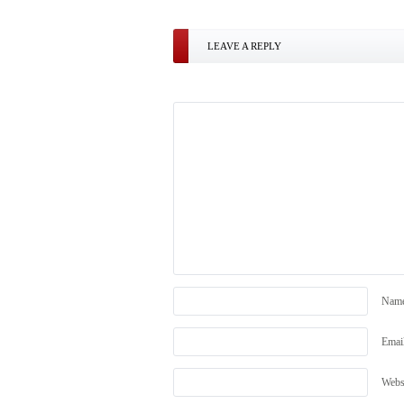
LEAVE A REPLY
Nam
Emai
Webs