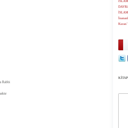
İSLAM
DAVRA
İSLA
İnananl
Kuran`
KİTAP
ya Rabbi
aktır