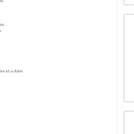
bbi
bbi
i
nden kıl ya Rabbi