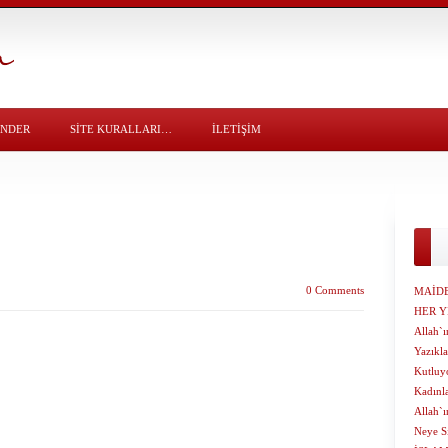
ÖNDER
SITE KURALLARI…
İLETİŞİM
0 Comments
MAİDE
HER Y
Allah`
Yazıkl
Kutluy
Kadınla
Allah`ı
Neye S