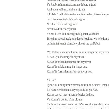
Ya Rabbi fehimimiz izanımız dubara uğradı
Akıl eden kalbimiz dubara uğradı
Elimizle öz elimizle akıl eden, fehmeden, fikrenden yer
Sen bize nasıl tedebbür edeceğimizi
Nasıl tezekkür edeceğimizi
Nasıl taakkul edeceğimizi
Ve nasıl tefekkür edeceğimizi göster ya Rabbi
Tefekkür edecek teakkul edecek tezekkür ve tefekkür 
yerlerimizi kendi elimizle yok ettirme ya Rabbi
“Ya Rabbi! eksenine kuran`ın konulduğu bir hayat ver
Kuran için adanmış bir hayat ver.
Kuran`la anlam kazanmış bir hayat ver.
Kuran`la ahlaklanmış bir hayat ver.
Kuran`la formatlanmış bir tasavvur ver.
Ya Rab!
İçinde bulunduğumuz zaman diliminde destansı iman h
Bu hamleler bizden şikayetçi oldular ya Rab.
Kuran başka; müslümanlar başka dediler.
Ve Kuran`a dönüp iflah oldular.
Rabbimiz Kuran`la olan ayrılığımızı hidayetinle son bu