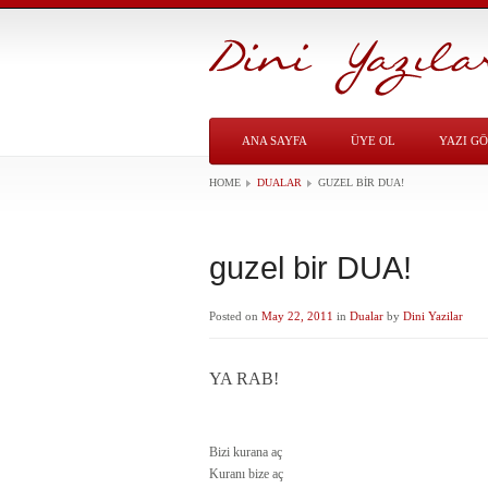
ANA SAYFA
ÜYE OL
YAZI G
HOME
DUALAR
GUZEL BIR DUA!
guzel bir DUA!
Posted on
May 22, 2011
in
Dualar
by
Dini Yazilar
YA RAB!
Bizi kurana aç
Kuranı bize aç