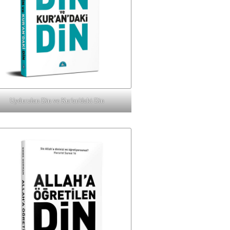
Uydurulan Din ve Kur'an'daki Din