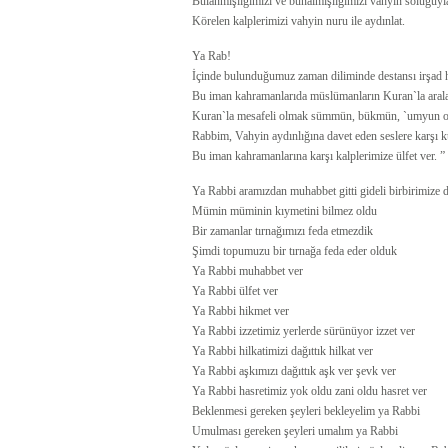
Bulanmışlığımızı ve bunalmışlığımızı vahyin soluğuyla
Körelen kalplerimizi vahyin nuru ile aydınlat.
Ya Rab!
İçinde bulunduğumuz zaman diliminde destansı irşad h
Bu iman kahramanlarıda müslümanların Kuran`la aralar
Kuran`la mesafeli olmak sümmün, bükmün, `umyun ol
Rabbim, Vahyin aydınlığına davet eden seslere karşı ku
Bu iman kahramanlarına karşı kalplerimize ülfet ver. ”
Ya Rabbi aramızdan muhabbet gitti gideli birbirimize 
Mümin müminin kıymetini bilmez oldu
Bir zamanlar tırnağımızı feda etmezdik
Şimdi topumuzu bir tırnağa feda eder olduk
Ya Rabbi muhabbet ver
Ya Rabbi ülfet ver
Ya Rabbi hikmet ver
Ya Rabbi izzetimiz yerlerde sürünüyor izzet ver
Ya Rabbi hilkatimizi dağıttık hilkat ver
Ya Rabbi aşkımızı dağıttık aşk ver şevk ver
Ya Rabbi hasretimiz yok oldu zani oldu hasret ver
Beklenmesi gereken şeyleri bekleyelim ya Rabbi
Umulması gereken şeyleri umalım ya Rabbi