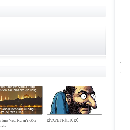
şlama Vakti Kuran’a Göre
RİVAYET KÜLTÜRÜ
malı?