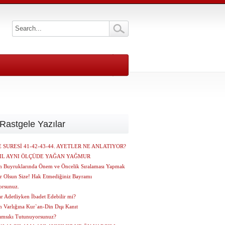
Rastgele Yazılar
 SURESİ 41-42-43-44. AYETLER NE ANLATIYOR?
IL AYNI ÖLÇÜDE YAĞAN YAĞMUR
ın Buyruklarında Önem ve Öncelik Sıralaması Yapmak
ar Olsun Size! Hak Etmediğiniz Bayramı
orsunuz.
r Adetliyken İbadet Edebilir mi?
n Varlığına Kur`an-Din Dışı Kanıt
ımsıkı Tutunuyorsunuz?