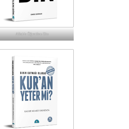
Allah'a Öğretilen Din