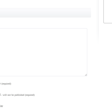
e
(required)
l
- will not be published
(required)
ite