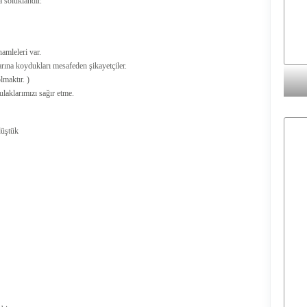
 soluklandır.
amleleri var.
ına koydukları mesafeden şikayetçiler.
maktır. )
laklarımızı sağır etme.
düştük