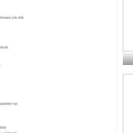
lerimizi yok ettik
edecek
.
amleleri var.
ldur.