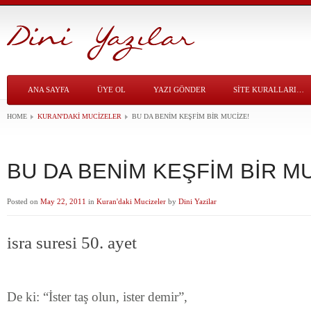
ANA SAYFA
ÜYE OL
YAZI GÖNDER
SITE KURALLARI…
HOME
KURAN'DAKI MUCIZELER
BU DA BENİM KEŞFİM BİR MUCİZE!
BU DA BENİM KEŞFİM BİR MU
Posted on
May 22, 2011
in
Kuran'daki Mucizeler
by
Dini Yazilar
isra suresi 50. ayet
De ki: “İster taş olun, ister demir”,