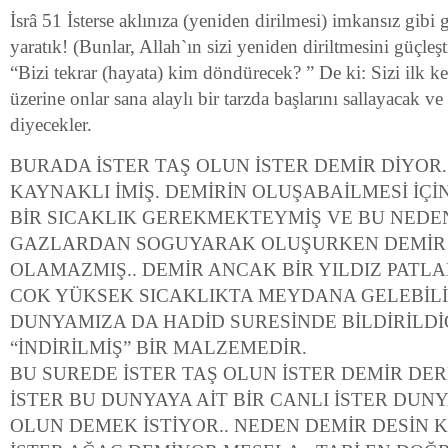
İsrâ 51 İsterse aklınıza (yeniden dirilmesi) imkansız gibi
yaratık! (Bunlar, Allah`ın sizi yeniden diriltmesini güçleş
“Bizi tekrar (hayata) kim döndürecek? ” De ki: Sizi ilk 
üzerine onlar sana alaylı bir tarzda başlarını sallayacak 
diyecekler.
BURADA İSTER TAŞ OLUN İSTER DEMİR DİYOR.
KAYNAKLI İMİŞ. DEMİRİN OLUŞABAİLMESİ İÇ
BİR SICAKLIK GEREKMEKTEYMİŞ VE BU NED
GAZLARDAN SOGUYARAK OLUŞURKEN DEMİR
OLAMAZMIŞ.. DEMİR ANCAK BİR YILDIZ PAT
COK YÜKSEK SICAKLIKTA MEYDANA GELEBİL
DUNYAMIZA DA HADİD SURESİNDE BİLDİRİLDİĞ
“İNDİRİLMİŞ” BİR MALZEMEDİR.
BU SUREDE İSTER TAŞ OLUN İSTER DEMİR DE
İSTER BU DUNYAYA AİT BİR CANLI İSTER DUNYA
OLUN DEMEK İSTİYOR.. NEDEN DEMİR DESİN K