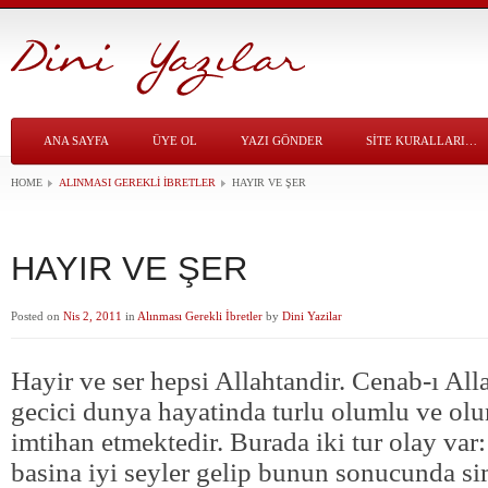
ANA SAYFA
ÜYE OL
YAZI GÖNDER
SITE KURALLARI…
HOME
ALINMASI GEREKLI İBRETLER
HAYIR VE ŞER
HAYIR VE ŞER
Posted on
Nis 2, 2011
in
Alınması Gerekli İbretler
by
Dini Yazilar
Hayir ve ser hepsi Allahtandir. Cenab-ı All
gecici dunya hayatinda turlu olumlu ve olu
imtihan etmektedir. Burada iki tur olay var:
basina iyi seyler gelip bunun sonucunda si