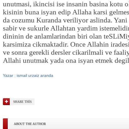
unutmasi, ikincisi ise insanin basina kotu o
kisinin buna isyan edip Allaha karsi gelmes
da cozumu Kuranda veriliyor aslinda. Yan
sabir ve sukurle Allahtan yardim istemelidi
dininin de anlamlarindan biri olan teSLiMi
karsimiza cikmaktadir. Once Allahin irades
ve sonra gerekli dersler cikarilmali ve faali
Allahi unutmak yada ona isyan etmek degil
Yazar : ismail urzaiz aranda
SHARE THIS
ABOUT THE AUTHOR