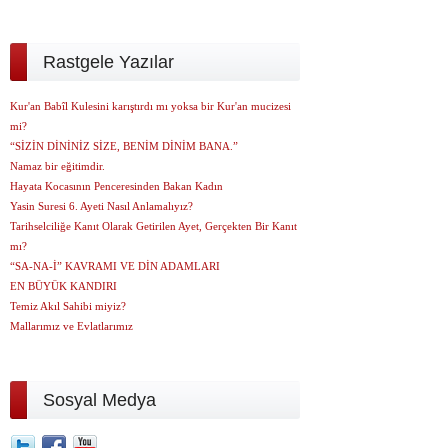
Rastgele Yazılar
Kur'an Babîl Kulesini karıştırdı mı yoksa bir Kur'an mucizesi
mi?
“SİZİN DİNİNİZ SİZE, BENİM DİNİM BANA.”
Namaz bir eğitimdir.
Hayata Kocasının Penceresinden Bakan Kadın
Yasin Suresi 6. Ayeti Nasıl Anlamalıyız?
Tarihselciliğe Kanıt Olarak Getirilen Ayet, Gerçekten Bir Kanıt
mı?
“SA-NA-İ” KAVRAMI VE DİN ADAMLARI
EN BÜYÜK KANDIRI
Temiz Akıl Sahibi miyiz?
Mallarımız ve Evlatlarımız
Sosyal Medya