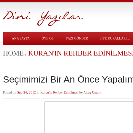
ANA SAYFA
ÜYE OL
YAZI GÖNDER
SITE KURALLARI…
HOME
KURAN'IN REHBER EDINILMES
Seçimimizi Bir An Önce Yapal
Posted on
Şub 24, 2012
in
Kuran'ın Rehber Edinilmesi
by
Altug Ozturk