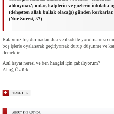
alıkoymaz’; onlar, kalplerin ve gözlerin inkılaba 
(dehşetten allak bullak olacağı) günden korkarlar.
(Nur Suresi, 37)
Rabbimiz hiç durmadan dua ve ibadetle yorulmamızı em
boş işlerle oyalanarak geçiriyorsak durup düşünme ve ka
demektir..
Asıl hayat neresi ve ben hangisi için çabalıyorum?
Altuğ Öztürk
SHARE THIS
ABOUT THE AUTHOR