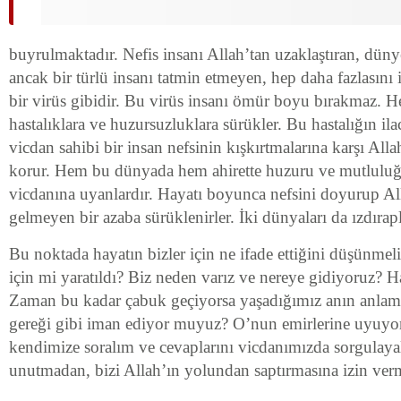
buyrulmaktadır. Nefis insanı Allah’tan uzaklaştıran, düny
ancak bir türlü insanı tatmin etmeyen, hep daha fazlasını 
bir virüs gibidir. Bu virüs insanı ömür boyu bırakmaz. H
hastalıklara ve huzursuzluklara sürükler. Bu hastalığın ila
vicdan sahibi bir insan nefsinin kışkırtmalarına karşı All
korur. Hem bu dünyada hem ahirette huzuru ve mutluluğ
vicdanına uyanlardır. Hayatı boyunca nefsini doyurup All
gelmeyen bir azaba sürüklenirler. İki dünyaları da ızdırapl
Bu noktada hayatın bizler için ne ifade ettiğini düşünme
için mi yaratıldı? Biz neden varız ve nereye gidiyoruz? 
Zaman bu kadar çabuk geçiyorsa yaşadığımız anın anlamı 
gereği gibi iman ediyor muyuz? O’nun emirlerine uyuyo
kendimize soralım ve cevaplarını vicdanımızda sorgulayal
unutmadan, bizi Allah’ın yolundan saptırmasına izin v