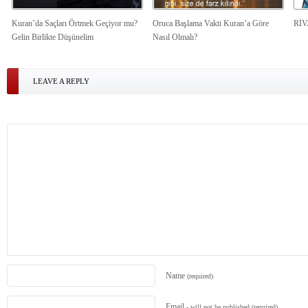
Kuran’da Saçları Örtmek Geçiyor mu?
Oruca Başlama Vakti Kuran’a Göre
Rİ
Gelin Birlikte Düşünelim
Nasıl Olmalı?
LEAVE A REPLY
Name
(required)
Email
- will not be published
(required)