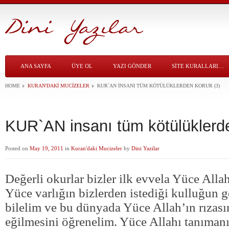
ANA SAYFA
ÜYE OL
YAZI GÖNDER
SITE KURALLARI…
HOME
KURAN'DAKI MUCIZELER
KUR`AN INSANI TÜM KÖTÜLÜKLERDEN KORUR (3)
KUR`AN insanı tüm kötülüklerde
Posted on
May 19, 2011
in
Kuran'daki Mucizeler
by
Dini Yazilar
Değerli okurlar bizler ilk evvela Yüce Allah
Yüce varlığın bizlerden istediği kulluğun 
bilelim ve bu dünyada Yüce Allah’ın rızası
eğilmesini öğrenelim. Yüce Allahı tanıman