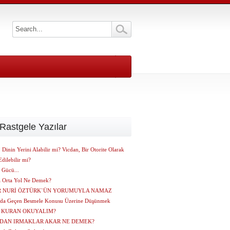
Rastgele Yazılar
 Dinin Yerini Alabilir mi? Vicdan, Bir Otorite Olarak
dilebilir mi?
 Gücü...
a Orta Yol Ne Demek?
R NURİ ÖZTÜRK`ÜN YORUMUYLA NAMAZ
 da Geçen Besmele Konusu Üzerine Düşünmek
L KURAN OKUYALIM?
NDAN IRMAKLAR AKAR NE DEMEK?