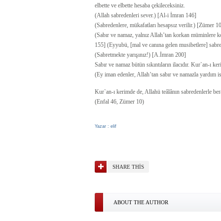
elbette ve elbette hesaba çekileceksiniz.
(Allah sabredenleri sever.) [Al-i İmran 146]
(Sabredenlere, mükafatları hesapsız verilir.) [Zümer 1
(Sabır ve namaz, yalnız Allah’tan korkan müminlere ko
155] (Eyyubü, [mal ve canına gelen musibetlere] sabre
(Sabretmekte yarışınız!) [A.İmran 200]
Sabır ve namaz bütün sıkıntıların ilacıdır. Kur`an-ı k
(Ey iman edenler, Allah’tan sabır ve namazla yardım ist
Kur`an-ı kerimde de, Allahü teâlânın sabredenlerle bera
(Enfal 46, Zümer 10)
Yazar : elif
SHARE THIS
ABOUT THE AUTHOR