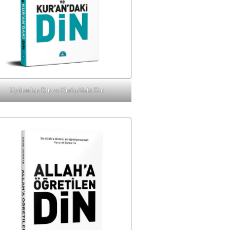
Uydurulan Din ve Kur'an'daki Din