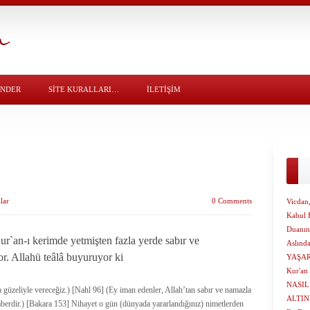
ÖNDER
SITE KURALLARI…
İLETİŞİM
lar
0 Comments
Vicdan,
Kabul E
Duanın
ur`an-ı kerimde yetmişten fazla yerde sabır ve
Aslınd
yor. Allahü teâlâ buyuruyor ki
YAŞA
Kur'an
NASI
 güzeliyle vereceğiz.) [Nahl 96] (Ey iman edenler, Allah’tan sabır ve namazla
ALTI
eraberdir.) [Bakara 153] Nihayet o gün (dünyada yararlandığınız) nimetlerden