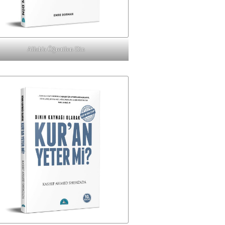
Allah'a Öğretilen Din