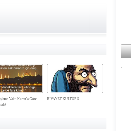
şlama Vakti Kuran’a Göre
RİVAYET KÜLTÜRÜ
malı?