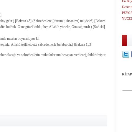
En Büy
Derimi
PEYGA
0]
YÜCEL
lay gelir.) [Bakara 45] (Sabredenlere [lütfumu, ihsanımı] müjdele!) [Bakara
dici bulduk. O ne güzel kuldu, hep Allah’a yönelir, Ona sığınırdı.) [Sad 44]
erimde mealen buyuruluyor ki:
eyiniz. Allahü teâlâ elbette sabredenlerle beraberdir.) [Bakara 153]
ber olacağı ve sabredenlerin mükafatlarının hesapsız verileceği bildirilmiştir.
KİTAP