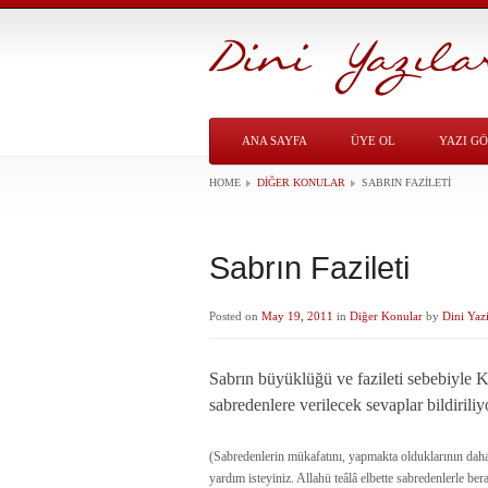
ANA SAYFA
ÜYE OL
YAZI G
HOME
DIĞER KONULAR
SABRIN FAZILETI
Sabrın Fazileti
Posted on
May 19, 2011
in
Diğer Konular
by
Dini Yazi
Sabrın büyüklüğü ve fazileti sebebiyle K
sabredenlere verilecek sevaplar bildirili
(Sabredenlerin mükafatını, yapmakta olduklarının daha
yardım isteyiniz. Allahü teâlâ elbette sabredenlerle b