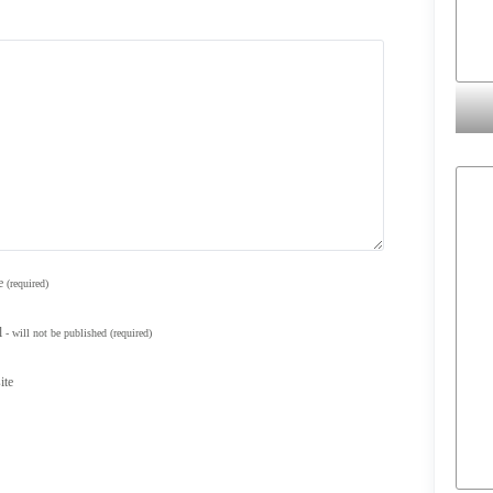
e
(required)
l
- will not be published
(required)
ite