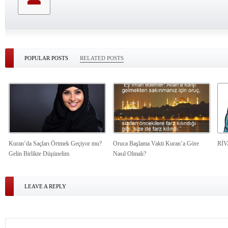
POPULAR POSTS
RELATED POSTS
Kuran’da Saçları Örtmek Geçiyor mu?
Oruca Başlama Vakti Kuran’a Göre
Rİ
Gelin Birlikte Düşünelim
Nasıl Olmalı?
LEAVE A REPLY