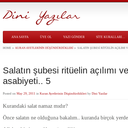
ANA SAYFA
ÜYE OL
YAZI GÖNDER
SITE KURALLARI…
HOME
KURAN AYETLERININ DÜŞÜNDÜRDÜKLERI
SALATIN ŞUBESI RITÜELIN AÇILIMI VE
Salatın şubesi ritüelin açılımı ve
asabiyeti.. 5
Posted on
May 29, 2011
in
Kuran Ayetlerinin Düşündürdükleri
by
Dini Yazilar
Kurandaki salat namaz mıdır?
Önce salatın ne olduğuna bakalım.. kuranda birçok yerde 