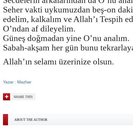
Secdelerin arkalarından da O’nu ana
Seher vakti uykumuzdan beş-on daki
edelim, kalkalım ve Allah’ı Tespih e
O’ndan af dileyelim.
Güneş doğmadan yine O’nu analım.
Sabah-akşam her gün bunu tekrarlay
Allah’ın selamı üzerinize olsun.
Yazar : Mazhar
SHARE THIS
ABOUT THE AUTHOR