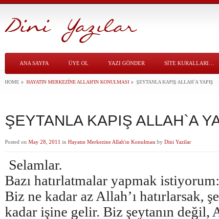
ANA SAYFA
ÜYE OL
YAZI GÖNDER
SITE KURALLARI…
HOME
HAYATIN MERKEZINE ALLAH'IN KONULMASI
ŞEYTANLA KAPIŞ ALLAH`A YAPIŞ
ŞEYTANLA KAPIŞ ALLAH`A Y
Posted on
May 28, 2011
in
Hayatın Merkezine Allah'ın Konulması
by
Dini Yazilar
Selamlar.
Bazı hatırlatmalar yapmak istiyorum
Biz ne kadar az Allah’ı hatırlarsak, ş
kadar işine gelir. Biz şeytanın değil, 