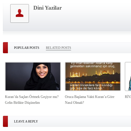
Dini Yazilar
POPULAR POSTS
RELATED POSTS
Kuran’da Saçları Örtmek Geçiyor mu?
Oruca Başlama Vakti Kuran’a Göre
Rİ
Gelin Birlikte Düşünelim
Nasıl Olmalı?
LEAVE A REPLY