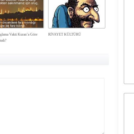
şlama Vakti Kuran’a Göre
RİVAYET KÜLTÜRÜ
malı?