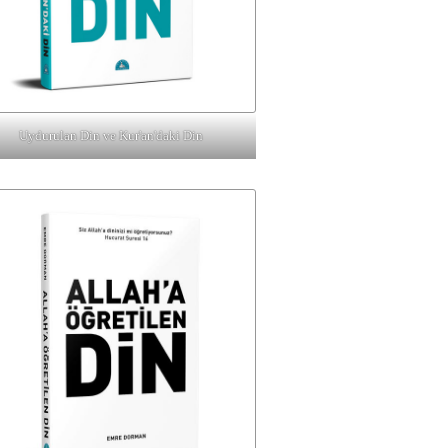
Uydurulan Din ve Kur'an'daki Din