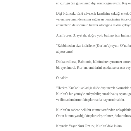
en çürüğü (en güvensizi) dişi örümceğin evidir. Keşke 
Dişi örümcek, türlü cilvelerle kendisine çektiği erkek 
veren, soyunun devamını sağlayan hemcinsine önce cilv
edinenlerin de sonunun benzer olacağına dikkat çekiyor
Araf Suresi 3. ayet de, doğru yolu bulmak için herhang
“Rabbinizden size indirilene (Kur`an`a) uyun. O`nu bı
alıyorsunuz!
Dikkat edilirse, Rabbimiz, hükümlere uymamızı emretm
bir ayet inerdi. Kur`an, emirlerini açıklamakta aciz vey
O halde:
“Herkes Kur`an`ı anladığı dilde düşünerek okumakla s
Kur`an`ı bir yönüyle anlayabilir; ancak bakış açısını 
ve ilim adamlarının kitaplarına da başvurulmalıdır.
Kur`an`ın sadece belli bir zümre tarafından anlaşılabil
Onun bunun yazdığı kitapları eleştirilmez, dokunulmaz 
Kaynak: Yaşar Nuri Öztürk, Kur`an`daki İslam