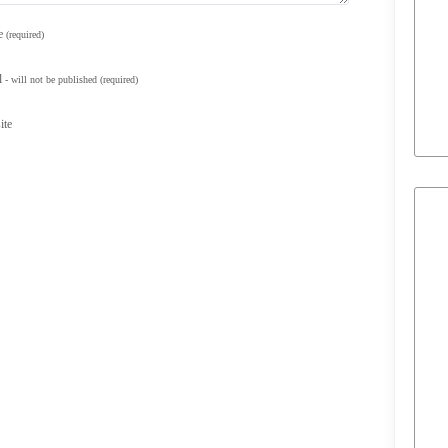
e
(required)
l
- will not be published
(required)
ite