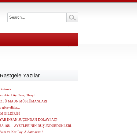
Rastgele Yazılar
 Yutmak
yanlıkta 1 Ay Oruç Olsaydı
YÜZLÜ MAUN MÜSLÜMANLARI
 göre elitler...
M BİLDİRİSİ
LYAR İNSAN SUÇUNDAN DOLAYI AÇ?
A 168.... AYETLERİNİN DÜŞÜNDÜRDÜKLERİ.
aizi ve Kar Payı Aldatmacası !