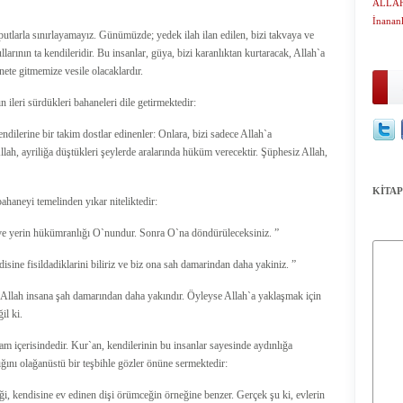
ALLAH`I
İnananl
utlarla sınırlayamayız. Günümüzde; yedek ilah ilan edilen, bizi takvaya ve
llarının ta kendileridir. Bu insanlar, güya, bizi karanlıktan kurtaracak, Allah`a
ete gitmemize vesile olacaklardır.
ın ileri sürdükleri bahaneleri dile getirmektedir:
endilerine bir takim dostlar edinenler: Onlara, bizi sadece Allah`a
llah, ayriliğa düştükleri şeylerde aralarında hüküm verecektir. Şüphesiz Allah,
KİTAP
ahaneyi temelinden yıkar niteliktedir:
 ve yerin hükümranlığı O`nundur. Sonra O`na döndürüleceksiniz. ”
isine fisildadiklarini biliriz ve biz ona sah damarindan daha yakiniz. ”
ve Allah insana şah damarından daha yakındır. Öyleyse Allah`a yaklaşmak için
il ki.
am içerisindedir. Kur`an, kendilerinin bu insanlar sayesinde aydınlığa
ğını olağanüstü bir teşbihle gözler önüne sermektedir:
ği, kendisine ev edinen dişi örümceğin örneğine benzer. Gerçek şu ki, evlerin