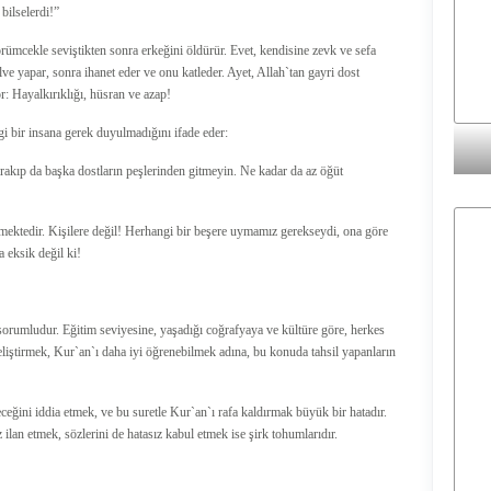
bilselerdi!”
örümcekle seviştikten sonra erkeğini öldürür. Evet, kendisine zevk ve sefa
e yapar, sonra ihanet eder ve onu katleder. Ayet, Allah`tan gayri dost
: Hayalkırıklığı, hüsran ve azap!
i bir insana gerek duyulmadığını ifade eder:
rakıp da başka dostların peşlerinden gitmeyin. Ne kadar da az öğüt
ektedir. Kişilere değil! Herhangi bir beşere uymamız gerekseydi, ona göre
a eksik değil ki!
orumludur. Eğitim seviyesine, yaşadığı coğrafyaya ve kültüre göre, herkes
geliştirmek, Kur`an`ı daha iyi öğrenebilmek adına, bu konuda tahsil yapanların
eceğini iddia etmek, ve bu suretle Kur`an`ı rafa kaldırmak büyük bir hatadır.
ilan etmek, sözlerini de hatasız kabul etmek ise şirk tohumlarıdır.