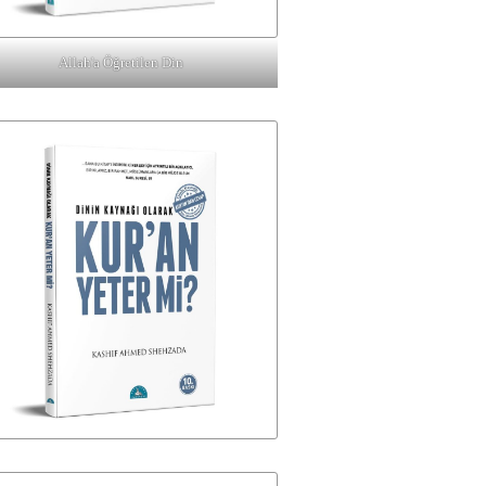
Allah'a Öğretilen Din