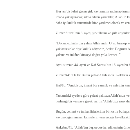
Kur`an`da bahsi geçen şirk kavramının muhataplarını p
imana yaklaştıracağı iddia edilen yaratıklar, Allah`ın ku
daha iyi kulluk etmemizde bize yardımcı olacak ve cenn
Zümer Suresi`nin 3. ayeti, şirk illetini ve şirk koşanlar
“Dikkat et, hâlis din yalniz Allah`ındır. O`nu birakip k
yaklastirsinlar diye kulluk ediyoruz, derler. Dogrusu A
yalancı ve inkârcı kimseyi doğru yola iletmez. ”
Aynı surenin 44. ayeti ve Kaf Suresi`nin 16. ayeti bu b
Zümer/44: “De ki: Bütün şefâat Allah`ındır. Göklerin
Kaf/16: “Andolsun, insani biz yarattik ve nefsinin kend
Yukarıdaki ayetlere göre şefaat yalnızca Allah`ındır 
herhangi bir vasıtaya gerek var mı? Allah bize uzak değ
Bugün, cemaat ve tarikat liderlerinin bir kısmı bu kaps
kavuşacağını inanan kimselerin yaşayacağı hayalkırıklı
Ankebut/41: “Allah`tan başka dostlar edinenlerin örne