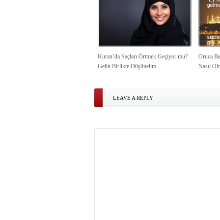
Kuran’da Saçları Örtmek Geçiyor mu?
Oruca Ba
Gelin Birlikte Düşünelim
Nasıl Ol
LEAVE A REPLY