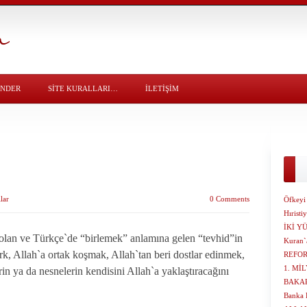
ÖNDER
SITE KURALLARI…
İLETİŞİM
lar
0 Comments
Öfkeyi
Hıristi
İKİ 
i olan ve Türkçe`de “birlemek” anlamına gelen “tevhid”in
Kuran`a
Şirk, Allah`a ortak koşmak, Allah`tan beri dostlar edinmek,
REFOR
1. Mİ
in ya da nesnelerin kendisini Allah`a yaklaştıracağını
BAKAR
Banka F