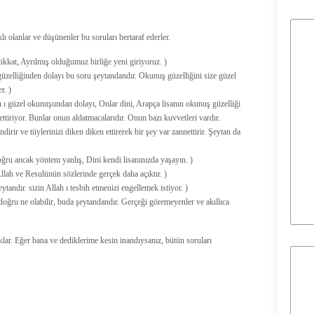
klı olanlar ve düşünenler bu soruları bertaraf ederler.
ikkat, Ayrılmış olduğumuz birliğe yeni giriyoruz. )
 güzelliğinden dolayı bu soru şeytandandır. Okunuş güzelliğini size güzel
r. )
 ı güzel okunuşundan dolayı, Onlar dini, Arapça lisanın okunuş güzelliği
ettiriyor. Bunlar onun aldatmacalarıdır. Onun bazı kuvvetleri vardır.
ndirir ve tüylerinizi diken diken ettirerek bir şey var zannettirir. Şeytan da
oğru ancak yöntem yanlış, Dini kendi lisanınızda yaşayın. )
llah ve Resulünün sözlerinde gerçek daha açıktır. )
tandır. sizin Allah ı tesbih etmenizi engellemek istiyor. )
ğru ne olabilir, buda şeytandandır. Gerçeği göremeyenler ve akıllıca
klar. Eğer bana ve dediklerime kesin inandıysanız, bütün soruları