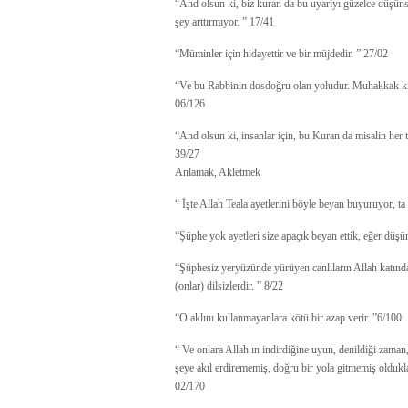
“And olsun ki, biz kuran da bu uyarıyı güzelce düşünsün
şey arttırmıyor. ” 17/41
“Müminler için hidayettir ve bir müjdedir. ” 27/02
“Ve bu Rabbinin dosdoğru olan yoludur. Muhakkak ki biz
06/126
“And olsun ki, insanlar için, bu Kuran da misalin her t
39/27
Anlamak, Akletmek
“ İşte Allah Teala ayetlerini böyle beyan buyuruyor, ta
“Şüphe yok ayetleri size apaçık beyan ettik, eğer düşü
“Şüphesiz yeryüzünde yürüyen canlıların Allah katında
(onlar) dilsizlerdir. ” 8/22
“O aklını kullanmayanlara kötü bir azap verir. ”6/100
“ Ve onlara Allah ın indirdiğine uyun, denildiği zaman,
şeye akıl erdirememiş, doğru bir yola gitmemiş oldukla
02/170