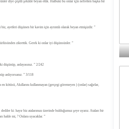
ler diye çeşitli şekilde beyan ettik. Halbuki bu onlar için nefretten başka bir
, ayetleri düşünen bir kavim için ayrıntılı olarak beyan etmişizdir. ”
ürlüsünden zikrettik. Gerek ki onlar iyi düşünsünler. ”
 ki düşünüp, anlayasınız. ” 2/242
nüp anlıyorsanız. ” 3/118
 en kötüsü, Akıllarını kullanmayan (gerçegi göremeyen ) (onlar) sağırlar,
 dediler ki: hayır biz atalarımızı üzerinde bulduğumuz şeye uyarız. Ataları bir
rı halde mi, ? Onlara uyacaklar. ”