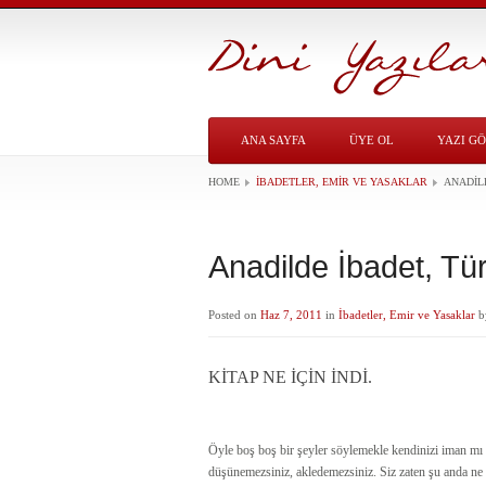
ANA SAYFA
ÜYE OL
YAZI G
HOME
İBADETLER, EMIR VE YASAKLAR
ANADIL
Anadilde İbadet, Tü
Posted on
Haz 7, 2011
in
İbadetler, Emir ve Yasaklar
b
KİTAP NE İÇİN İNDİ.
Öyle boş boş bir şeyler söylemekle kendinizi iman mı
düşünemezsiniz, akledemezsiniz. Siz zaten şu anda ne y