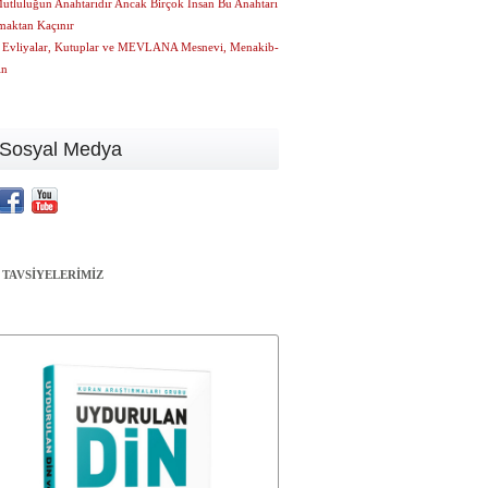
utluluğun Anahtarıdır Ancak Birçok İnsan Bu Anahtarı
maktan Kaçınır
r, Evliyalar, Kutuplar ve MEVLANA Mesnevi, Menakib-
in
Sosyal Medya
 TAVSİYELERİMİZ