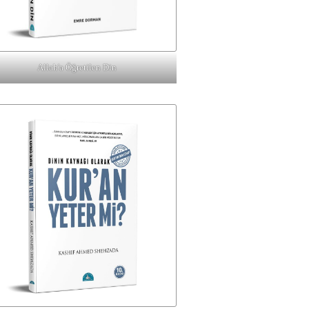
Allah'a Öğretilen Din