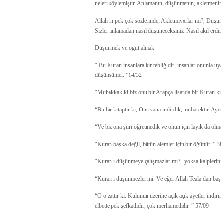
neleri söylemiştir. Anlamanın, düşünmenin, akletmenin
Allah ın pek çok sözlerinde; Akletmiyorlar mı?, Düşün
Sizler anlamadan nasıl düşüneceksiniz. Nasıl akıl erdi
Düşünmek ve ögüt almak
“ Bu Kuran insanlara bir tebliğ dir, insanlar onunla uy
düşünsünler. ”14/52
“Muhakkak ki biz onu bir Arapça lisanda bir Kuran kı
“Bu bir kitaptır ki, Onu sana indirdik, mübarektir. Ayet
“Ve biz ona şiiri öğretmedik ve onun için layık da olma
“Kuran başka değil, bütün alemler için bir öğüttür. ” 3
“Kuran ı düşünmeye çalışmazlar mı?.. yoksa kalplerinin
“Kuran ı düşünmezler mi. Ve eğer Allah Teala dan başkası
“O o zattır ki: Kulunun üzerine açık açık ayetler indiri
elbette pek şefkatlidir, çok merhametlidir. ” 57/09