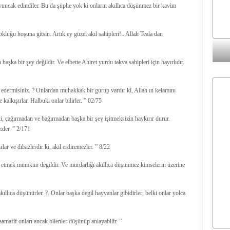
yuncak edindiler. Bu da şüphe yok ki onların akıllıca düşünmez bir kavim
okluğu hoşuna gitsin. Artık ey güzel akıl sahipleri!.. Allah Teala dan
şka bir şey değildir. Ve elbette Ahiret yurdu takva sahipleri için hayırlıdır.
it edermisiniz. ? Onlardan muhakkak bir gurup vardır ki, Allah ın kelamını
e kalkışırlar. Halbuki onlar bilirler. ” 02/75
i, çağırmadan ve bağırmadan başka bir şey işitmeksizin haykırır durur.
ezler. ” 2/171
ar ve dilsizlerdir ki, akıl erdiremezler. ” 8/22
an etmek mümkün degildir. Ve murdarlığı akıllıca düşünmez kimselerin üzerine
akıllıca düşünürler. ?. Onlar başka degil hayvanlar gibidirler, belki onlar yolca
Maamafif onları ancak bilenler düşünüp anlayabilir. ”