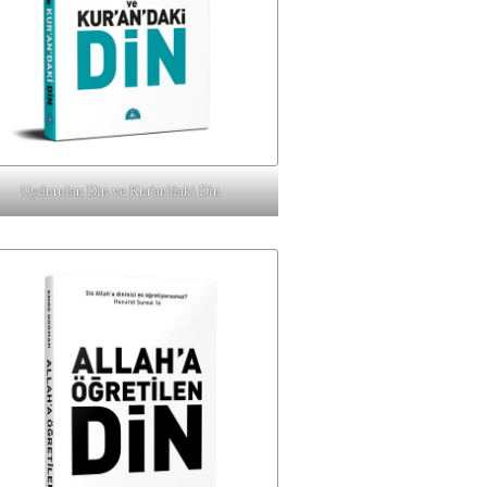
Uydurulan Din ve Kur'an'daki Din