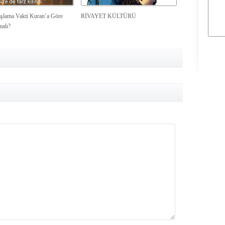
şlama Vakti Kuran’a Göre
RİVAYET KÜLTÜRÜ
malı?