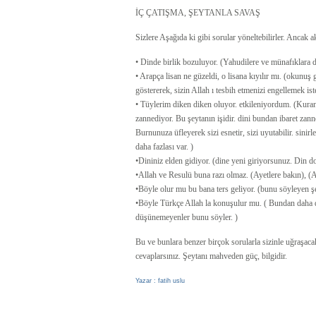
İÇ ÇATIŞMA, ŞEYTANLA SAVAŞ
Sizlere Aşağıda ki gibi sorular yöneltebilirler. Ancak a
• Dinde birlik bozuluyor. (Yahudilere ve münafıklara d
• Arapça lisan ne güzeldi, o lisana kıyılır mı. (okunuş
göstererek, sizin Allah ı tesbih etmenizi engellemek iste
• Tüylerim diken diken oluyor. etkileniyordum. (Kuran
zannediyor. Bu şeytanın işidir. dini bundan ibaret zann
Burnunuza üfleyerek sizi esnetir, sizi uyutabilir. sinirle
daha fazlası var. )
•Dininiz elden gidiyor. (dine yeni giriyorsunuz. Din d
•Allah ve Resulü buna razı olmaz. (Ayetlere bakın), (A
•Böyle olur mu bu bana ters geliyor. (bunu söyleyen şey
•Böyle Türkçe Allah la konuşulur mu. ( Bundan daha do
düşünemeyenler bunu söyler. )
Bu ve bunlara benzer birçok sorularla sizinle uğraşaca
cevaplarsınız. Şeytanı mahveden güç, bilgidir.
Yazar : fatih uslu