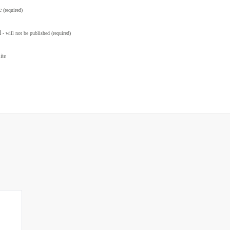
e
(required)
l
- will not be published
(required)
ite