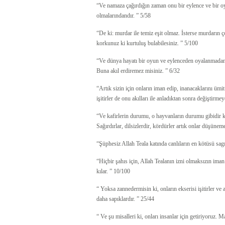
“Ve namaza çağırdığın zaman onu bir eylence ve bir o
olmalarındandır. ” 5/58
“De ki: murdar ile temiz eşit olmaz. İsterse murdarın ç
korkunuz ki kurtuluş bulabilesiniz. ” 5/100
“Ve dünya hayatı bir oyun ve eylenceden oyalanmadan ba
Buna akıl erdiremez misiniz. ” 6/32
“Artık sizin için onların iman edip, inanacaklarını üm
işitirler de onu akılları ile anladıktan sonra değiştirmey
“Ve kafirlerin durumu, o hayvanların durumu gibidir k
Sağırdırlar, dilsizlerdir, kördürler artık onlar düşünem
“Şüphesiz Allah Teala katında canlıların en kötüsü sagırl
“Hiçbir şahıs için, Allah Tealanın izni olmaksızın im
kılar. ” 10/100
“ Yoksa zannedermisin ki, onların ekserisi işitirler ve 
daha sapıklardır. ” 25/44
“ Ve şu misalleri ki, onları insanlar için getiriyoruz. 