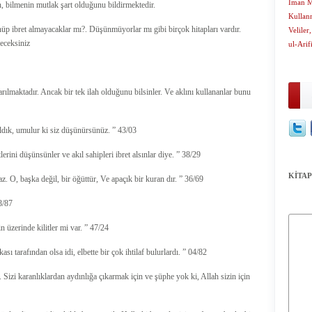
İman M
, bilmenin mutlak şart olduğunu bildirmektedir.
Kullan
üp ibret almayacaklar mı?. Düşünmüyorlar mı gibi birçok hitapları vardır.
Velile
receksiniz
ul-Arif
arılmaktadır. Ancak bir tek ilah olduğunu bilsinler. Ve aklını kullananlar bunu
ldık, umulur ki siz düşünürsünüz. ” 43/03
lerini düşünsünler ve akıl sahipleri ibret alsınlar diye. ” 38/29
KİTAP
z. O, başka değil, bir öğüttür, Ve apaçık bir kuran dır. ” 36/69
8/87
 üzerinde kilitler mi var. ” 47/24
 tarafından olsa idi, elbette bir çok ihtilaf bulurlardı. ” 04/82
r. Sizi karanlıklardan aydınlığa çıkarmak için ve şüphe yok ki, Allah sizin için