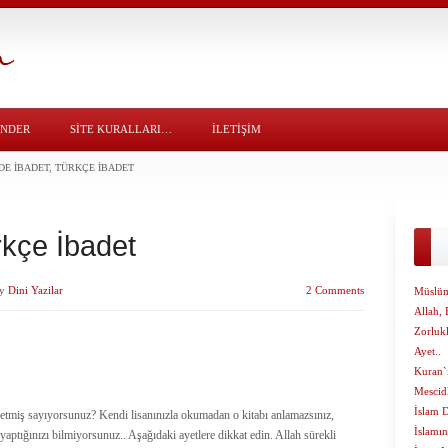
ÖNDER
SITE KURALLARI…
İLETİŞİM
DE İBADET, TÜRKÇE İBADET
rkçe İbadet
y
Dini Yazilar
2 Comments
Müslüm
Allah, 
Zorluk
Ayet..
Kuran`ı
Mescidl
İslam 
 etmiş sayıyorsunuz? Kendi lisanınızla okumadan o kitabı anlamazsınız,
İslamın
aptığınızı bilmiyorsunuz.. Aşağıdaki ayetlere dikkat edin. Allah sürekli