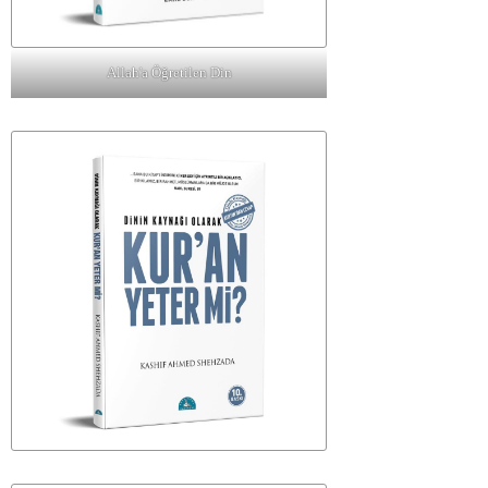
Allah'a Öğretilen Din