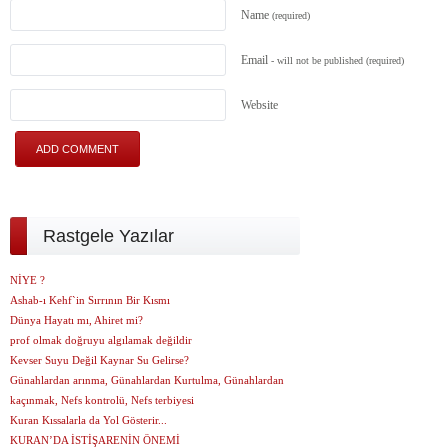
Name
(required)
Email
- will not be published
(required)
Website
Rastgele Yazılar
NİYE ?
Ashab-ı Kehf`in Sırrının Bir Kısmı
Dünya Hayatı mı, Ahiret mi?
prof olmak doğruyu algılamak değildir
Kevser Suyu Değil Kaynar Su Gelirse?
Günahlardan arınma, Günahlardan Kurtulma, Günahlardan
kaçınmak, Nefs kontrolü, Nefs terbiyesi
Kuran Kıssalarla da Yol Gösterir...
KURAN’DA İSTİŞARENİN ÖNEMİ