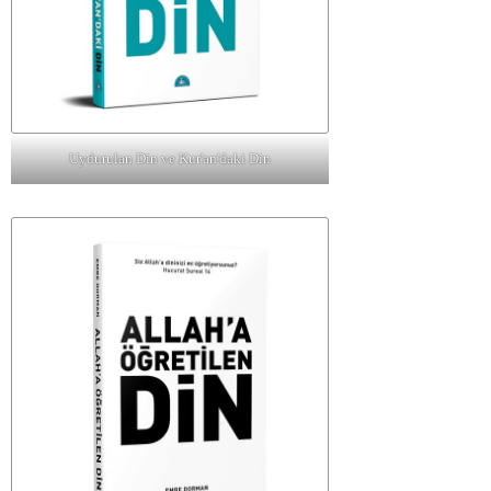
Uydurulan Din ve Kur'an'daki Din