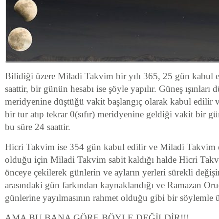
Bilidiği üzere Miladi Takvim bir yılı 365, 25 gün kabul e
saattir, bir günün hesabı ise şöyle yapılır. Güneş ışınları 
meridyenine düştüğü vakit başlangıç olarak kabul edilir 
bir tur atıp tekrar 0(sıfır) meridyenine geldiği vakit bir
bu süre 24 saattir.
Hicri Takvim ise 354 gün kabul edilir ve Miladi Takvim
olduğu için Miladi Takvim sabit kaldığı halde Hicri Tak
önceye çekilerek günlerin ve ayların yerleri sürekli değiş
arasındaki gün farkından kaynaklandığı ve Ramazan Or
günlerine yayılmasının rahmet olduğu gibi bir söylemle üz
AMA BU BANA GÖRE BÖYLE DEĞİLDİR!!!