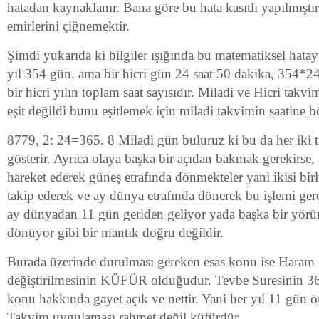
hatadan kaynaklanır. Bana göre bu hata kasıtlı yapılmıştı
emirlerini çiğnemektir.
Şimdi yukarıda ki bilgiler ışığında bu matematiksel hatayı 
yıl 354 gün, ama bir hicri gün 24 saat 50 dakika, 354*
bir hicri yılın toplam saat sayısıdır. Miladi ve Hicri takvim
eşit değildi bunu eşitlemek için miladi takvimin saatine b
8779, 2: 24=365. 8 Miladi gün buluruz ki bu da her iki 
gösterir. Ayrıca olaya başka bir açıdan bakmak gerekirse,
hareket ederek güneş etrafında dönmekteler yani ikisi bir
takip ederek ve ay dünya etrafında dönerek bu işlemi gerç
ay dünyadan 11 gün geriden geliyor yada başka bir yör
dönüyor gibi bir mantık doğru değildir.
Burada üzerinde durulması gereken esas konu ise Haram A
değiştirilmesinin KÜFÜR olduğudur. Tevbe Suresinin 36 
konu hakkında gayet açık ve nettir. Yani her yıl 11 gün ö
Takvim uygulaması rahmet değil küfürdür.