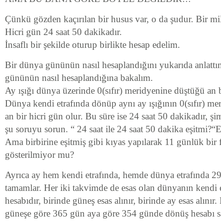
Çünkü gözden kaçırılan bir husus var, o da şudur. Bir mi
Hicri gün 24 saat 50 dakikadır.
İnsaflı bir şekilde oturup birlikte hesap edelim.
Bir dünya gününün nasıl hesaplandığını yukarıda anlattım
gününün nasıl hesaplandığına bakalım.
Ay ışığı dünya üzerinde 0(sıfır) meridyenine düştüğü an b
Dünya kendi etrafında dönüp aynı ay ışığının 0(sıfır) me
an bir hicri gün olur. Bu süre ise 24 saat 50 dakikadır, şi
şu soruyu sorun. “ 24 saat ile 24 saat 50 dakika eşitmi?“El
Ama birbirine eşitmiş gibi kıyas yapılarak 11 günlük bir 
gösterilmiyor mu?
Ayrıca ay hem kendi etrafında, hemde dünya etrafında 2
tamamlar. Her iki takvimde de esas olan dünyanın kendi 
hesabıdır, birinde güneş esas alınır, birinde ay esas alını
güneşe göre 365 gün aya göre 354 günde dönüş hesabı s