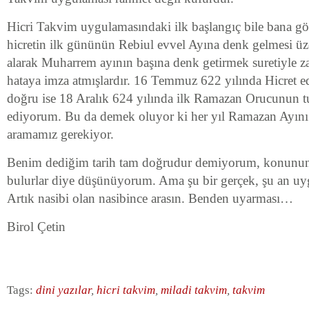
Hicri Takvim uygulamasındaki ilk başlangıç bile bana gör
hicretin ilk gününün Rebiul evvel Ayına denk gelmesi üz
alarak Muharrem ayının başına denk getirmek suretiyle z
hataya imza atmışlardır. 16 Temmuz 622 yılında Hicret edi
doğru ise 18 Aralık 624 yılında ilk Ramazan Orucunun 
ediyorum. Bu da demek oluyor ki her yıl Ramazan Ayını 
aramamız gerekiyor.
Benim dediğim tarih tam doğrudur demiyorum, konunun u
bulurlar diye düşünüyorum. Ama şu bir gerçek, şu an uyg
Artık nasibi olan nasibince arasın. Benden uyarması…
Birol Çetin
Tags:
dini yazılar
,
hicri takvim
,
miladi takvim
,
takvim