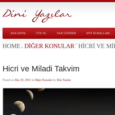
ANA SAYFA
ÜYE OL
YAZI GÖNDER
SITE KURALLARI…
HOME
DIĞER KONULAR
HICRI VE M
Hicri ve Miladi Takvim
Posted on
Haz 29, 2011
in
Diğer Konular
by
Dini Yazilar