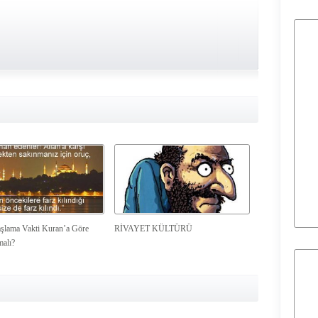
şlama Vakti Kuran’a Göre
RİVAYET KÜLTÜRÜ
malı?