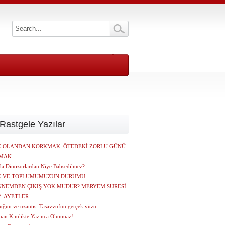
Rastgele Yazılar
E OLANDAN KORKMAK, ÖTEDEKİ ZORLU GÜNÜ
MAK
da Dinozorlardan Niye Bahsedilmez?
K VE TOPLUMUMUZUN DURUMU
NEMDEN ÇIKIŞ YOK MUDUR? MERYEM SURESİ
72. AYETLER.
uğun ve uzantısı Tasavvufun gerçek yüzü
an Kimlikte Yazınca Olunmaz!