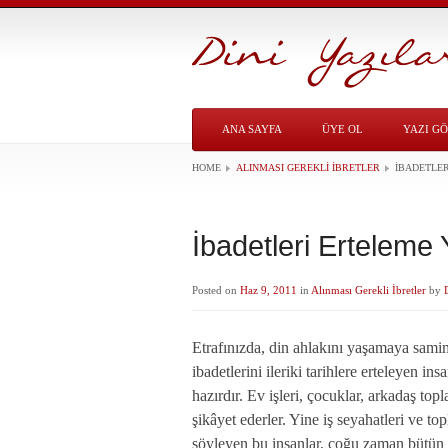
ANA SAYFA
ÜYE OL
YAZI G
HOME
ALINMASI GEREKLI İBRETLER
İBADETLER
İbadetleri Erteleme 
Posted on
Haz 9, 2011
in
Alınması Gerekli İbretler
by
Etrafınızda, din ahlakını yaşamaya samim
ibadetlerini ileriki tarihlere erteleyen i
hazırdır. Ev işleri, çocuklar, arkadaş top
şikâyet ederler. Yine iş seyahatleri ve t
söyleyen bu insanlar, çoğu zaman bütün b