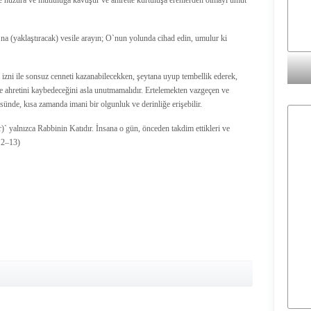
de huzura ve mutluluğa kavuşur ve ahirette kurtuluşa erenlerden olmayı umut
na (yaklaştıracak) vesile arayın; O`nun yolunda cihad edin, umulur ki
a izni ile sonsuz cenneti kazanabilecekken, şeytana uyup tembellik ederek,
de ahretini kaybedeceğini asla unutmamalıdır. Ertelemekten vazgeçen ve
üsünde, kısa zamanda imani bir olgunluk ve derinliğe erişebilir.
)` yalnızca Rabbinin Katıdır. İnsana o gün, önceden takdim ettikleri ve
-12–13)