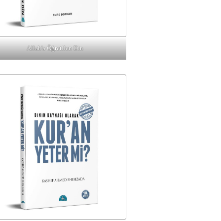
Allah'a Öğretilen Din