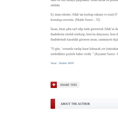
salih bir kul olmaya çalışmaktır. İnsan ancak bu şekil
edebilir.
Ey iman edenler, Allah`tan korkup-sakının ve (sizi) O`
kurtuluşa erersiniz. (Maide Suresi – 35)
İnsan, biraz çaba sarf edip irade göstererek Allah’ın d
ibadetlerini sürekli erteleyip, hem bu dünyasını, hem 
ibadetlerinde kararlılık gösteren insan, samimiyeti ölç
“O gün, `sonunda varılıp karar kılınacak yer (müstakar
erteledikleri şeylerle haber verilir. ” (Kıyamet Suresi 
Yazar : İbrahim AKIN
SHARE THIS
ABOUT THE AUTHOR