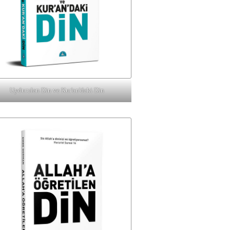
Uydurulan Din ve Kur'an'daki Din