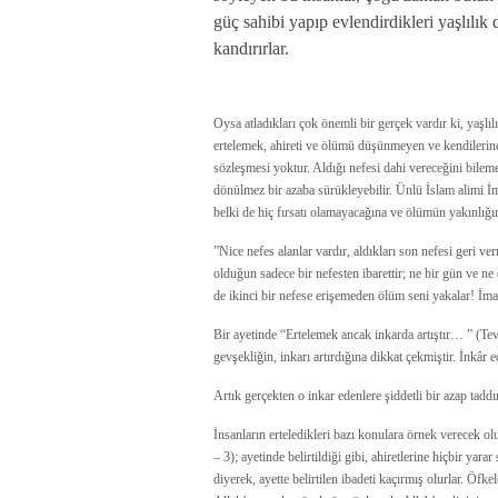
güç sahibi yapıp evlendirdikleri yaşlılık
kandırırlar.
Oysa atladıkları çok önemli bir gerçek vardır ki, yaşlı
ertelemek, ahireti ve ölümü düşünmeyen ve kendilerine
sözleşmesi yoktur. Aldığı nefesi dahi vereceğini bilem
dönülmez bir azaba sürükleyebilir. Ünlü İslam alimi İm
belki de hiç fırsatı olamayacağına ve ölümün yakınlığı
”Nice nefes alanlar vardır, aldıkları son nefesi geri v
olduğun sadece bir nefesten ibarettir; ne bir gün ve ne 
de ikinci bir nefese erişemeden ölüm seni yakalar! İ
Bir ayetinde “Ertelemek ancak inkarda artıştır… ” (Te
gevşekliğin, inkarı artırdığına dikkat çekmiştir. İnkâr 
Artık gerçekten o inkar edenlere şiddetli bir azap taddı
İnsanların erteledikleri bazı konulara örnek verecek 
– 3); ayetinde belirtildiği gibi, ahiretlerine hiçbir ya
diyerek, ayette belirtilen ibadeti kaçırmış olurlar. Ö