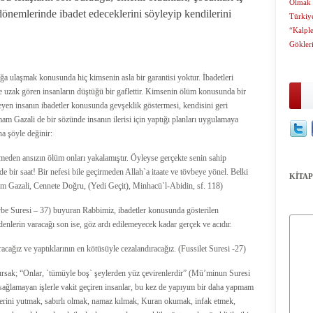
Olmak
 dönemlerinde ibadet edeceklerini söyleyip kendilerini
Türkiy
“Kalpl
Gökleri
lığa ulaşmak konusunda hiç kimsenin asla bir garantisi yoktur. İbadetleri
 uzak gören insanların düştüğü bir gaflettir. Kimsenin ölüm konusunda bir
eyen insanın ibadetler konusunda gevşeklik göstermesi, kendisini geri
am Gazali de bir sözünde insanın ilerisi için yaptığı planları uygulamaya
na şöyle değinir:
ermeden ansızın ölüm onları yakalamıştır. Öyleyse gerçekte senin sahip
de bir saat! Bir nefesi bile geçirmeden Allah`a itaate ve tövbeye yönel. Belki
KİTAP
mam Gazali, Cennete Doğru, (Yedi Geçit), Minhacü`l-Abidin, sf. 118)
vbe Suresi – 37) buyuran Rabbimiz, ibadetler konusunda gösterilen
edenlerin varacağı son ise, göz ardı edilemeyecek kadar gerçek ve acıdır.
racağız ve yaptıklarının en kötüsüyle cezalandıracağız. (Fussilet Suresi -27)
olursak; “Onlar, `tümüyle boş` şeylerden yüz çevirenlerdir” (Mü’minun Suresi
rar sağlamayan işlerle vakit geçiren insanlar, bu kez de yapıyım bir daha yapmam
fkelerini yutmak, sabırlı olmak, namaz kılmak, Kuran okumak, infak etmek,