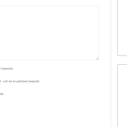
e
(required)
l
- will not be published
(required)
ite