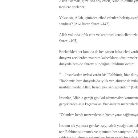
Allah’ı anmak, güzel söz söylemek, Allah’ın dinini ya
tarihlere ertelerler.
Yoksa siz, Allah, içinizden cihad edenleri belirtip-ayı
sandınız? (Al-i İmran Suresi -142)
Allah yolunda infak edin ve kendinizi kendi ellerinizle 
Suresi -195)
Erteledikleri her konuda da her zaman bahaneleri vardı
dünyevi zevklerden mahrum kalacaklarını düşünmeleri
dünyada hem de ahirette sunduğunu bildirmektedir:
“… İnsanlardan öylesi vardır ki: “Rabbimiz, bize dünya
“Rabbimiz, bize dünyada da iyilik ver, ahirette de iyili
nasibleri vardır. Allah, hesabı pek seri görendir. ” (B
İnsanlar, Allah’a gereği gibi kul olamamaları konusunda
gerçeklerden asla kaçamazlar. Vicdanlarını mazeretlerle 
“Zalimlere kendi mazeretlerinin hiçbir yarar sağlamay
İnsanın tek yapması gereken şey, sabah yatağından kalkt
için Rabbine şükretmek ve gününün her saniyesini Alla