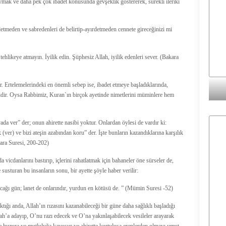
ymak ve daha pek çok ibadet konusunda gevşeklik göstererek, sürekli ileriki
rdetmeden ve sabredenleri de belirtip-ayırdetmeden cennete gireceğinizi mi
tehlikeye atmayın. İyilik edin. Şüphesiz Allah, iyilik edenleri sever. (Bakara
r. Ertelemelerindeki en önemli sebep ise, ibadet etmeye başladıklarında,
dir. Oysa Rabbimiz, Kuran`ın birçok ayetinde nimetlerini müminlere hem
da ver” der; onun ahirette nasibi yoktur. Onlardan öylesi de vardır ki:
k (ver) ve bizi ateşin azabından koru” der. İşte bunların kazandıklarına karşılık
akara Suresi, 200-202)
 vicdanlarını bastırıp, içlerini rahatlatmak için bahaneler öne sürseler de,
susturan bu insanların sonu, bir ayette şöyle haber verilir:
acağı gün; lanet de onlarındır, yurdun en kötüsü de. ” (Mümin Suresi -52)
ığı anda, Allah’ın rızasını kazanabileceği bir güne daha sağlıklı başladığı
h’a adayıp, O’nu razı edecek ve O’na yakınlaşabilecek vesileler arayarak