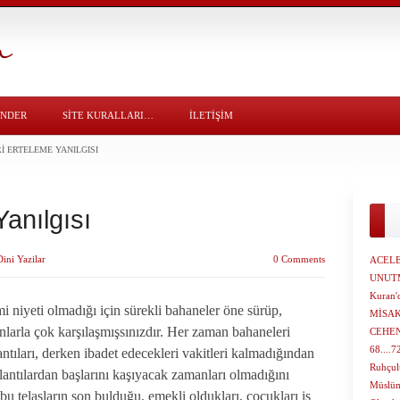
ÖNDER
SITE KURALLARI…
İLETİŞİM
I ERTELEME YANILGISI
Yanılgısı
Dini Yazilar
0 Comments
ACEL
UNUT
Kuran'
i niyeti olmadığı için sürekli bahaneler öne sürüp,
MİSA
nsanlarla çok karşılaşmışsınızdır. Her zaman bahaneleri
CEHEN
68....
lantıları, derken ibadet edecekleri vakitleri kalmadığından
Ruhçul
oplantılardan başlarını kaşıyacak zamanları olmadığını
Müslüm
u telaşların son bulduğu, emekli oldukları, çocukları iş