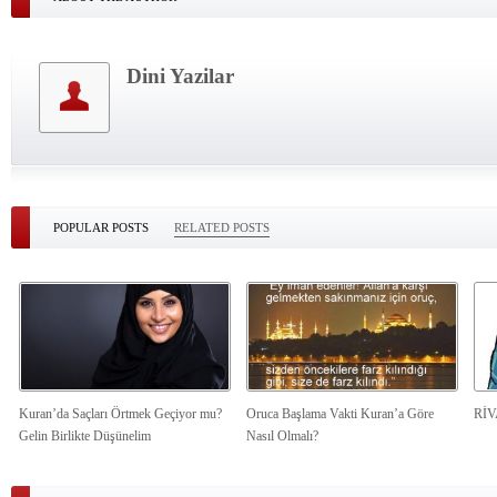
Dini Yazilar
POPULAR POSTS
RELATED POSTS
Kuran’da Saçları Örtmek Geçiyor mu?
Oruca Başlama Vakti Kuran’a Göre
Rİ
Gelin Birlikte Düşünelim
Nasıl Olmalı?