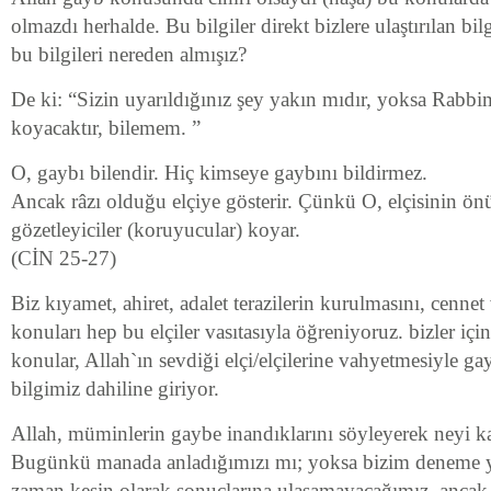
olmazdı herhalde. Bu bilgiler direkt bizlere ulaştırılan bilg
bu bilgileri nereden almışız?
De ki: “Sizin uyarıldığınız şey yakın mıdır, yoksa Rabbi
koyacaktır, bilemem. ”
O, gaybı bilendir. Hiç kimseye gaybını bildirmez.
Ancak râzı olduğu elçiye gösterir. Çünkü O, elçisinin ön
gözetleyiciler (koruyucular) koyar.
(CİN 25-27)
Biz kıyamet, ahiret, adalet terazilerin kurulmasını, cenne
konuları hep bu elçiler vasıtasıyla öğreniyoruz. bizler içi
konular, Allah`ın sevdiği elçi/elçilerine vahyetmesiyle g
bilgimiz dahiline giriyor.
Allah, müminlerin gaybe inandıklarını söyleyerek neyi kas
Bugünkü manada anladığımızı mı; yoksa bizim deneme y
zaman kesin olarak sonuçlarına ulaşamayacağımız, ancak