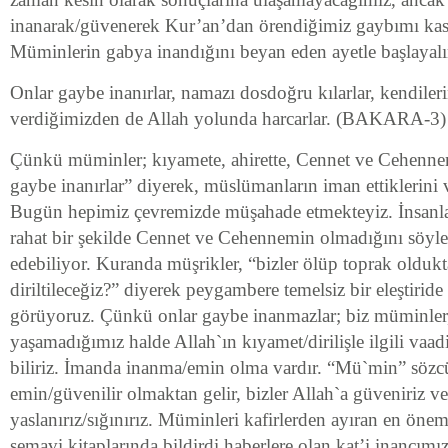
inanarak/güvenerek Kur’an’dan örendiğimiz gaybımı kas
Müminlerin gabya inandığını beyan eden ayetle başlayal
Onlar gaybe inanırlar, namazı dosdoğru kılarlar, kendileri
verdiğimizden de Allah yolunda harcarlar. (BAKARA-3)
Çünkü müminler; kıyamete, ahirette, Cennet ve Cehennem
gaybe inanırlar” diyerek, müslümanların iman ettiklerini 
Bugün hepimiz çevremizde müşahade etmekteyiz. İnsanlar
rahat bir şekilde Cennet ve Cehennemin olmadığını söyley
edebiliyor. Kuranda müşrikler, “bizler ölüp toprak olduk
diriltileceğiz?” diyerek peygambere temelsiz bir eleştirid
görüyoruz. Çünkü onlar gaybe inanmazlar; biz müminler
yaşamadığımız halde Allah`ın kıyamet/dirilişle ilgili va
biliriz. İmanda inanma/emin olma vardır. “Mü`min” sözc
emin/güvenilir olmaktan gelir, bizler Allah`a güveniriz v
yaslanırız/sığınırız. Müminleri kafirlerden ayıran en öneml
semavi kitaplarında bildirdi haberlere olan kat’i inancımız