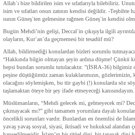
Allah`ı bize bildirilen isim ve sıfatlarıyla bilebiliriz. Unu
isim ve sıfatları onun zatının kendisi değildir. -Teşbihte h
ısının Güneş`ten gelmesine rağmen Güneş`in kendisi olma
Bugün Mehdi’nin gelişi, Deccal`in çıkışıyla ilgili ayrıntıla
olayların, Kur`an`da geçmemesi bir tesadüf mü?
Allah, bildirmediği konulardan bizleri sorumlu tutmay
“Hakkında bilgin olmayan şeyin ardına düşme! Çünkü k
hepsi bundan sorumlu tutulacaktır. ”(İSRA-36) bilgimiz
peşine düştüğümüz zaman kulaklarımızın, gözlerimizin, 
olacağını söylemişken, bu tür gaybi (!) konularda söz s
taşlamaktan öteye bir şey ifade etmeyeceği kanısındayım.
Müslümanların, “Mehdi gelecek mi, gelmeyecek mi? Dec
çıkmayacak mı?” gibi tamamen yorumlara dayalı konular
öncelikli sorunları vardır. Bunlardan en önemlisi de İslami
yavaş yavaş sosyal, siyasi, iktisadi ve hukuksal alandan ç
hapsedilmesidir. İslam’ın bir ritüel dini, bir tapınak dini h