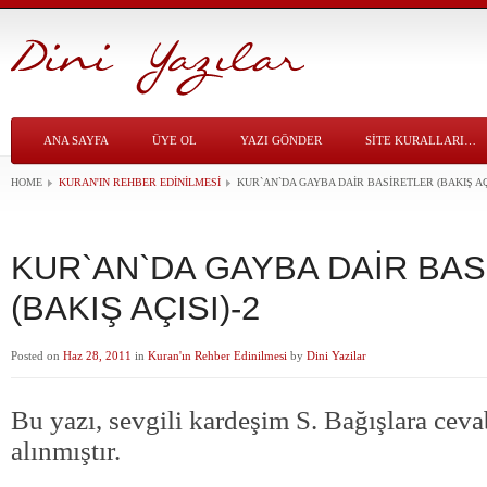
ANA SAYFA
ÜYE OL
YAZI GÖNDER
SITE KURALLARI…
HOME
KURAN'IN REHBER EDINILMESI
KUR`AN`DA GAYBA DAİR BASİRETLER (BAKIŞ AÇI
KUR`AN`DA GAYBA DAİR BA
(BAKIŞ AÇISI)-2
Posted on
Haz 28, 2011
in
Kuran'ın Rehber Edinilmesi
by
Dini Yazilar
Bu yazı, sevgili kardeşim S. Bağışlara cev
alınmıştır.