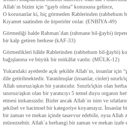
Allah`ın bizim için “gayb olma” konusuna gelince,
O korunanlar ki, hiç görmeden Rablerinden (rabbehum bil
Kıyamet saatinden de ürperirler onlar. (ENBİYA-49)
Görmediği halde Rahman`dan (rahmane bil-ğaybi) ürpere
bir kalp getiren herkese (kAF-33)
Görmedikleri hâlde Rablerinden (rabbehum bil-ğaybi) kor
bağışlanma ve büyük bir mükâfat vardır. (MÜLK-12)
Yukarıdaki ayetlerde açık şekilde Allah`ın, insanlar için
dile getirilmektedir. Yaratılmışlar (insanlar, cinler) sınırlı/
Allah sınırsız/aşkın bir yaratıcıdır. Sınırlı/içkin olan herha
sınırsız/aşkın olan bir yaratıcıyı 5 temel duyu organın her
etmesi imkansızdır. Bizler ancak Allah`ın isim ve sıfatların
şekilsel ve hacimsel bir kategoriye koyamayız. İnsanlar b
bir zaman ve mekan içinde tasavvur edebilir, oysa Alla
münezzehtir. Allah`a herhangi bir zaman ve mekan izafe 