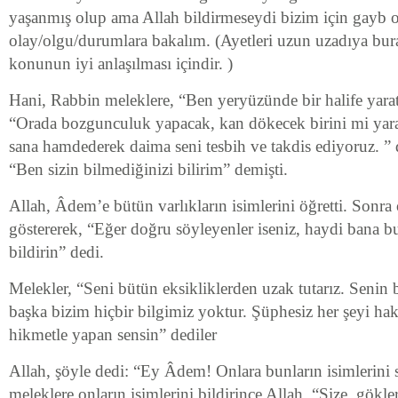
yaşanmış olup ama Allah bildirmeseydi bizim için gayb 
olay/olgu/durumlara bakalım. (Ayetleri uzun uzadıya bu
konunun iyi anlaşılması içindir. )
Hani, Rabbin meleklere, “Ben yeryüzünde bir halife yara
“Orada bozgunculuk yapacak, kan dökecek birini mi yara
sana hamdederek daima seni tesbih ve takdis ediyoruz. ” 
“Ben sizin bilmediğinizi bilirim” demişti.
Allah, Âdem’e bütün varlıkların isimlerini öğretti. Sonra 
göstererek, “Eğer doğru söyleyenler iseniz, haydi bana bu
bildirin” dedi.
Melekler, “Seni bütün eksikliklerden uzak tutarız. Senin b
başka bizim hiçbir bilgimiz yoktur. Şüphesiz her şeyi hakk
hikmetle yapan sensin” dediler
Allah, şöyle dedi: “Ey Âdem! Onlara bunların isimlerini
meleklere onların isimlerini bildirince Allah, “Size, gökle