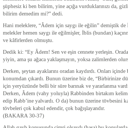
şüphesiz ki ben bilirim, yine açığa vurduklarınızı da, gizli
bilirim demedim mi?” dedi.
Hani meleklere, “Âdem için saygı ile eğilin” demiştik de 
melekler hemen saygı ile eğilmişler, İblis (bundan) kaçı
ve kâfirlerden olmuştu.
Dedik ki: “Ey Âdem! Sen ve eşin cennete yerleşin. Orada 
yiyin, ama şu ağaca yaklaşmayın, yoksa zalimlerden olur
Derken, şeytan ayaklarını oradan kaydırdı. Onları içinde
konumdan çıkardı. Bunun üzerine biz de, “Birbirinize dü
için yeryüzünde belli bir süre barınak ve yararlanma vard
Derken, Âdem (vahy yoluyla) Rabbinden birtakım kelimel
edip Rabb’ine yalvardı. O da) bunun üzerine tövbesini ka
tövbeleri çok kabul edendir, çok bağışlayandır.
(BAKARA 30-37)
Allah gayb konusunda cimri olsaydı (haşa) bu konularda