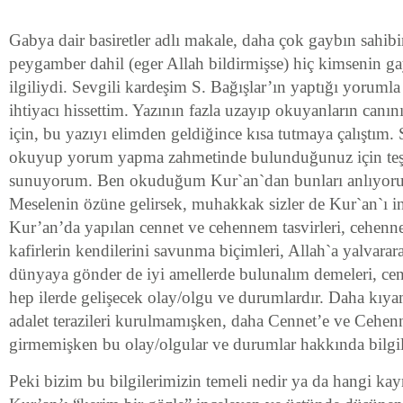
Gabya dair basiretler adlı makale, daha çok gaybın sahib
peygamber dahil (eger Allah bildirmişse) hiç kimsenin ga
ilgiliydi. Sevgili kardeşim S. Bağışlar’ın yaptığı yorumla 
ihtiyacı hissettim. Yazının fazla uzayıp okuyanların canı
için, bu yazıyı elimden geldiğince kısa tutmaya çalıştım.
okuyup yorum yapma zahmetinde bulunduğunuz için teş
sunuyorum. Ben okuduğum Kur`an`dan bunları anlıyor
Meselenin özüne gelirsek, muhakkak sizler de Kur`an`ı in
Kur’an’da yapılan cennet ve cehennem tasvirleri, cehen
kafirlerin kendilerini savunma biçimleri, Allah`a yalvarara
dünyaya gönder de iyi amellerde bulunalım demeleri, ce
hep ilerde gelişecek olay/olgu ve durumlardır. Daha kıy
adalet terazileri kurulmamışken, daha Cennet’e ve Cehenn
girmemişken bu olay/olgular ve durumlar hakkında bilgil
Peki bizim bu bilgilerimizin temeli nedir ya da hangi kay