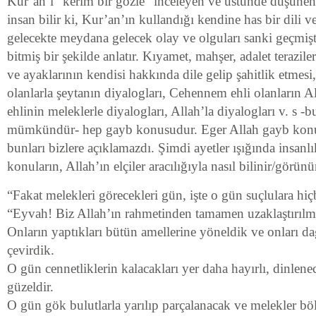
Kur’an’ı “kerim bir gözle” inceleyen ve üstünde düşünen
insan bilir ki, Kur’an’ın kullandığı kendine has bir dili 
gelecekte meydana gelecek olay ve olguları sanki geçmi
bitmiş bir şekilde anlatır. Kıyamet, mahşer, adalet terazile
ve ayaklarının kendisi hakkında dile gelip şahitlik etmes
olanlarla şeytanın diyalogları, Cehennem ehli olanların Al
ehlinin meleklerle diyalogları, Allah’la diyalogları v. s -
mümkündür- hep gayb konusudur. Eger Allah gayb konu
bunları bizlere açıklamazdı. Şimdi ayetler ışığında insanl
konuların, Allah’ın elçiler aracılığıyla nasıl bilinir/görünü
“Fakat melekleri görecekleri gün, işte o gün suçlulara hi
“Eyvah! Biz Allah’ın rahmetinden tamamen uzaklaştırılmı
Onların yaptıkları bütün amellerine yöneldik ve onları da
çevirdik.
O gün cennetliklerin kalacakları yer daha hayırlı, dinlene
güzeldir.
O gün gök bulutlarla yarılıp parçalanacak ve melekler böl