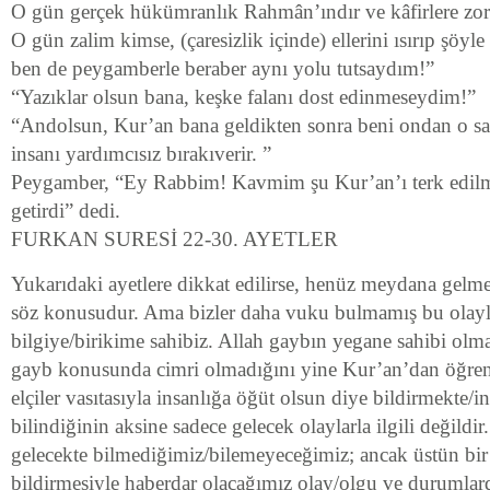
O gün gerçek hükümranlık Rahmân’ındır ve kâfirlere zorl
O gün zalim kimse, (çaresizlik içinde) ellerini ısırıp şöyl
ben de peygamberle beraber aynı yolu tutsaydım!”
“Yazıklar olsun bana, keşke falanı dost edinmeseydim!”
“Andolsun, Kur’an bana geldikten sonra beni ondan o sap
insanı yardımcısız bırakıverir. ”
Peygamber, “Ey Rabbim! Kavmim şu Kur’an’ı terk edilmi
getirdi” dedi.
FURKAN SURESİ 22-30. AYETLER
Yukarıdaki ayetlere dikkat edilirse, henüz meydana gelme
söz konusudur. Ama bizler daha vuku bulmamış bu olayl
bilgiye/birikime sahibiz. Allah gaybın yegane sahibi ol
gayb konusunda cimri olmadığını yine Kur’an’dan öğren
elçiler vasıtasıyla insanlığa öğüt olsun diye bildirmekte/
bilindiğinin aksine sadece gelecek olaylarla ilgili değildi
gelecekte bilmediğimiz/bilemeyeceğimiz; ancak üstün bir 
bildirmesiyle haberdar olacağımız olay/olgu ve durumlar