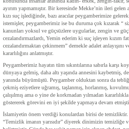
konusunda insanlar arasında kadın- erkek, zengin-fakir, s
ayırım yapmamıştır. Bir keresinde Mekke’nin ileri gelen ai
kızı suç işlediğinde, bazı aracılar peygamberimize gelere
istemişler, peygamberimiz ise bu duruma çok kızarak “ si
kanunları yoksul ve güçsüzlere uygularlar, zengin ve güçl
cezalandırmazlardı, Yemin ederim ki suç işleyen kızım fa
cezalandırmaktan çekinmem” demekle adalet anlayışını v
kararlılığını anlatmıştır.
Peygamberimiz hayatın tüm sıkıntılarına sabırla karşı ko
dünyaya gelmiş, daha altı yaşında annesini kaybetmiş, d
yanında büyümüştü. Peygamber olduktan sonra da tebliğ s
çekmiş eziyetlere uğramış, taşlanmış, horlanmış, kovulm
çalışılmış ama o yine de korkmadan yılmadan kararlılıkla 
göstererek görevini en iyi şekilde yapmaya devam etmişti
İslamiyetin önem verdiği konulardan birisi de temizlikti
“Temizlik imanın yarısıdır” diyerek dinimizin temizliğe 