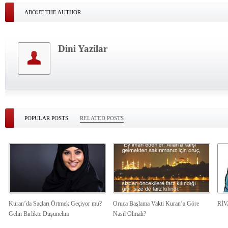
ABOUT THE AUTHOR
Dini Yazilar
POPULAR POSTS
RELATED POSTS
Kuran’da Saçları Örtmek Geçiyor mu?
Oruca Başlama Vakti Kuran’a Göre
Rİ
Gelin Birlikte Düşünelim
Nasıl Olmalı?