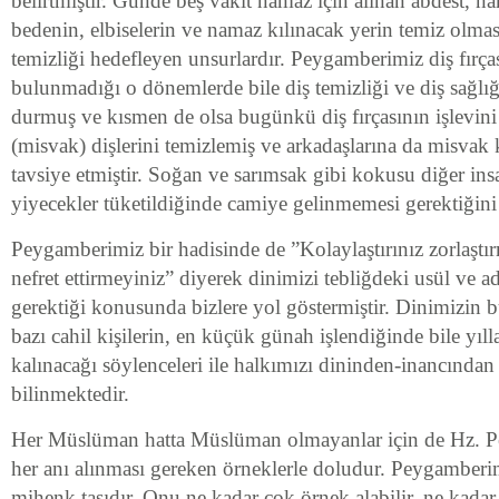
belirtmiştir. Günde beş vakit namaz için alınan abdest, n
bedenin, elbiselerin ve namaz kılınacak yerin temiz olması
temizliği hedefleyen unsurlardır. Peygamberimiz diş fırç
bulunmadığı o dönemlerde bile diş temizliği ve diş sağlı
durmuş ve kısmen de olsa bugünkü diş fırçasının işlevini
(misvak) dişlerini temizlemiş ve arkadaşlarına da misvak 
tavsiye etmiştir. Soğan ve sarımsak gibi kokusu diğer insa
yiyecekler tüketildiğinde camiye gelinmemesi gerektiğini b
Peygamberimiz bir hadisinde de ”Kolaylaştırınız zorlaştı
nefret ettirmeyiniz” diyerek dinimizi tebliğdeki usül ve a
gerektiği konusunda bizlere yol göstermiştir. Dinimizin 
bazı cahil kişilerin, en küçük günah işlendiğinde bile yı
kalınacağı söylenceleri ile halkımızı dininden-inancından 
bilinmektedir.
Her Müslüman hatta Müslüman olmayanlar için de Hz. P
her anı alınması gereken örneklerle doludur. Peygamberim
mihenk taşıdır. Onu ne kadar çok örnek alabilir, ne kadar 