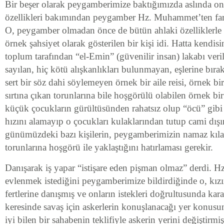
Bir beşer olarak peygamberimize baktığımızda aslında on
özellikleri bakımından peygamber Hz. Muhammet’ten far
O, peygamber olmadan önce de bütün ahlaki özelliklerle
örnek şahsiyet olarak gösterilen bir kişi idi. Hatta kendi
toplum tarafından “el-Emin” (güvenilir insan) lakabı veri
sayılan, hiç kötü alışkanlıkları bulunmayan, eşlerine bır
sert bir söz dahi söylemeyen örnek bir aile reisi, örnek b
sırtına çıkan torunlarına bile hoşgörülü olabilen örnek bi
küçük çocukların gürültüsünden rahatsız olup “öcü” gibi
hızını alamayıp o çocukları kulaklarından tutup cami dışı
günümüzdeki bazı kişilerin, peygamberimizin namaz kılar
torunlarına hoşgörü ile yaklaştığını hatırlaması gerekir.
Danışarak iş yapar “istişare eden pişman olmaz” derdi. Hz.
evlenmek istediğini peygamberimize bildirdiğinde o, kızın
fertlerine danışmış ve onların istekleri doğrultusunda kara
keresinde savaş için askerlerin konuşlanacağı yer konusu
iyi bilen bir sahabenin teklifiyle askerin yerini değiştirmiş