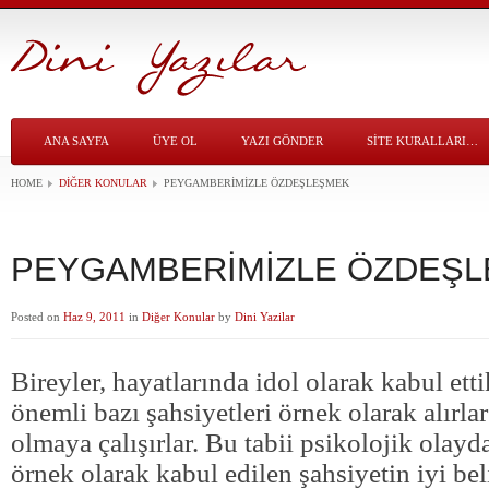
ANA SAYFA
ÜYE OL
YAZI GÖNDER
SITE KURALLARI…
HOME
DIĞER KONULAR
PEYGAMBERİMİZLE ÖZDEŞLEŞMEK
PEYGAMBERİMİZLE ÖZDEŞ
Posted on
Haz 9, 2011
in
Diğer Konular
by
Dini Yazilar
Bireyler, hayatlarında idol olarak kabul etti
önemli bazı şahsiyetleri örnek olarak alırlar
olmaya çalışırlar. Bu tabii psikolojik olay
örnek olarak kabul edilen şahsiyetin iyi bel