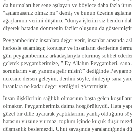
da hurmaları her sene aşılayan ve böylece daha fazla ürün 
“aşılamasanız olmaz mı” demiş ve bunun üzerine aşılam
ağaçlarının verimi düşünce “dünya işlerini siz benden daha
diyerek hatadan dönmenin fazilet oluşunu da göstermiştir
Peygamberimiz insanlara değer verir, insanlar arasında a
herkesle selamlaşır, konuşur ve insanların dertlerine derm
gün peygamberimiz arkadaşlarıyla oturmuş sohbet ederler
gelerek peygamberimize, ” Ey Allahın Peygamberi, sana 
sorunlarım var, yanıma gelir misin?” dediğinde Peygamb
neresine dersen geleyim, derdini söyle, dinleyip sana ya
insanlara ne kadar değer verdiğini göstermiştir.
İnsan ilişkilerinin sağlıklı olmasının başta gelen koşullar
olmaktır. Peygamberimiz daima hoşgörülüydü. Hata yapan
güzel bir dille uyararak yaptıklarının yanlış olduğunu sö
hatasını yüzüne vurmaz, toplum içinde küçük düşürmezdi
düşmanlık beslemezdi. Uhut savaşında yaralandığında d