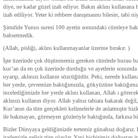
diye, ne kadar güzel izah ediyor. Bakın aklını kullanana 
izah ediliyor. Yeter ki rehbere danışmasını bilesin, tabi n
Şimdide Yunus suresi 100 ayetin sonundaki cümleye ba
bahsetmedik.
(Allah, pisliği, aklını kullanmayanlar üzerine bırakır. )
İşte üzerinde çok düşünmemiz gereken cümlede burası b
kur’an da en çok üzerinde durduğu ve ayetlerin sonunda 
uyarıp, aklınızı kullanın sözcüğüdür. Peki, nerede kullanab
her yerde, çevremize baktığımızda, gökyüzüne baktığımız
incelediğimizde her yerde aklını kullanan, Allah ı görec
aklınızı kullanın diyor. Allah yalnız tabiata bakarak deği
Kur’anın da tüm gerçekleri kelimelerle de anlatmıştır biz
ile bakmayan, görmeyen gözleriyle baktığında, farkına bi
Bizler Dünyaya geldiğimizde tertemiz günahsız doğarız.
irademizle gelişir tüm olaylar. Yani hiçbirimiz doğuştan i