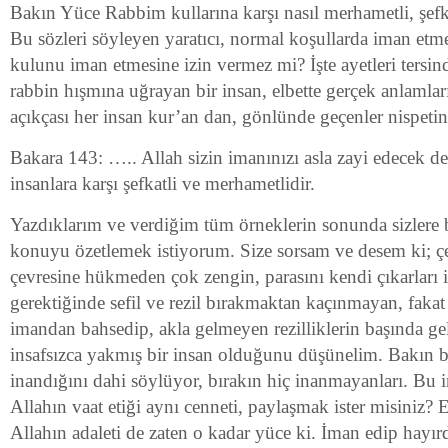
Bakın Yüce Rabbim kullarına karşı nasıl merhametli, şef
Bu sözleri söyleyen yaratıcı, normal koşullarda iman etme
kulunu iman etmesine izin vermez mi? İşte ayetleri tersi
rabbin hışmına uğrayan bir insan, elbette gerçek anlamla
açıkçası her insan kur’an dan, gönlünde geçenler nispetin
Bakara 143: ….. Allah sizin imanınızı asla zayi edecek değ
insanlara karşı şefkatli ve merhametlidir.
Yazdıklarım ve verdiğim tüm örneklerin sonunda sizlere b
konuyu özetlemek istiyorum. Size sorsam ve desem ki; çev
çevresine hükmeden çok zengin, parasını kendi çıkarları iç
gerektiğinde sefil ve rezil bırakmaktan kaçınmayan, fakat
imandan bahsedip, akla gelmeyen rezilliklerin başında gel
insafsızca yakmış bir insan olduğunu düşünelim. Bakın b
inandığını dahi söylüyor, bırakın hiç inanmayanları. Bu i
Allahın vaat etiği aynı cenneti, paylaşmak ister misiniz? E
Allahın adaleti de zaten o kadar yüce ki. İman edip hayırd