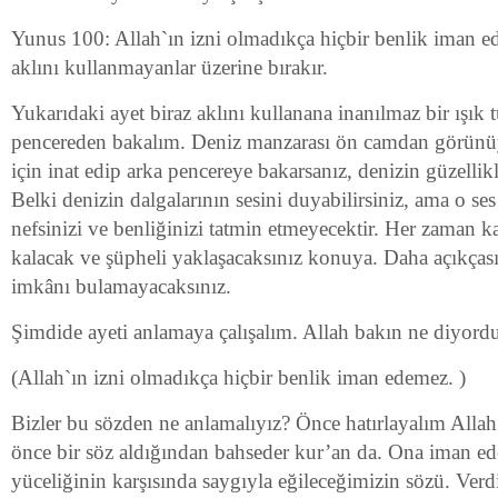
Yunus 100: Allah`ın izni olmadıkça hiçbir benlik iman ed
aklını kullanmayanlar üzerine bırakır.
Yukarıdaki ayet biraz aklını kullanana inanılmaz bir ışık 
pencereden bakalım. Deniz manzarası ön camdan görünüy
için inat edip arka pencereye bakarsanız, denizin güzellikl
Belki denizin dalgalarının sesini duyabilirsiniz, ama o ses 
nefsinizi ve benliğinizi tatmin etmeyecektir. Her zaman ka
kalacak ve şüpheli yaklaşacaksınız konuya. Daha açıkçası
imkânı bulamayacaksınız.
Şimdide ayeti anlamaya çalışalım. Allah bakın ne diyord
(Allah`ın izni olmadıkça hiçbir benlik iman edemez. )
Bizler bu sözden ne anlamalıyız? Önce hatırlayalım Allah
önce bir söz aldığından bahseder kur’an da. Ona iman e
yüceliğinin karşısında saygıyla eğileceğimizin sözü. Ver