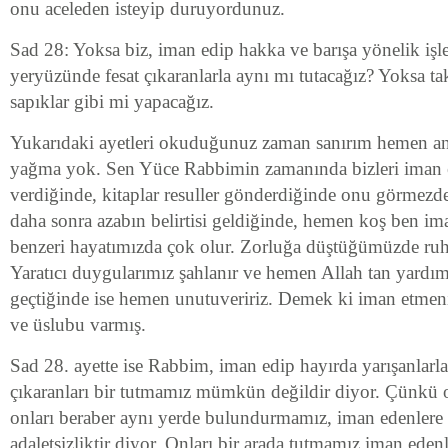
onu aceleden isteyip duruyordunuz.
Sad 28: Yoksa biz, iman edip hakka ve barışa yönelik işle
yeryüzünde fesat çıkaranlarla aynı mı tutacağız? Yoksa tak
sapıklar gibi mi yapacağız.
Yukarıdaki ayetleri okuduğunuz zaman sanırım hemen anl
yağma yok. Sen Yüce Rabbimin zamanında bizleri iman e
verdiğinde, kitaplar resuller gönderdiğinde onu görmezd
daha sonra azabın belirtisi geldiğinde, hemen koş ben im
benzeri hayatımızda çok olur. Zorluğa düştüğümüzde ru
Yaratıcı duygularımız şahlanır ve hemen Allah tan yardım 
geçtiğinde ise hemen unutuveririz. Demek ki iman etmen
ve üslubu varmış.
Sad 28. ayette ise Rabbim, iman edip hayırda yarışanlarl
çıkaranları bir tutmamız mümkün değildir diyor. Çünkü o
onları beraber aynı yerde bulundurmamız, iman edenlere d
adaletsizliktir diyor. Onları bir arada tutmamız iman edenl