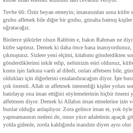
Tevbe 66: Özür beyan etmeyin; imanınızdan sona küfre sa
grubu affetsek bile diğer bir grubu, günaha batmış kişiler
uğratacağız.
Binlerce şükürler olsun Rabbim e, bakın Rahman ne diy
küfre saptınız. Demek ki daha önce bana inanıyordunuz, 
çıkmıştınız. Sizlere yeni elçimi, kitabımı gönderdikten so
gönderdiklerimi inkâr edip, nefsinizin esiri oldunuz, küfre
kısmı işin farkına vardı af diledi, onları affetsem bile, gü
oldukları için diğerlerini cezalandıracağım diyor. İşte bur
çok önemli. Allah ın affetmek istemediği kişiler yolun so
hatırlayıp ona iman ettiğini söylemelerinin hiçbir önemi y
affetmem diyor. Demek ki Allahın iman etmelerine izin v
bunlar olduğu anlaşılıyor. Zora gelince iman et, yok öy
yapmamasının nedeni de, onun yüce adaletinin apaçık gö
yolda gidenle, zorda kaldığında inandım diyen aynı olu