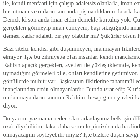
ile, kendi menfaati için çalışıp adaletsiz olanlarla, iman et
bir tutmam ve onların son anda pişmanlıklarını da asla k
Demek ki son anda iman ettim demekle kurtuluş yok. 
gerçekleri görmeyip iman etmeyeni, başı sıkıştığında im
demesi kadar adaletli bir şey olabilir mi? Şükürler olsun
Bazı siteler kendisi gibi düşünmeyen, inanmayan fikirler
etmiyor. İşte bu zihniyette olan insanlar, kendi inançları
Rabbin apaçık gerçekleri, ayetleri ile yüzleştiklerinde, ke
uymadığını görmeleri bile, onları kendilerine getirmiyor
gönüllerde mühür var. Başkasının fikirlerine tahammül e
inançlarından emin olmayanlardır. Bunda ısrar edip Kur’a
nurlanmayanların sonunu Rabbim, hesap günü yüzleri ka
diyor.
Bu yazımı yazmama neden olan arkadaşımız belki şimdil
uzak diyebilirim, fakat daha sonra hepimizden da ha dind
olmayacağını söyleyebilir miyiz? İşte bizlere düşen saygı 