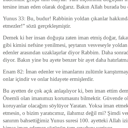
tersine iman eden olarak doğarız. Bakın Allah burada bu
Yunus 33: Bu, budur! Rabbinin yoldan çıkanlar hakkınd
etmezler!” sözü gerçekleşmiştir.
Demek ki her insan doğuşta zaten iman etmiş doğar, fakat
gibi kimisi nefsine yenilmesi, şeytanın vesveseyle yoldan
edenler arasından uzaklaşırlar diyor Rabbim. Daha sonrad
diyor. Bakın yine bu ayete benzer bir ayet daha hatırlatm
Enam 82: İman edenler ve imanlarını zulümle karıştırmaya
onlar içindir ve onlar hidayete ermişlerdir.
Bu ayetten de çok açık anlaşılıyor ki, ben iman ettim dem
Önemli olan imanımızı korumasını bilmektir. Güvende ol
koruyanlar olacağını söylüyor Yaratan. Yoksa iman etmek
etmesin, o bizim yaratıcımız, ilahımız değil mi? Şimdi v
sanırım bahsettiğimiz Yunus suresi 100. ayetteki Allah iz
kimse iman edemez sözünün tam cevabını veriyor.