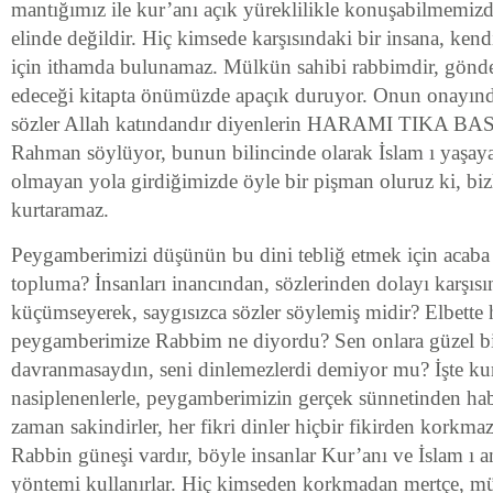
mantığımız ile kur’anı açık yüreklilikle konuşabilmemizd
elinde değildir. Hiç kimsede karşısındaki bir insana, ken
için ithamda bulunamaz. Mülkün sahibi rabbimdir, gönde
edeceği kitapta önümüzde apaçık duruyor. Onun onayın
sözler Allah katındandır diyenlerin HARAMI TIKA 
Rahman söylüyor, bunun bilincinde olarak İslam ı yaşay
olmayan yola girdiğimizde öyle bir pişman oluruz ki, bizl
kurtaramaz.
Peygamberimizi düşünün bu dini tebliğ etmek için acaba 
topluma? İnsanları inancından, sözlerinden dolayı karşıs
küçümseyerek, saygısızca sözler söylemiş midir? Elbette h
peygamberimize Rabbim ne diyordu? Sen onlara güzel bi
davranmasaydın, seni dinlemezlerdi demiyor mu? İşte ku
nasiplenenlerle, peygamberimizin gerçek sünnetinden habe
zaman sakindirler, her fikri dinler hiçbir fikirden korkma
Rabbin güneşi vardır, böyle insanlar Kur’anı ve İslam ı a
yöntemi kullanırlar. Hiç kimseden korkmadan mertçe, mü