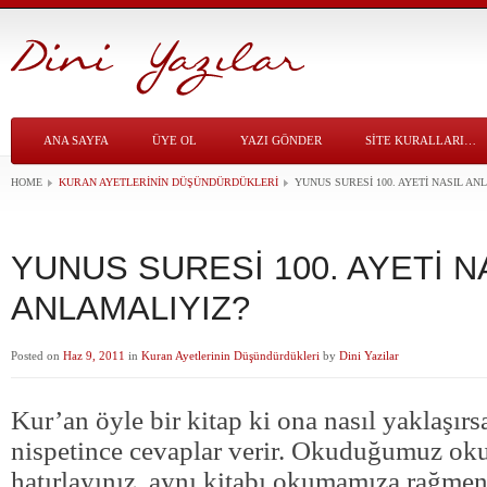
ANA SAYFA
ÜYE OL
YAZI GÖNDER
SITE KURALLARI…
HOME
KURAN AYETLERININ DÜŞÜNDÜRDÜKLERI
YUNUS SURESİ 100. AYETİ NASIL AN
YUNUS SURESİ 100. AYETİ N
ANLAMALIYIZ?
Posted on
Haz 9, 2011
in
Kuran Ayetlerinin Düşündürdükleri
by
Dini Yazilar
Kur’an öyle bir kitap ki ona nasıl yaklaşırs
nispetince cevaplar verir. Okuduğumuz ok
hatırlayınız, aynı kitabı okumamıza rağmen