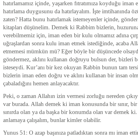
hatırlamamız içinde, yaşarken fıtratımıza koyduğu iman e
hatırlama duygusunu da hatırlayalım. İşte imtihanında 
zaten? Hatta bunu hatırlamak istemeyenler içinde, gönde
kitapları düşünelim. Demek ki Rabbim bizlerin, huzuruna
verebilmemiz için, iman eden bir kulu olmamız adına çır
uğraşlardan sonra kulu iman etmek istediğinde, acaba Al
etmemesi mümkün mü? Eğer böyle bir düşüncede olsaydı, 
göndermez, aklını kullanan doğruyu bulsun der, bizleri b
isteseydi. Kur’anı bir kez okuyan Rabbin bunun tam tersi
bizlerin iman eden doğru ve aklını kullanan bir insan olm
çabaladığını hemen anlayacaktır.
Peki, o zaman Allahın izin vermesi zorluğu nereden çıkı
var burada. Allah demek ki iman konusunda bir sınır, bir
sınırda olan ya da başka bir konumda olan var demek ki
anlamaya çalışalım, bunlar kimler olabilir.
Yunus 51: O azap başınıza patladıktan sonra mı iman ett