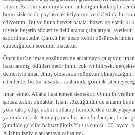
istiyor, Rabbin yardımıyla onu anladığım kadarıyla kendis
bunu sizlerle de paylaşmak istiyorum ve sizleri de bu 
ediyorum. Bu ve buna benzer hatalar bazen ne yazık ki köt
niyetle beşerin sözlerine delil arama çabalarıyla, ayetlerin
saptırılmaktadır. Çünkü her insan kendi düşüncelerinden 
etmediğinden sorumlu olacaktır.
Önce kur`an iman sözünden ne anlatmaya çalışıyor, iman 
hazırlanmış, ödülleri nedir bunu çok iyi bilirsek, gerçekt
demesiyle iman etmiş olmasının mümkün olmayacağını, 
edenlerde, bu tür insanları aralarında görmek istemeyeceği
İman etmek Allaha itaat etmek demektir. Onun buyruğuna 
şartsız teslim olmaktır. İslam sözcüğünün de anlamı budu
yolu takip edip, aklını kullanıp hurafelerden uzak yaşayan
yanından eksik etmeyip, ona her anında danışan, insan gi
Şimdide gelelim bahsettiğimiz Yunus suresi 100. ayete, 
Allahın izniyle anlamaya çalışalım.