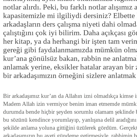
notlar alırdı. Peki, bu farklı notlar alışımız
kapasitemizle mi ilgiliydi dersiniz? Elbette
arkadaşların ders çalışma niyeti dahi olmad
çalıştığını çok iyi bilirim. Daha açıkçası g
her kitap, ya da herhangi bir işten tam ver
gereği gibi faydalanmamızda mümkün olmay
kur’ana gönülsüz bakan, rabbin ne anlatmak
anlamak yerine, eksikler hatalar arayan bir
bir arkadaşımızın örneğini sizlere anlatmak
Bir arkadaşımız kur’an da Allahın izni olmadıkça kimse 
Madem Allah izin vermiyor benim iman etmemde mümk
durumda bende hiçbir şeyden sorumlu olamam şeklinde b
bu sözünü kendince yorumlayıp, yanlışına delil aradığını
şekilde anlama yoluna gittiğini üzülerek gördüm. Gerçe
arkadaşımızın bu ayeti gündeme getirmesiyle, rabbimin 