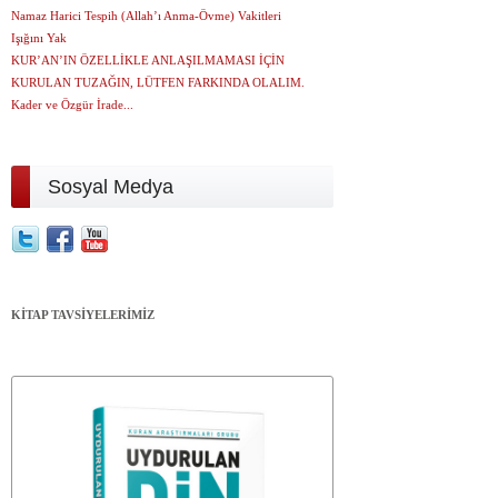
Namaz Harici Tespih (Allah’ı Anma-Övme) Vakitleri
Işığını Yak
KUR’AN’IN ÖZELLİKLE ANLAŞILMAMASI İÇİN
KURULAN TUZAĞIN, LÜTFEN FARKINDA OLALIM.
Kader ve Özgür İrade...
Sosyal Medya
KİTAP TAVSİYELERİMİZ