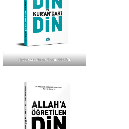
Uydurulan Din ve Kur'an'daki Din