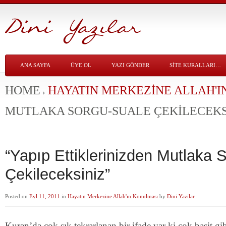
ANA SAYFA
ÜYE OL
YAZI GÖNDER
SITE KURALLARI…
HOME
HAYATIN MERKEZINE ALLAH'I
MUTLAKA SORGU-SUALE ÇEKILECEKS
“Yapıp Ettiklerinizden Mutlaka 
Çekileceksiniz”
Posted on
Eyl 11, 2011
in
Hayatın Merkezine Allah'ın Konulması
by
Dini Yazilar
Kuran’da çok sık tekrarlanan bir ifade var ki çok basit gi