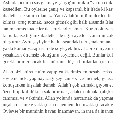
Aslında benim esas gelmeye çalıştığım nokta “yapıp ettikle
kastedilen. Bu öylesine geniş ve kapsamlı bir ifade ki kast
ibadetler ile sınırlı olamaz. Yani Allah’ın müminlerden be
kılmaz, oruç tutmak, hacca gitmek gibi halk arasında İslam
tanımlanmış ibadetler ile sınırlandırılamaz. Kuran okuyanl
ki bu bahsettiğimiz ibadetler ile ilgili ayetler Kuran’ın
oluşturur. Aynı şeyi yine halk arasındaki tartışmaların an
ya da kumar yasağı için de söyleyebiliriz. Tabi ki niyetim
yasakların önemsiz olduğunu söylemek değil. Bunlar ku
gerekleridirler ancak bir mümine düşen bunlardan çok dah
Allah bizi ahirette tüm yapıp ettiklerimizden hesaba çeke
söylememek, yapmayacağı şey için söz vermemek, gelecekt
konuşurken inşallah demek, Allah’ı çok anmak, gıybet et
özendirip kötülükten sakındırmak, adaletli olmak, çalışk
canımızı ve vaktimizi Allah yolunda harcamak da yapmam
inşallah cennete yaklaştırıp cehennemden uzaklaştıracak ey
Öyleyse bir müminin hayatı inanmayan, inansa da inanc