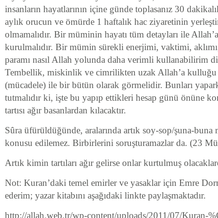
insanların hayatlarının içine günde toplasanız 30 dakikalı
aylık orucun ve ömürde 1 haftalık hac ziyaretinin yerleştir
olmamalıdır. Bir müminin hayatı tüm detayları ile Allah’
kurulmalıdır. Bir mümin sürekli enerjimi, vaktimi, aklımı,
paramı nasıl Allah yolunda daha verimli kullanabilirim d
Tembellik, miskinlik ve cimrilikten uzak Allah’a kulluğ
(mücadele) ile bir bütün olarak görmelidir. Bunları yapar
tutmalıdır ki, işte bu yapıp ettikleri hesap günü önüne k
tartısı ağır basanlardan kılacaktır.
Sûra üfürüldüğünde, aralarında artık soy-sop/şuna-buna
konusu edilemez. Birbirlerini soruşturamazlar da. (23 
Artık kimin tartıları ağır gelirse onlar kurtulmuş olacak
Not: Kuran’daki temel emirler ve yasaklar için Emre Dorm
ederim; yazar kitabını aşağıdaki linkte paylaşmaktadır.
http://allah.web.tr/wp-content/uploads/2011/07/Kuran