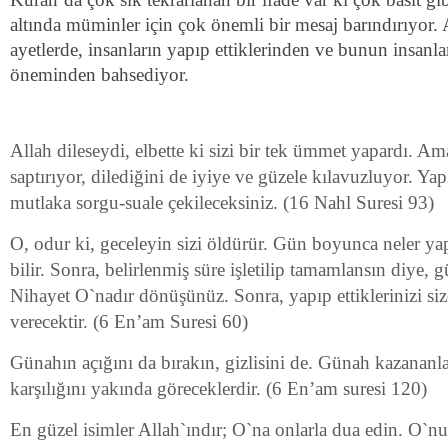
altında müminler için çok önemli bir mesaj barındırıyor. A
ayetlerde, insanların yapıp ettiklerinden ve bunun insanları
öneminden bahsediyor.
Allah dileseydi, elbette ki sizi bir tek ümmet yapardı. Am
saptırıyor, dilediğini de iyiye ve güzele kılavuzluyor. Yap
mutlaka sorgu-suale çekileceksiniz. (16 Nahl Suresi 93)
O, odur ki, geceleyin sizi öldürür. Gün boyunca neler yap
bilir. Sonra, belirlenmiş süre işletilip tamamlansın diye, gün
Nihayet O`nadır dönüşünüz. Sonra, yapıp ettiklerinizi si
verecektir. (6 En’am Suresi 60)
Günahın açığını da bırakın, gizlisini de. Günah kazananlar
karşılığını yakında göreceklerdir. (6 En’am suresi 120)
En güzel isimler Allah`ındır; O`na onlarla dua edin. O`nun