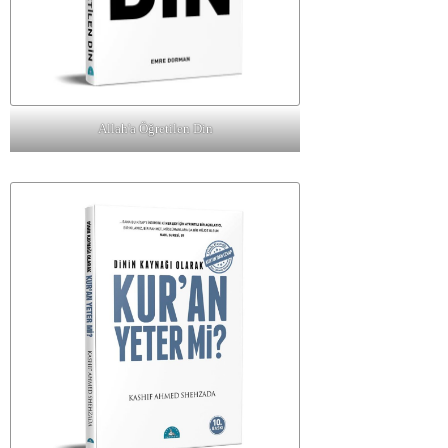
Allah'a Öğretilen Din