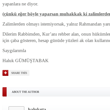
yapanlara ne diyor.
(
çünkü eğer böyle yaparsan muhakkak ki zalimlerden
Zalimlerden olmayı istemiyorsak, yalnız Rahmandan yar
Dilerim Rabbimden, Kur’anı rehber alan, onun hükümler
için çaba gösteren, hesap günüde yüzleri ak olan kulların
Saygılarımla
Haluk GÜMÜŞTABAK
SHARE THIS
ABOUT THE AUTHOR
halukgta