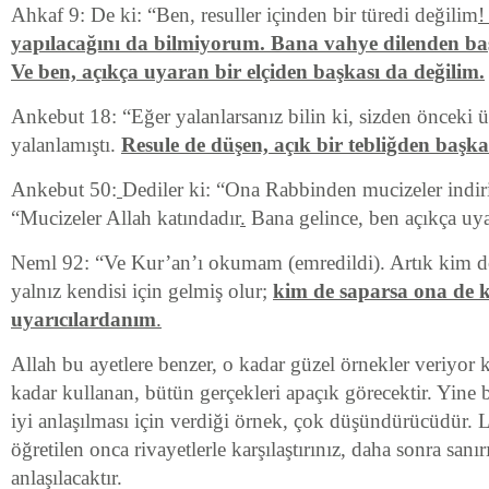
Ahkaf 9: De ki: “Ben, resuller içinden bir türedi değilim
yapılacağını da bilmiyorum. Bana vahye dilenden b
Ve ben, açıkça uyaran bir elçiden başkası da değilim
.
Ankebut 18: “Eğer yalanlarsanız bilin ki, sizden önceki 
yalanlamıştı.
Resule de düşen, açık bir tebliğden başka 
Ankebut 50:
Dediler ki: “Ona Rabbinden mucizeler indiri
“Mucizeler Allah katındadır
.
Bana gelince, ben açıkça uya
Neml 92: “Ve Kur’an’ı okumam (emredildi). Artık kim do
yalnız kendisi için gelmiş olur;
kim de saparsa ona de k
uyarıcılardanım
.
Allah bu ayetlere benzer, o kadar güzel örnekler veriyor ki
kadar kullanan, bütün gerçekleri apaçık görecektir. Yine
iyi anlaşılması için verdiği örnek, çok düşündürücüdür. L
öğretilen onca rivayetlerle karşılaştırınız, daha sonra sanı
anlaşılacaktır.