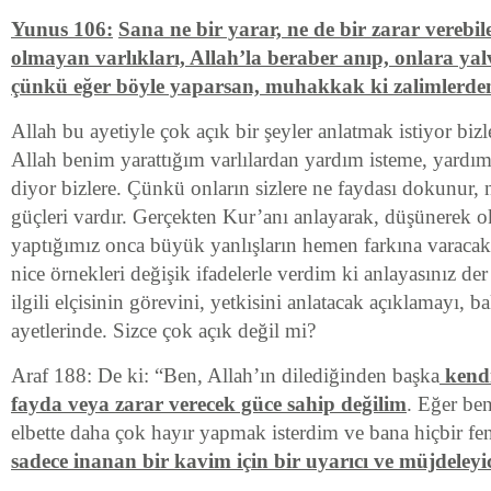
Yunus 106:
Sana ne bir yarar, ne de bir zarar vereb
olmayan varlıkları, Allah’la beraber anıp, onlara ya
çünkü eğer böyle yaparsan, muhakkak ki zalimlerde
Allah bu ayetiyle çok açık bir şeyler anlatmak istiyor bizl
Allah benim yarattığım varlılardan yardım isteme, yardım
diyor bizlere. Çünkü onların sizlere ne faydası dokunur, 
güçleri vardır. Gerçekten Kur’anı anlayarak, düşünerek o
yaptığımız onca büyük yanlışların hemen farkına varacakt
nice örnekleri değişik ifadelerle verdim ki anlayasınız der 
ilgili elçisinin görevini, yetkisini anlatacak açıklamayı, b
ayetlerinde. Sizce çok açık değil mi?
Araf 188: De ki: “Ben, Allah’ın dilediğinden başka
kendi
fayda veya zarar verecek güce sahip değilim
. Eğer be
elbette daha çok hayır yapmak isterdim ve bana hiçbir f
sadece inanan bir kavim için bir uyarıcı ve müjdeleyi