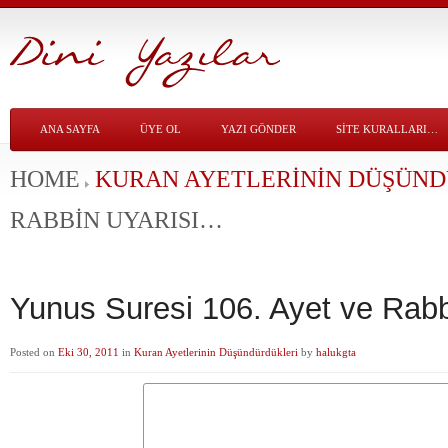
ANA SAYFA
ÜYE OL
YAZI GÖNDER
SITE KURALLARI…
HOME
KURAN AYETLERININ DÜŞÜN
RABBIN UYARISI…
Yunus Suresi 106. Ayet ve Rab
Posted on
Eki 30, 2011
in
Kuran Ayetlerinin Düşündürdükleri
by
halukgta