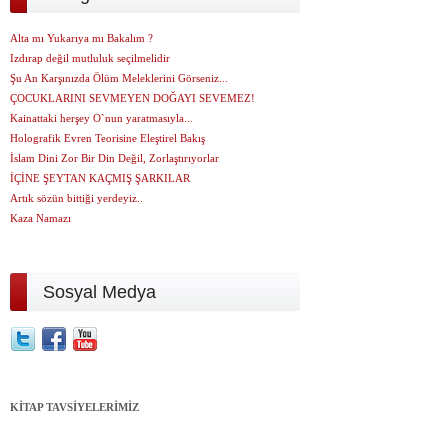
Alta mı Yukarıya mı Bakalım ?
Izdırap değil mutluluk seçilmelidir
Şu An Karşınızda Ölüm Meleklerini Görseniz...
ÇOCUKLARINI SEVMEYEN DOĞAYI SEVEMEZ!
Kainattaki herşey O`nun yaratmasıyla...
Holografik Evren Teorisine Eleştirel Bakış
İslam Dini Zor Bir Din Değil, Zorlaştırıyorlar
İÇİNE ŞEYTAN KAÇMIŞ ŞARKILAR
Artık sözün bittiği yerdeyiz..
Kaza Namazı
Sosyal Medya
KİTAP TAVSİYELERİMİZ