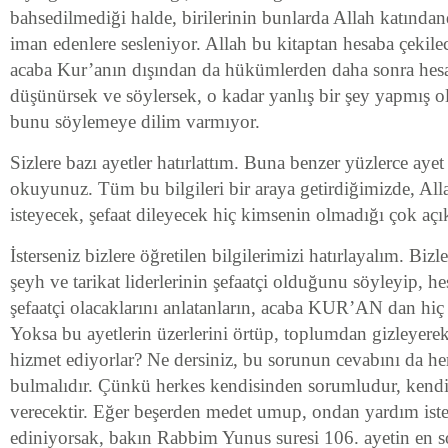
bahsedilmediği halde, birilerinin bunlarda Allah katındand
iman edenlere sesleniyor. Allah bu kitaptan hesaba çekile
acaba Kur’anın dışından da hükümlerden daha sonra hes
düşünürsek ve söylersek, o kadar yanlış bir şey yapmış 
bunu söylemeye dilim varmıyor.
Sizlere bazı ayetler hatırlattım. Buna benzer yüzlerce ayet 
okuyunuz. Tüm bu bilgileri bir araya getirdiğimizde, Al
isteyecek, şefaat dileyecek hiç kimsenin olmadığı çok açık
İsterseniz bizlere öğretilen bilgilerimizi hatırlayalım. Bizl
şeyh ve tarikat liderlerinin şefaatçi olduğunu söyleyip, h
şefaatçi olacaklarını anlatanların, acaba KUR’AN dan hiç
Yoksa bu ayetlerin üzerlerini örtüp, toplumdan gizleyerek
hizmet ediyorlar? Ne dersiniz, bu sorunun cevabını da he
bulmalıdır. Çünkü herkes kendisinden sorumludur, kendi
verecektir. Eğer beşerden medet umup, ondan yardım iste
ediniyorsak, bakın Rabbim Yunus suresi 106. ayetin en 