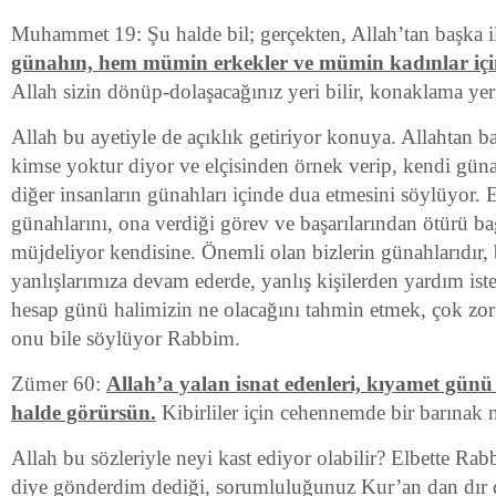
Muhammet 19: Şu halde bil; gerçekten, Allah’tan başka i
günahın, hem mümin erkekler ve mümin kadınlar için 
Allah sizin dönüp-dolaşacağınız yeri bilir, konaklama yeri
Allah bu ayetiyle de açıklık getiriyor konuya. Allahtan b
kimse yoktur diyor ve elçisinden örnek verip, kendi gün
diğer insanların günahları içinde dua etmesini söylüyor. E
günahlarını, ona verdiği görev ve başarılarından ötürü ba
müjdeliyor kendisine. Önemli olan bizlerin günahlarıdır, 
yanlışlarımıza devam ederde, yanlış kişilerden yardım ist
hesap günü halimizin ne olacağını tahmin etmek, çok zo
onu bile söylüyor Rabbim.
Zümer 60:
Allah’a yalan isnat edenleri, kıyamet günü
halde görürsün.
Kibirliler için cehennemde bir barınak 
Allah bu sözleriyle neyi kast ediyor olabilir? Elbette Rab
diye gönderdim dediği, sorumluluğunuz Kur’an dan dır de