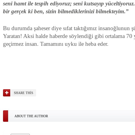
seni hamt ile tespih ediyoruz; seni kutsay
ı
p y
ü
celtiyoruz
bir ger
ç
ek ki ben, sizin bilmediklerinizi bilmekteyim.”
Bu durumda şaheser diye sıfat taktığımız insanoğlunun ş
Yaratan! Aksi halde haberde söylendiği gibi ortalama 70 
geçirmez insan. Tamamını uyku ile heba eder.
SHARE THIS
ABOUT THE AUTHOR