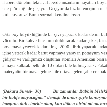
Habere dönelim tekrar. Haberde insanların hayatları bo
enerji ürettiği de geçiyor. Geçiyor da biz bu enerjinin ne 
kullanıyoruz? Bunu sormalı kendine insan.
Orta boy büyüklüğünde bir çivi yapacak kadar demir b
vücudu. Bir kahve fincanını dolduracak kadar şeker, bir
boyamaya yetecek kadar kireç, 2000 kibrit yapacak kadar
içine yetecek kadar barut yapmaya yarayan potasyum vesa
gidiyor ve varlığımızı oluşturan atomları Amerikan bosras
almaya kalksak belki de 10 doları bile bulmayacak. Fakat
materyalin bir araya gelmesi ile ortaya gelen şahesere bak
(Bakara Suresi- 30) Bir zamanlar Rabbin Melekler
bir halife atayaca
ğı
m.” demi
ş
ti de onlar
şö
yle konu
ş
mu
bozgunculuk etmekte olan, kan d
ö
ken birini mi atayac