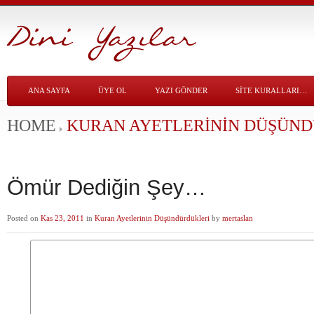
ANA SAYFA
ÜYE OL
YAZI GÖNDER
SITE KURALLARI…
HOME
KURAN AYETLERININ DÜŞÜN
Ömür Dediğin Şey…
Posted on
Kas 23, 2011
in
Kuran Ayetlerinin Düşündürdükleri
by
mertaslan