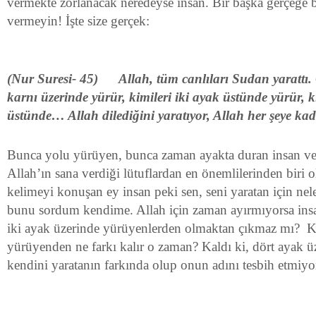
vermekte zorlanacak neredeyse insan. Bir başka gerçeğe
vermeyin! İşte size gerçek:
(Nur Suresi- 45) Allah, t
ü
m canl
ı
lar
ı
Sudan yaratt
ı
.
karn
ı
ü
zerinde y
ü
r
ü
r, kimileri iki ayak
ü
st
ü
nde y
ü
r
ü
r, 
ü
st
ü
nde… Allah diledi
ğ
ini yarat
ı
yor, Allah her
ş
eye kad
Bunca yolu yürüyen, bunca zaman ayakta duran insan ve
Allah’ın sana verdiği lütuflardan en önemlilerinden biri o
kelimeyi konuşan ey insan peki sen, seni yaratan için nel
bunu sordum kendime. Allah için zaman ayırmıyorsa insan
iki ayak üzerinde yürüyenlerden olmaktan çıkmaz mı? K
yürüyenden ne farkı kalır o zaman? Kaldı ki, dört ayak ü
kendini yaratanın farkında olup onun adını tesbih etmi