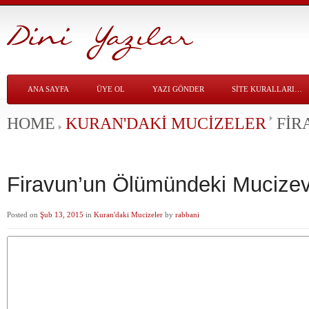
ANA SAYFA
ÜYE OL
YAZI GÖNDER
SITE KURALLARI…
HOME
KURAN'DAKI MUCIZELER
FIR
Firavun’un Ölümündeki Mucizev
Posted on
Şub 13, 2015
in
Kuran'daki Mucizeler
by
rabbani