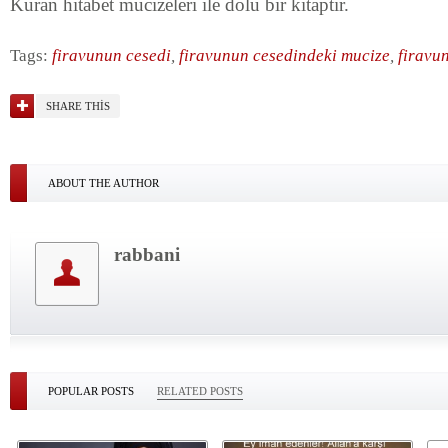
Kuran hitabet mucizeleri ile dolu bir kitaptır.
Tags:
firavunun cesedi
,
firavunun cesedindeki mucize
,
firavu
SHARE THIS
ABOUT THE AUTHOR
rabbani
POPULAR POSTS
RELATED POSTS