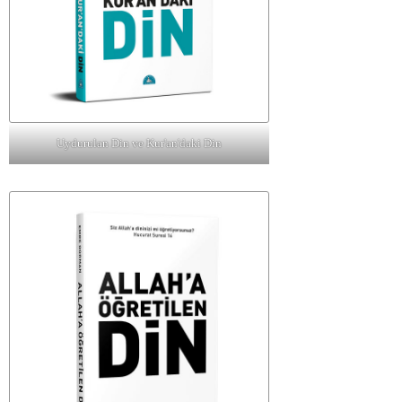
Uydurulan Din ve Kur'an'daki Din