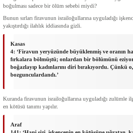
boğulması sadece bir ölüm sebebi miydi?
Bunun sırları firavunun israiloğullarına uyguladığı işke
yakıştırdığı ilahlık iddiasında gizli.
Kasas
4: ‘Firavun yeryüzünde büyüklenmiş ve oranın ha
fırkalara bölmüştü; onlardan bir bölümünü eziyor
boğazlayıp kadınlarını diri bırakıyordu. Çünkü o
bozgunculardandı.’
Kuranda firavunun israiloğullarına uyguladığı zulümle ilg
en kötüsü tanımı yapılır.
Araf
141: ‘Hani sizi, işkencenin en kötüsüne uğratan, k