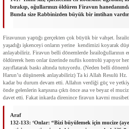
bırakıp, oğullarınızı öldüren Firavun hanedanınd
Bunda size Rabbinizden büyük bir imtihan vardır
Firavunun yaptığı gerçekten çok büyük bir vahşet. İsrai
yaşadığı işkenceyi onların yerine kendimizi koyarak düş
anlayabiliriz. Firavun belli dönemlerde İsrailoğullarının 
öldürerek hem onlar üzerinde nufüs kontrolü yapıyor hem
zayıflatarak baskı altında tutuyordu. (Neden belli dönem
Harun’u düşünerek anlayabiliriz) Ta ki Allah Resulü Hz
kadar bu durum devam etti. Allahın verdiği güç ve yetki
önde gelenlerin karşısına çıktı önce asa ve beyaz el mucize
davet etti. Fakat inkarda direnince firavun kavmi musibetl
Araf
132-133: ‘Onlar: “Bizi büyülemek için mucize (aye