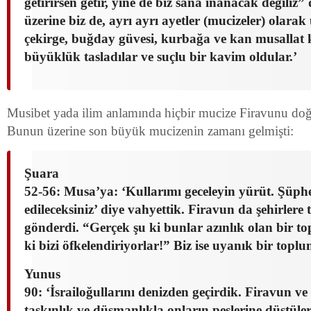
getirirsen getir, yine de biz sana inanacak değiliz”
üzerine biz de, ayrı ayrı ayetler (mucizeler) olarak 
çekirge, buğday güvesi, kurbağa ve kan musallat k
büyüklük tasladılar ve suçlu bir kavim oldular.’
Musibet yada ilim anlamında hiçbir mucize Firavunu doğ
Bunun üzerine son büyük mucizenin zamanı gelmişti:
Şuara
52-56: Musa’ya: ‘Kullarımı geceleyin yürüt. Şüphes
edileceksiniz’ diye vahyettik.
Firavun da şehirlere t
gönderdi.
“Gerçek şu ki bunlar azınlık olan bir to
ki bizi öfkelendiriyorlar!”
Biz ise uyanık bir toplu
Yunus
90: ‘İsrailoğullarını denizden geçirdik. Firavun ve 
taşkınlık ve düşmanlıkla onların peşlerine düştül