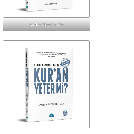
Allah'a Öğretilen Din