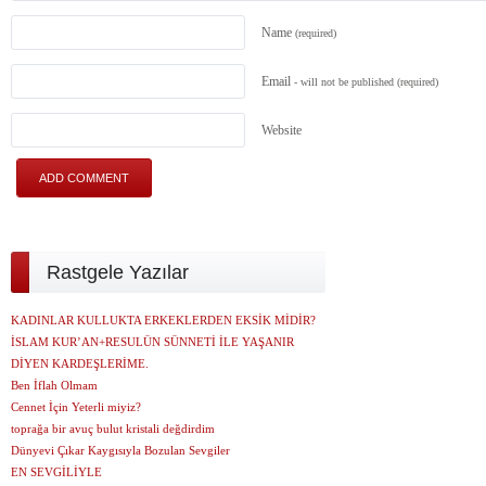
Name
(required)
Email
- will not be published
(required)
Website
Rastgele Yazılar
KADINLAR KULLUKTA ERKEKLERDEN EKSİK MİDİR?
İSLAM KUR’AN+RESULÜN SÜNNETİ İLE YAŞANIR
DİYEN KARDEŞLERİME.
Ben İflah Olmam
Cennet İçin Yeterli miyiz?
toprağa bir avuç bulut kristali değdirdim
Dünyevi Çıkar Kaygısıyla Bozulan Sevgiler
EN SEVGİLİYLE