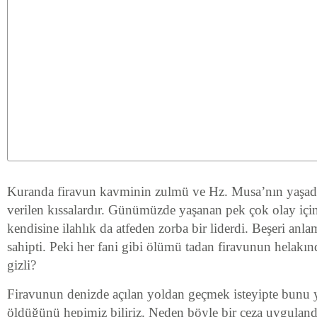
Kuranda firavun kavminin zulmü ve Hz. Musa’nın yaşadık
verilen kıssalardır. Günümüzde yaşanan pek çok olay için 
kendisine ilahlık da atfeden zorba bir liderdi. Beşeri an
sahipti. Peki her fani gibi ölümü tadan firavunun helakın
gizli?
Firavunun denizde açılan yoldan geçmek isteyipte bunu 
öldüğünü hepimiz biliriz. Neden böyle bir ceza uygulan