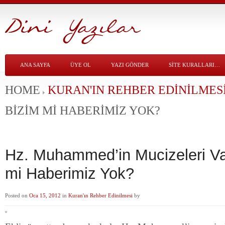
ANA SAYFA
ÜYE OL
YAZI GÖNDER
SITE KURALLARI…
HOME
KURAN'IN REHBER EDINILMES
BIZIM MI HABERIMIZ YOK?
Hz. Muhammed’in Mucizeleri Va
mi Haberimiz Yok?
Posted on
Oca 15, 2012
in
Kuran'ın Rehber Edinilmesi
by