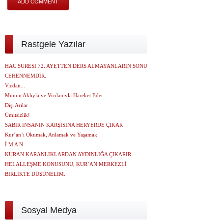
Rastgele Yazılar
HAC SURESİ 72. AYETTEN DERS ALMAYANLARIN SONU
CEHENNEMDİR.
Vicdan...
Mümin Aklıyla ve Vicdanıyla Hareket Eder...
Dişi Arılar
Ümitsizlik!
SABIR İNSANIN KARŞISINA HERYERDE ÇIKAR
Kur’an’ı Okumak, Anlamak ve Yaşamak
İ M A N
KURAN KARANLIKLARDAN AYDINLIĞA ÇIKARIR
HELALLEŞME KONUSUNU, KUR’AN MERKEZLİ
BİRLİKTE DÜŞÜNELİM.
Sosyal Medya