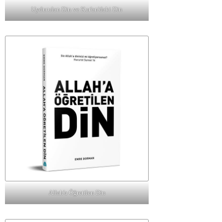
Uydurulan Din ve Kur'an'daki Din
Allah'a Öğretilen Din