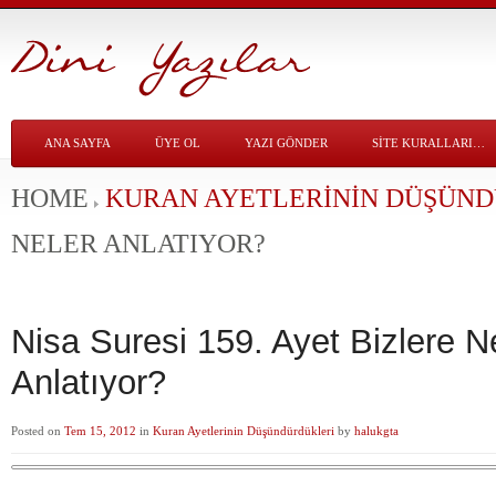
ANA SAYFA
ÜYE OL
YAZI GÖNDER
SITE KURALLARI…
HOME
KURAN AYETLERININ DÜŞÜN
NELER ANLATIYOR?
Nisa Suresi 159. Ayet Bizlere N
Anlatıyor?
Posted on
Tem 15, 2012
in
Kuran Ayetlerinin Düşündürdükleri
by
halukgta