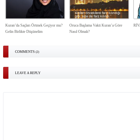
Kuran’da Saçları Örtmek Geçiyor mu?
Oruca Başlama Vakti Kuran’a Göre
Rİ
Gelin Birlikte Düşünelim
Nasıl Olmalı?
COMMENTS
(2)
LEAVE A REPLY