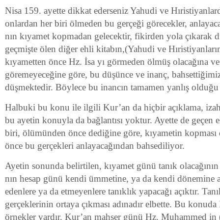
Nisa 159. ayette dikkat ederseniz Yahudi ve Hıristiyanlar
onlardan her biri ölmeden bu gerçeği görecekler, anlayaca
nın kıyamet kopmadan gelecektir, fikirden yola çıkara
geçmişte ölen diğer ehli kitabın,(Yahudi ve Hıristiyanla
kıyametten önce Hz. İsa yı görmeden ölmüş olacağına ve
göremeyeceğine göre, bu düşünce ve inanç, bahsettiğimiz
düşmektedir. Böylece bu inancın tamamen yanlış olduğu 
Halbuki bu konu ile ilgili Kur’an da hiçbir açıklama, izah
bu ayetin konuyla da bağlantısı yoktur. Ayette de geçen e
biri, ölümünden önce dediğine göre, kıyametin kopması 
önce bu gerçekleri anlayacağından bahsediliyor.
Ayetin sonunda belirtilen, kıyamet günü tanık olacağının
nın hesap günü kendi ümmetine, ya da kendi dönemine ai
edenlere ya da etmeyenlere tanıklık yapacağı açıktır. Tanı
gerçeklerinin ortaya çıkması adınadır elbette. Bu konuda
örnekler vardır. Kur’an mahşer günü Hz. Muhammed in (s