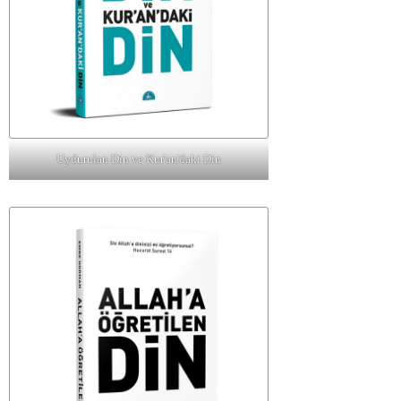
Uydurulan Din ve Kur'an'daki Din