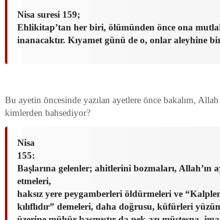
Nisa suresi 159;
Ehlikitap’tan her biri, ölümünden önce ona mutl
inanacaktır. Kıyamet günü de o, onlar aleyhine bir
Bu ayetin öncesinde yazılan ayetlere önce bakalım, Alla
kimlerden bahsediyor?
Nisa
155:
Başlarına gelenler; ahitlerini bozmaları, Allah’ın a
etmeleri,
haksız yere peygamberleri öldürmeleri ve “Kalple
kılıflıdır” demeleri, daha doğrusu, küfürleri yüzün
üzerine mühür basmıştır da pek azı müstesna, ima