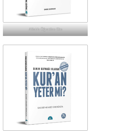
Allah'a Öğretilen Din