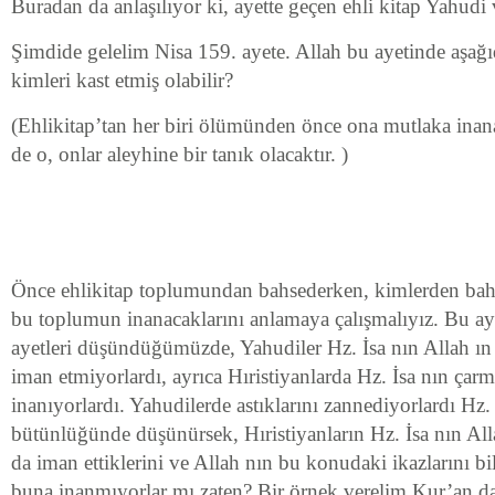
Buradan da anlaşılıyor ki, ayette geçen ehli kitap Yahudi v
Şimdide gelelim Nisa 159. ayete. Allah bu ayetinde aşağıd
kimleri kast etmiş olabilir?
(Ehlikitap’tan her biri ölümünden önce ona mutlaka inan
de o, onlar aleyhine bir tanık olacaktır. )
Önce ehlikitap toplumundan bahsederken, kimlerden bah
bu toplumun inanacaklarını anlamaya çalışmalıyız. Bu ay
ayetleri düşündüğümüzde, Yahudiler Hz. İsa nın Allah ın
iman etmiyorlardı, ayrıca Hıristiyanlarda Hz. İsa nın çarm
inanıyorlardı. Yahudilerde astıklarını zannediyorlardı Hz.
bütünlüğünde düşünürsek, Hıristiyanların Hz. İsa nın Al
da iman ettiklerini ve Allah nın bu konudaki ikazlarını b
buna inanmıyorlar mı zaten? Bir örnek verelim Kur’an d