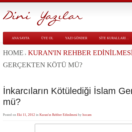
ANA SAYFA
ÜYE OL
YAZI GÖNDER
SITE KURALLARI…
HOME
KURAN'IN REHBER EDINILMES
GERÇEKTEN KÖTÜ MÜ?
İnkarcıların Kötülediği İslam G
mü?
Posted on
Eki 11, 2012
in
Kuran'ın Rehber Edinilmesi
by
hocam