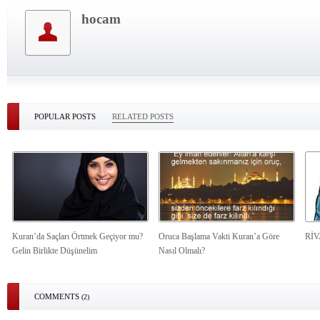
hocam
POPULAR POSTS
RELATED POSTS
Kuran’da Saçları Örtmek Geçiyor mu?
Oruca Başlama Vakti Kuran’a Göre
Rİ
Gelin Birlikte Düşünelim
Nasıl Olmalı?
COMMENTS
(2)