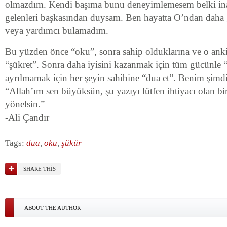
olmazdım. Kendi başıma bunu deneyimlemesem belki in
gelenleri başkasından duysam. Ben hayatta O’ndan daha gü
veya yardımcı bulamadım.
Bu yüzden önce “oku”, sonra sahip olduklarına ve o ank
“şükret”. Sonra daha iyisini kazanmak için tüm gücünle 
ayrılmamak için her şeyin sahibine “dua et”. Benim şimdi
“Allah’ım sen büyüksün, şu yazıyı lütfen ihtiyacı olan b
yönelsin.”
-Ali Çandır
Tags:
dua
,
oku
,
şükür
SHARE THIS
ABOUT THE AUTHOR