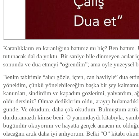
Karanlıkların en karanlığına battınız mı hiç? Ben battım. Ü
tutunacak dal da yoktu. Bir saniye bile dinmeyen acılar 
sonunda ve dua etmeyi “öğrendim”; ama öyle yüzeysel bi
Benim tabirimle “alıcı gözle, içten, can havliyle” dua et
yöneldim, çünkü yönelebileceğim başka bir şey kalmamış
kanunları, sindirdim ve kapadım gözlerimi, yalvardım, a
oldu dersiniz? Olmaz dediklerim oldu, arayıp bulamadık
günde. Ve okudum, daha çok okudum. Bulmuştum artık 
durduramazdı kimse beni. O yanımdaydı kitabıyla, yanı
bugündür okuyorum ve hayatta gerçek amacın ne olduğu
olacağını artık daha iyi anlıyorum. Belki “O” kitabı ok