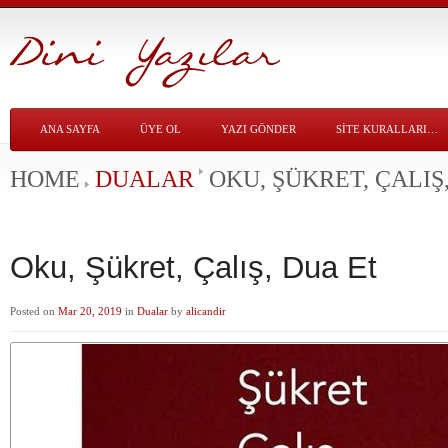
ANA SAYFA
ÜYE OL
YAZI GÖNDER
SITE KURALLARI…
HOME
DUALAR
OKU, ŞÜKRET, ÇALIŞ
Oku, Şükret, Çalış, Dua Et
Posted on
Mar 20, 2019
in
Dualar
by
alicandir