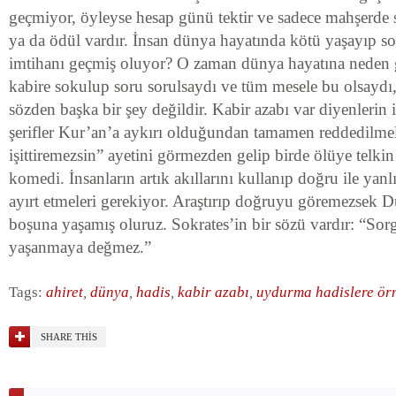
geçmiyor, öyleyse hesap günü tektir ve sadece mahşerde
ya da ödül vardır. İnsan dünya hayatında kötü yaşayıp so
imtihanı geçmiş oluyor? O zaman dünya hayatına neden 
kabire sokulup soru sorulsaydı ve tüm mesele bu olsaydı,
sözden başka bir şey değildir. Kabir azabı var diyenlerin i
şerifler Kur’an’a aykırı olduğundan tamamen reddedilmel
işittiremezsin” ayetini görmezden gelip birde ölüye telkin 
komedi. İnsanların artık akıllarını kullanıp doğru ile yanlı
ayırt etmeleri gerekiyor. Araştırıp doğruyu göremezsek 
boşuna yaşamış oluruz. Sokrates’in bir sözü vardır: “So
yaşanmaya değmez.”
Tags:
ahiret
,
dünya
,
hadis
,
kabir azabı
,
uydurma hadislere ör
SHARE THIS