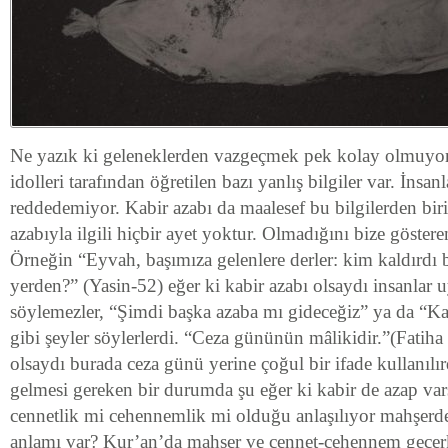
Ne yazık ki geleneklerden vazgeçmek pek kolay olmuyor
idolleri tarafından öğretilen bazı yanlış bilgiler var. İnsan
reddedemiyor. Kabir azabı da maalesef bu bilgilerden bir
azabıyla ilgili hiçbir ayet yoktur. Olmadığını bize gösteren
Örneğin “Eyvah, başımıza gelenlere derler: kim kaldırd
yerden?” (Yasin-52) eğer ki kabir azabı olsaydı insanlar 
söylemezler, “Şimdi başka azaba mı gideceğiz” ya da “Ka
gibi şeyler söylerlerdi. “Ceza gününün mâlikidir.”(Fatiha 
olsaydı burada ceza günü yerine çoğul bir ifade kullanılır
gelmesi gereken bir durumda şu eğer ki kabir de azap var
cennetlik mi cehennemlik mi olduğu anlaşılıyor mahşerd
anlamı var? Kur’an’da mahşer ve cennet-cehennem geçer