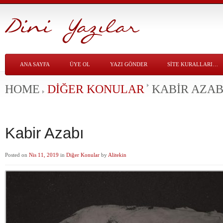
ANA SAYFA
ÜYE OL
YAZI GÖNDER
SITE KURALLARI…
HOME
DIĞER KONULAR
KABIR AZAB
Kabir Azabı
Posted on
Nis 11, 2019
in
Diğer Konular
by
Alitekin