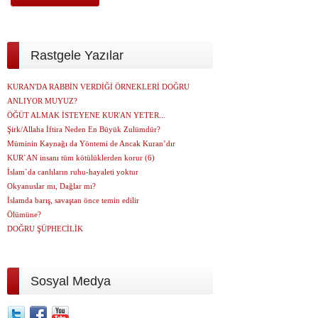
Rastgele Yazılar
KURAN'DA RABBİN VERDİĞİ ÖRNEKLERİ DOĞRU
ANLIYOR MUYUZ?
ÖĞÜT ALMAK İSTEYENE KUR'AN YETER...
Şirk/Allaha İftira Neden En Büyük Zulümdür?
Müminin Kaynağı da Yöntemi de Ancak Kuran’dır
KUR`AN insanı tüm kötülüklerden korur (6)
İslam`da canlıların ruhu-hayaleti yoktur
Okyanuslar mı, Dağlar mı?
İslamda barış, savaştan önce temin edilir
Ölümüne?
DOĞRU ŞÜPHECİLİK
Sosyal Medya