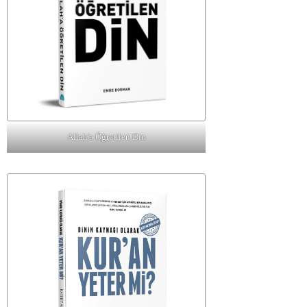
Allah'a Öğretilen Din