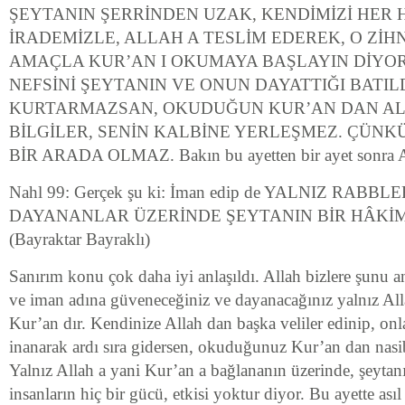
ŞEYTANIN ŞERRİNDEN UZAK, KENDİMİZİ HER 
İRADEMİZLE, ALLAH A TESLİM EDEREK, O ZİHN
AMAÇLA KUR’AN I OKUMAYA BAŞLAYIN DİYOR 
NEFSİNİ ŞEYTANIN VE ONUN DAYATTIĞI BATI
KURTARMAZSAN, OKUDUĞUN KUR’AN DAN A
BİLGİLER, SENİN KALBİNE YERLEŞMEZ. ÇÜNKÜ
BİR ARADA OLMAZ. Bakın bu ayetten bir ayet sonra Al
Nahl 99: Gerçek şu ki: İman edip de YALNIZ RABB
DAYANANLAR ÜZERİNDE ŞEYTANIN BİR HÂKİM
(Bayraktar Bayraklı)
Sanırım konu çok daha iyi anlaşıldı. Allah bizlere şunu an
ve iman adına güveneceğiniz ve dayanacağınız yalnız Alla
Kur’an dır. Kendinize Allah dan başka veliler edinip, onl
inanarak ardı sıra gidersen, okuduğunuz Kur’an dan nasib
Yalnız Allah a yani Kur’an a bağlananın üzerinde, şeytan
insanların hiç bir gücü, etkisi yoktur diyor. Bu ayette asıl