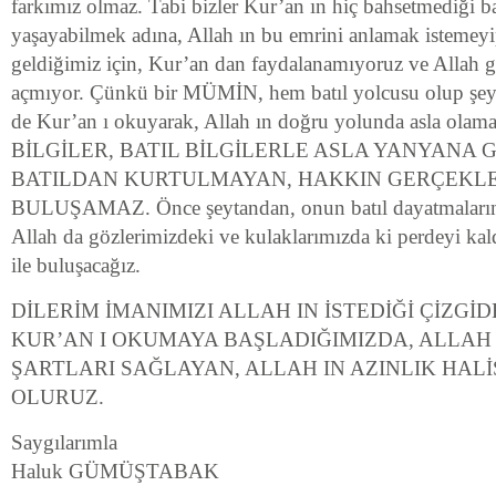
farkımız olmaz. Tabi bizler Kur’an ın hiç bahsetmediği bat
yaşayabilmek adına, Allah ın bu emrini anlamak istemey
geldiğimiz için, Kur’an dan faydalanamıyoruz ve Allah
açmıyor. Çünkü bir MÜMİN, hem batıl yolcusu olup şeyt
de Kur’an ı okuyarak, Allah ın doğru yolunda asla o
BİLGİLER, BATIL BİLGİLERLE ASLA YANYANA 
BATILDAN KURTULMAYAN, HAKKIN GERÇEKLER
BULUŞAMAZ. Önce şeytandan, onun batıl dayatmalarınd
Allah da gözlerimizdeki ve kulaklarımızda ki perdeyi kal
ile buluşacağız.
DİLERİM İMANIMIZI ALLAH IN İSTEDİĞİ ÇİZGİ
KUR’AN I OKUMAYA BAŞLADIĞIMIZDA, ALLAH I
ŞARTLARI SAĞLAYAN, ALLAH IN AZINLIK HAL
OLURUZ.
Saygılarımla
Haluk GÜMÜŞTABAK