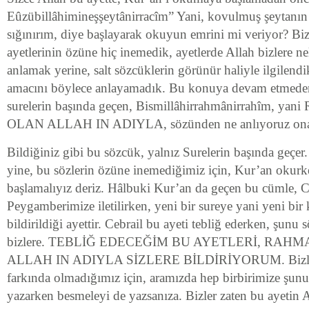
Eûzübillâhimineşşeytânirracîm” Yani, kovulmuş şeytanın 
sığınırım, diye başlayarak okuyun emrini mi veriyor? Bizl
ayetlerinin özüne hiç inemedik, ayetlerde Allah bizlere ne
anlamak yerine, salt sözcüklerin görünür haliyle ilgilendik
amacını böylece anlayamadık. Bu konuya devam etmede
surelerin başında geçen, Bismillâhirrahmânirrahîm,
OLAN ALLAH IN ADIYLA, sözünden ne anlıyoruz ona h
Bildiğiniz gibi bu sözcük, yalnız Surelerin başında geçer
yine, bu sözlerin özüne inemediğimiz için, Kur’an okur
başlamalıyız deriz. Hâlbuki Kur’an da geçen bu cümle, Ce
Peygamberimize iletilirken, yeni bir sureye yani yeni bir
bildirildiği ayettir. Cebrail bu ayeti tebliğ ederken, şunu 
bizlere. TEBLİĞ EDECEĞİM BU AYETLERİ, RAH
ALLAH IN ADIYLA SİZLERE BİLDİRİYORUM. Bizler 
farkında olmadığımız için, aramızda hep birbirimize şunu 
yazarken besmeleyi de yazsanıza. Bizler zaten bu ayetin A