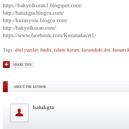
https://hakyolkuran1.blogspot.com/
http://halukgta.blogcu.com/
http://kuranyolu.blogcu.com/
http://hakyolkuran.com/
https://www.facebook.com/Kuranadavet1/
Tags:
dini yazılar
,
hadis
,
islam
,
kuran
,
kurandaki din
,
kuranı 
SHARE THIS
ABOUT THE AUTHOR
halukgta