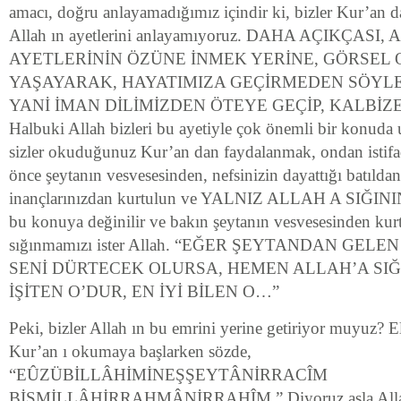
amacı, doğru anlayamadığımız içindir ki, bizler Kur’an 
Allah ın ayetlerini anlayamıyoruz. DAHA AÇIKÇASI,
AYETLERİNİN ÖZÜNE İNMEK YERİNE, GÖRSEL
YAŞAYARAK, HAYATIMIZA GEÇİRMEDEN SÖYLE
YANİ İMAN DİLİMİZDEN ÖTEYE GEÇİP, KALBİZ
Halbuki Allah bizleri bu ayetiyle çok önemli bir konuda 
sizler okuduğunuz Kur’an dan faydalanmak, ondan istifad
önce şeytanın vesvesesinden, nefsinizin dayattığı batıldan,
inançlarınızdan kurtulun ve YALNIZ ALLAH A SIĞININ. 
bu konuya değinilir ve bakın şeytanın vesvesesinden kur
sığınmamızı ister Allah. “EĞER ŞEYTANDAN GEL
SENİ DÜRTECEK OLURSA, HEMEN ALLAH’A SIĞI
İŞİTEN O’DUR, EN İYİ BİLEN O…”
Peki, bizler Allah ın bu emrini yerine getiriyor muyuz? El
Kur’an ı okumaya başlarken sözde,
“EÛZÜBİLLÂHİMİNEŞŞEYTÂNİRRACÎM
BİSMİLLÂHİRRAHMÂNİRRAHÎM.” Diyoruz asla Allah ı