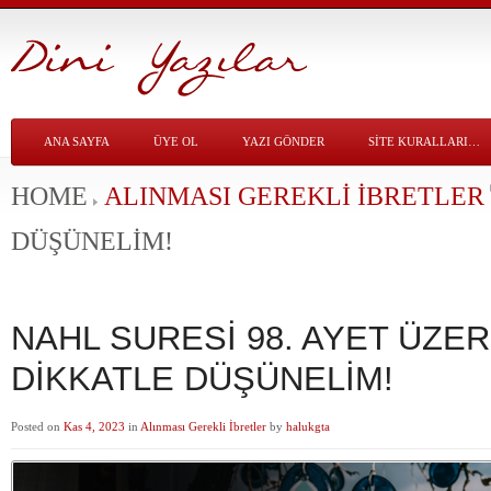
ANA SAYFA
ÜYE OL
YAZI GÖNDER
SITE KURALLARI…
HOME
ALINMASI GEREKLI İBRETLER
DÜŞÜNELİM!
NAHL SURESİ 98. AYET ÜZE
DİKKATLE DÜŞÜNELİM!
Posted on
Kas 4, 2023
in
Alınması Gerekli İbretler
by
halukgta