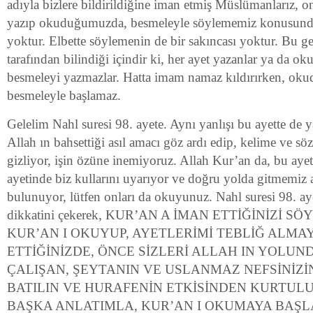
adıyla bizlere bildirildiğine iman etmiş Müslümanlarız, on
yazıp okuduğumuzda, besmeleyle söylememiz konusunda
yoktur. Elbette söylemenin de bir sakıncası yoktur. Bu ge
tarafından bilindiği içindir ki, her ayet yazanlar ya da ok
besmeleyi yazmazlar. Hatta imam namaz kıldırırken, oku
besmeleyle başlamaz.
Gelelim Nahl suresi 98. ayete. Aynı yanlışı bu ayette de 
Allah ın bahsettiği asıl amacı göz ardı edip, kelime ve söz
gizliyor, işin özüne inemiyoruz. Allah Kur’an da, bu aye
ayetinde biz kullarını uyarıyor ve doğru yolda gitmemiz 
bulunuyor, lütfen onları da okuyunuz. Nahl suresi 98. aye
dikkatini çekerek, KUR’AN A İMAN ETTİĞİNİZİ 
KUR’AN I OKUYUP, AYETLERİMİ TEBLİĞ ALMA
ETTİĞİNİZDE, ÖNCE SİZLERİ ALLAH IN YOLU
ÇALIŞAN, ŞEYTANIN VE USLANMAZ NEFSİNİZİN
BATILIN VE HURAFENİN ETKİSİNDEN KURTULU
BAŞKA ANLATIMLA, KUR’AN I OKUMAYA BAŞL