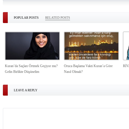
POPULAR POSTS
RELATED POSTS
Kuran’da Saçları Örtmek Geçiyor mu?
Oruca Başlama Vakti Kuran’a Göre
Rİ
Gelin Birlikte Düşünelim
Nasıl Olmalı?
LEAVE A REPLY