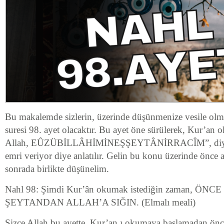
Bu makalemde sizlerin, üzerinde düşünmenize vesile olm
suresi 98. ayet olacaktır. Bu ayet öne sürülerek, Kur’an
Allah, EÛZÜBİLLÂHİMİNEŞŞEYTÂNİRRACÎM”, diye 
emri veriyor diye anlatılır. Gelin bu konu üzerinde önce 
sonrada birlikte düşünelim.
Nahl 98: Şimdi Kur’ân okumak istediğin zaman, Ö
ŞEYTANDAN ALLAH’A SIĞIN. (Elmalı meali)
Sizce Allah bu ayette, Kur’an ı okumaya başlamadan önc