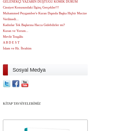
GELENEKÇİ YAZARIN DÜŞTÜĞÜ KOMİK DURUM
Cinsiyet Konusundaki İlginç Gerçekler!!!
Muhammed Peygamber'e Kuran Dışında Başka Hiçbir Mucize
Verilmedi...
Kadınlar Tek Başlarına Hacca Gidebilirler mi?
Kuran ve Yorum...
Mevlit Tezgâhı
A B D E S T
İslam ve Hz. İbrahim
Sosyal Medya
KİTAP TAVSİYELERİMİZ