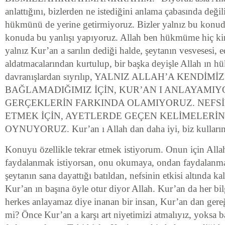
anlattığını, bizlerden ne istediğini anlama çabasında değil
hükmünü de yerine getirmiyoruz. Bizler yalnız bu konuda
konuda bu yanlışı yapıyoruz. Allah ben hükmüme hiç ki
yalnız Kur’an a sarılın dediği halde, şeytanın vesvesesi, e
aldatmacalarından kurtulup, bir başka deyişle Allah ın h
davranışlardan sıyrılıp, YALNIZ ALLAH’A KENDİMİZ
BAĞLAMADIĞIMIZ İÇİN, KUR’AN I ANLAYAMIY
GERÇEKLERİN FARKINDA OLAMIYORUZ. NEFSİ
ETMEK İÇİN, AYETLERDE GEÇEN KELİMELERİN
OYNUYORUZ. Kur’an ı Allah dan daha iyi, biz kullarına
Konuyu özellikle tekrar etmek istiyorum. Onun için Alla
faydalanmak istiyorsan, onu okumaya, ondan faydalanm
şeytanın sana dayattığı batıldan, nefsinin etkisi altında ka
Kur’an ın başına öyle otur diyor Allah. Kur’an da her bil
herkes anlayamaz diye inanan bir insan, Kur’an dan gereğ
mi? Önce Kur’an a karşı art niyetimizi atmalıyız, yoksa 