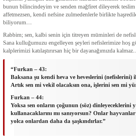
bunun bilincindeyim ve senden mağfiret dileyerek tesli
affetmezsen, kendi nefsine zulmedenlerle birlikte haşredi
biliyorum…
Rabbim; sen, kalbi senin için titreyen müminleri de nefisl
Sana kulluğumuzu engelleyen şeyleri nefislerimize hoş g
kalplerimizi katılaştırırsan hiç bir dayanağımızda kalma
“Furkan – 43:
Baksana şu kendi heva ve heveslerini (nefislerini) 
Artık sen mi vekil olacaksın ona, işlerini sen mi y
Furkan – 44:
Yoksa sen onların çoğunun (söz) dinleyeceklerini y
kullanacaklarını mı sanıyorsun? Onlar hayvanlar g
yolca onlardan daha da şaşkındırlar.”