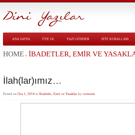
ANA SAYFA
ÜYE OL
YAZI GÖNDER
SITE KURALLARI…
HOME
İBADETLER, EMIR VE YASAKL
İlah(lar)ımız…
Posted on
Oca 1, 2014
in
İbadetler, Emir ve Yasaklar
by
cortextm