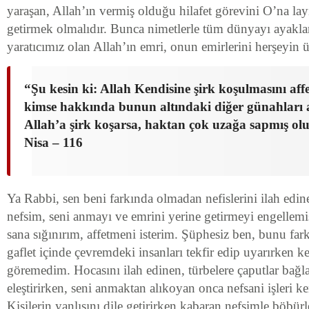
yaraşan, Allah’ın vermiş olduğu hilafet görevini O’na lay
getirmek olmalıdır. Bunca nimetlerle tüm dünyayı ayaklar
yaratıcımız olan Allah’ın emri, onun emirlerini herşeyin 
“Şu kesin ki: Allah Kendisine şirk koşulmasını aff
kimse hakkında bunun altındaki diğer günahları a
Allah’a şirk koşarsa, haktan çok uzağa sapmış olu
Nisa – 116
Ya Rabbi, sen beni farkında olmadan nefislerini ilah edin
nefsim, seni anmayı ve emrini yerine getirmeyi engellemiş
sana sığınırım, affetmeni isterim. Şüphesiz ben, bunu fa
gaflet içinde çevremdeki insanları tekfir edip uyarırken
göremedim. Hocasını ilah edinen, türbelere çaputlar bağ
eleştirirken, seni anmaktan alıkoyan onca nefsani işleri
Kişilerin yanlışını dile getirirken kabaran nefsimle böbü