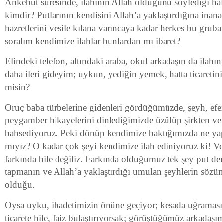
Ankebut suresinde, ilahının Allah olduğunu söylediği ha
kimdir? Putlarının kendisini Allah’a yaklaştırdığına inana
hazretlerini vesile kılana varıncaya kadar herkes bu gruba 
soralım kendimize ilahlar bunlardan mı ibaret?
Elindeki telefon, altındaki araba, okul arkadaşın da ilahın
daha ileri gideyim; uykun, yediğin yemek, hatta ticaretini
misin?
Oruç baba türbelerine gidenleri gördüğümüzde, şeyh, efen
peygamber hikayelerini dinlediğimizde üzülüp şirkten v
bahsediyoruz. Peki dönüp kendimize baktığımızda ne yap
mıyız? O kadar çok şeyi kendimize ilah ediniyoruz ki! V
farkında bile değiliz. Farkında olduğumuz tek şey put de
tapmanın ve Allah’a yaklaştırdığı umulan şeyhlerin söz
olduğu.
Oysa uyku, ibadetimizin önüne geçiyor; kesada uğrama
ticarete hile, faiz bulaştırıyorsak; görüştüğümüz arkadaşı