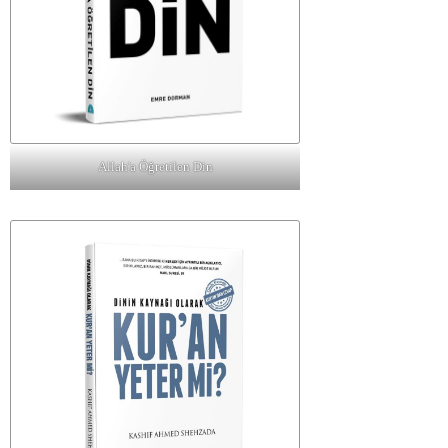
Allah'a Öğretilen Din