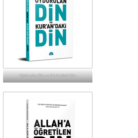
Uydurulan Din ve Kur'an'daki Din