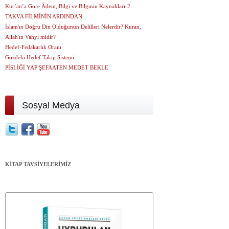
Kur’an’a Göre Âdem, Bilgi ve Bilginin Kaynakları-2
TAKVA FİLMİNİN ARDINDAN
İslam'ın Doğru Din Olduğunun Delilleri Nelerdir? Kuran,
Allah'ın Vahyi midir?
Hedef-Fedakarlık Oranı
Gözdeki Hedef Takip Sistemi
PİSLİĞİ YAP ŞEFAATEN MEDET BEKLE
Sosyal Medya
KİTAP TAVSİYELERİMİZ