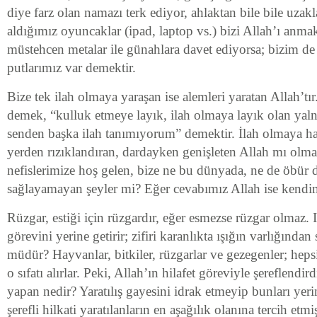
diye farz olan namazı terk ediyor, ahlaktan bile bile uzakl
aldığımız oyuncaklar (ipad, laptop vs.) bizi Allah’ı anmak
müstehcen metalar ile günahlara davet ediyorsa; bizim de
putlarımız var demektir.
Bize tek ilah olmaya yaraşan ise alemleri yaratan Allah’tır.
demek, “kulluk etmeye layık, ilah olmaya layık olan yaln
senden başka ilah tanımıyorum” demektir. İlah olmaya hak
yerden rızıklandıran, dardayken genişleten Allah mı olma
nefislerimize hoş gelen, bize ne bu dünyada, ne de öbür
sağlayamayan şeyler mi? Eğer cevabımız Allah ise kendim
Rüzgar, estiği için rüzgardır, eğer esmezse rüzgar olmaz. I
görevini yerine getirir; zifiri karanlıkta ışığın varlığın
müdür? Hayvanlar, bitkiler, rüzgarlar ve gezegenler; hepsi
o sıfatı alırlar. Peki, Allah’ın hilafet göreviyle şereflendir
yapan nedir? Yaratılış gayesini idrak etmeyip bunları yer
şerefli hilkati yaratılanların en aşağılık olanına tercih et