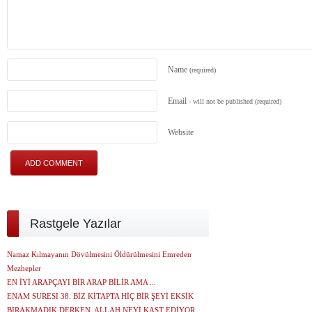
Name
(required)
Email
- will not be published
(required)
Website
Rastgele Yazılar
Namaz Kılmayanın Dövülmesini Öldürülmesini Emreden
Mezhepler
EN İYİ ARAPÇAYI BİR ARAP BİLİR AMA ...
ENAM SURESİ 38. BİZ KİTAPTA HİÇ BİR ŞEYİ EKSİK
BIRAKMADIK DERKEN, ALLAH NEYİ KAST EDİYOR