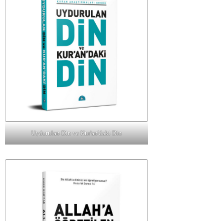
Uydurulan Din ve Kur'an'daki Din