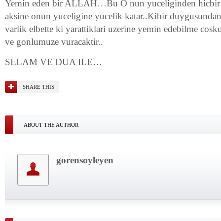
Yemin eden bir ALLAH…Bu O nun yuceliginden hicbir s
aksine onun yuceligine yucelik katar..Kibir duygusundan
varlik elbette ki yarattiklari uzerine yemin edebilme cosk
ve gonlumuze vuracaktir..
SELAM VE DUA ILE…
SHARE THIS
ABOUT THE AUTHOR
gorensoyleyen