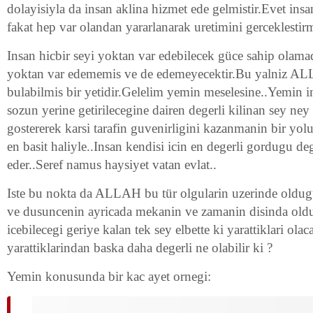
dolayisiyla da insan aklina hizmet ede gelmistir.Evet insan
fakat hep var olandan yararlanarak uretimini gerceklestirmi
Insan hicbir seyi yoktan var edebilecek güce sahip olamad
yoktan var edememis ve de edemeyecektir.Bu yalniz AL
bulabilmis bir yetidir.Gelelim yemin meselesine..Yemin in
sozun yerine getirilecegine dairen degerli kilinan sey ney 
gostererek karsi tarafin guvenirligini kazanmanin bir yolu
en basit haliyle..Insan kendisi icin en degerli gordugu de
eder..Seref namus haysiyet vatan evlat..
Iste bu nokta da ALLAH bu tür olgularin uzerinde oldugu
ve dusuncenin ayricada mekanin ve zamanin disinda oldu
icebilecegi geriye kalan tek sey elbette ki yarattiklari olac
yarattiklarindan baska daha degerli ne olabilir ki ?
Yemin konusunda bir kac ayet ornegi: