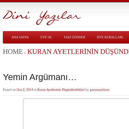
ANA SAYFA
ÜYE OL
YAZI GÖNDER
SITE KURALLARI…
HOME
KURAN AYETLERININ DÜŞÜN
Yemin Argümanı…
Posted on
Oca 2, 2014
in
Kuran Ayetlerinin Düşündürdükleri
by
gorensoyleyen