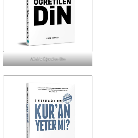
Allah'a Öğretilen Din