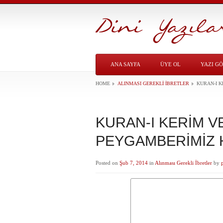
ANA SAYFA
ÜYE OL
YAZI G
HOME
ALINMASI GEREKLI İBRETLER
KURAN-I K
KURAN-I KERİM V
PEYGAMBERİMİZ 
Posted on
Şub 7, 2014
in
Alınması Gerekli İbretler
by