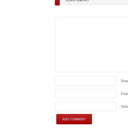
LEAVE A REPLY
Nam
Emai
Webs