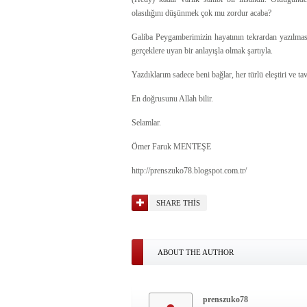
olasılığını düşünmek çok mu zordur acaba?
Galiba Peygamberimizin hayatının tekrardan yazılması
gerçeklere uyan bir anlayışla olmak şartıyla.
Yazdıklarım sadece beni bağlar, her türlü eleştiri ve ta
En doğrusunu Allah bilir.
Selamlar.
Ömer Faruk MENTEŞE
http://prenszuko78.blogspot.com.tr/
SHARE THIS
ABOUT THE AUTHOR
prenszuko78