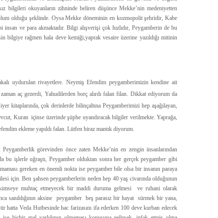
rsız bilgileri okuyanların zihninde beliren düşünce Mekke’nin medeniyetten
toplum olduğu şeklinde. Oysa Mekke döneminin en kozmopolit şehridir, Kabe
 insan ve para akmaktadır. Bilgi alışverişi çok hızlıdır, Peygamberin de bu
in bilgiye rağmen hala deve kemiği,yaprak vesaire üzerine yazıldığı mitinin
kalı uydurulan rivayetlere. Neymiş Efendim peygamberimizin kendine ait
ğu zaman aç gezerdi, Yahudilerden borç alırdı falan filan. Dikkat ediyorum da
siyer kitaplarında, çok derinlerde bilinçaltına Peygamberimizi hep aşağılayan,
evcut, Kuran içinse üzerinde şüphe uyandıracak bilgiler verilmekte. Yaprağa,
efendim ekleme yapıldı falan. Lütfen biraz mantık diyorum.
, Peygamberlik görevinden önce zaten Mekke’nin en zengin insanlarından
 da bu işlerle uğraştı, Peygamber olduktan sonra her gerçek peygamber gibi
lmaması gereken en önemli nokta ise peygamber bile olsa bir insanın paraya
 ailesi için. Ben şahsen peygamberlerin neden hep 40 yaş civarında olduğunun
ni kimseye muhtaç etmeyecek bir maddi duruma gelmesi ve ruhani olarak
ıca sanıldığının aksine peygamber beş parasız bir hayat sürmek bir yana,
ştir hatta Veda Hutbesinde hac farizasını ifa ederken 100 deve kurban edecek
e ise hiçbir mal varlığının olmaması konusuna gelirsek, infak etmiş olma