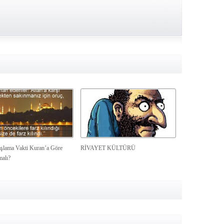
şlama Vakti Kuran’a Göre
RİVAYET KÜLTÜRÜ
malı?