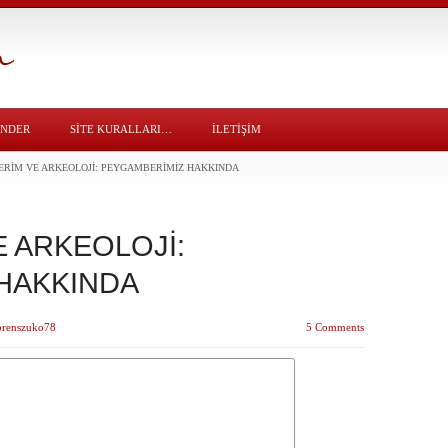
ÖNDER
SITE KURALLARI…
İLETİŞİM
ERİM VE ARKEOLOJİ: PEYGAMBERİMİZ HAKKINDA
E ARKEOLOJİ:
HAKKINDA
prenszuko78
5 Comments