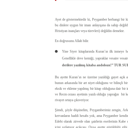
Ayet de göstermektedir ki, Peygamber herhangi bir kita
bu dinlere uygun bir iman anlayışına da sahip değil
Hristiyan inançları veya türevleri) değildin demekte.
En doğrusunu Allah bilir.
Yine Siyer kitaplarında Kuran’ın ilk inmeye baş
Genellikle deve kemiği, yapraklar vesaire vesa
derilere yazılmış kitaba andolsun!’’ TUR SU
Bu ayette Kuran’ın ne üzerine yazıldığı gayet açık an
bunun arkasında bir art niyet olduğunu ve bilinçli b
eksik ve ekleme yapılmış bir kitap olduğuna dair bir i
ve Recm cezası ayetinin yazılı olduğu yaprağın bir k
rivayet ortaya çıkıveriyor.
Şimdi, şöyle düşünelim, Peygamberimiz zengin, Arkada
kervanların haddi hesabı yok, ama Peygamber kendisi
Edebi olarak zirvede olan şairlerin eserlerinin Kabe 
içini sızlatıyor açıkçası. Oysa ayette görüldüğü gib