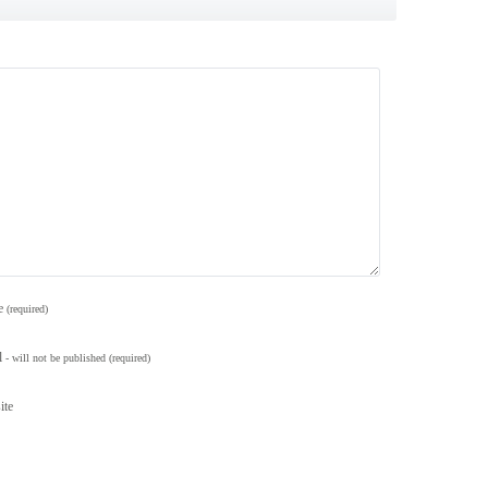
e
(required)
l
- will not be published
(required)
ite