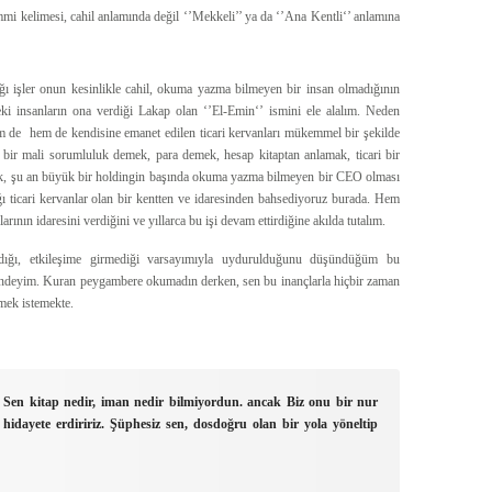
mi kelimesi, cahil anlamında değil ‘’Mekkeli’’ ya da ‘’Ana Kentli‘’ anlamına
ı işler onun kesinlikle cahil, okuma yazma bilmeyen bir insan olmadığının
ki insanların ona verdiği Lakap olan ‘’El-Emin‘’ ismini ele alalım. Neden
 de hem de kendisine emanet edilen ticari kervanları mükemmel bir şekilde
bir mali sorumluluk demek, para demek, hesap kitaptan anlamak, ticari bir
k, şu an büyük bir holdingin başında okuma yazma bilmeyen bir CEO olması
 ticari kervanlar olan bir kentten ve idaresinden bahsediyoruz burada. Hem
nın idaresini verdiğini ve yıllarca bu işi devam ettirdiğine akılda tutalım.
adığı, etkileşime girmediği varsayımıyla uydurulduğunu düşündüğüm bu
indeyim. Kuran peygambere okumadın derken, sen bu inançlarla hiçbir zaman
emek istemekte.
 Sen kitap nedir, iman nedir bilmiyordun. ancak Biz onu bir nur
 hidayete erdiririz. Şüphesiz sen, dosdoğru olan bir yola yöneltip