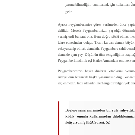
yazma bilmediğini tanımlamak için kullanılan Üm
gelir.
Ayrıca Peygamberimize görev verilmeden önce yaptığ
delilidir. Mesela Peygamberimizin yaşadığı dönemde
vermişlerdi bu ismi ona. Hem doğru sözlü olması hem
idare etmesinden dolayı. Ticari kervan demek büyük 
zekaya sahip olmak demektir. Peygambere cahil deme
demekle aynı şey. Düşünün tüm zenginliğinin kaynağı
Peygamberimizin ilk eşi Hatice Annemizin onu kervanları
Peygamberimizin başka dinlerin kitaplarını okum
rivayetlerin Kuran’da başka yansıması olduğu kanaat
ilgilenmedin, tabii olmadın, herhangi bir bilgin yok d
Böylece sana emrimizden bir ruh vahyettik.
kıldık; onunla kullarımızdan dilediklerimizi
iletiyorsun. ŞURA Suresi: 52