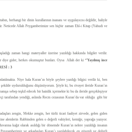
bın, herhangi bir dinin kurallarının inananı ve uygulayıcısı değildir, haliyle
dir. Neticede Allah Peygamberimize sen hiçbir zaman Ehl-i Kitap (Yahudi ve
ladığı zaman hangi materyaller üzerine yazıldığı hakkında bilgiler verilir.
ire diye gider, herkes okumuştur bunları. Oysa Allah der ki
‘’Yayılmış ince
RESİ : 3
latılmakta. Niye hala Kuran’ın böyle şeylere yazdığı bilgisi verilir ki, ben
ir şekilde uydurulduğunu düşünüyorum. Şöyle ki, bu rivayet ileride Kuran’ın
nanışa sebep teşkil edecek bir hainlik içermekte ki bu da ileride gerçekleşiyor
eçi tarafından yendiği, aslında Recm cezasının Kuran’da var olduğu gibi bir
şları zengin, Mekke zengin, her türlü ticari faaliyet zirvede, gelen giden
ne alemlerin Rabbinden gelen o değerli vahiyleri, kemiğe, yaprağa yazıyor.
duvarına kağıt olarak asıldığı bir dönemde Kuran’ın nelere yazıldığı insanın
i Peygamberimiz ve arkadaşları Kuran’ı yazılabilecek en güvenli ve değerli