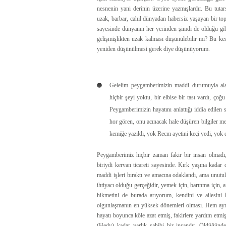
nesnenin yani derinin üzerine yazmışlardır. Bu tuta
uzak, barbar, cahil dünyadan habersiz yaşayan bir 
sayesinde dünyanın her yerinden şimdi de olduğu gibi
gelişmişlikten uzak kalması düşünülebilir mi? Bu kes
yeniden düşünülmesi gerek diye düşünüyorum.
Gelelim peygamberimizin maddi durumuyla ala
hiçbir şeyi yoktu, bir elbise bir tası vardı, ço
Peygamberimizin hayatını anlattığı iddia edilen 
hor gören, onu acınacak hale düşüren bilgiler m
kemiğe yazıldı, yok Recm ayetini keçi yedi, yok 
Peygamberimiz hiçbir zaman fakir bir insan olmadı
biriydi kervan ticareti sayesinde. Kırk yaşına kadar
maddi işleri bıraktı ve amacına odaklandı, ama unutu
ihtiyacı olduğu gerçeğidir, yemek için, barınma için,
hikmetini de burada arıyorum, kendini ve ailesi
olgunlaşmanın en yüksek dönemleri olması. Hem ayr
hayatı boyunca köle azat etmiş, fakirlere yardım etmi
(Hedy) kadar varlık sahibi bir insandır. Öldüğünd