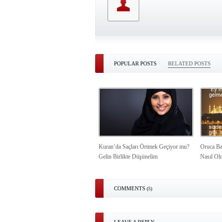
POPULAR POSTS
RELATED POSTS
Kuran’da Saçları Örtmek Geçiyor mu?
Oruca Ba
Gelin Birlikte Düşünelim
Nasıl Ol
COMMENTS
(5)