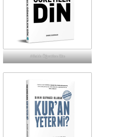
Allah'a Öğretilen Din