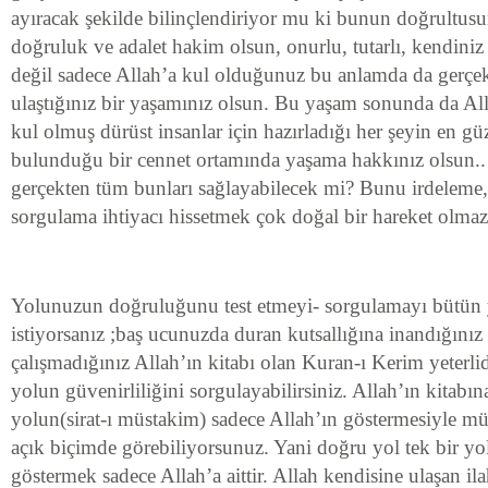
ayıracak şekilde bilinçlendiriyor mu ki bunun doğrultus
doğruluk ve adalet hakim olsun, onurlu, tutarlı, kendiniz 
değil sadece Allah’a kul olduğunuz bu anlamda da gerç
ulaştığınız bir yaşamınız olsun. Bu yaşam sonunda da All
kul olmuş dürüst insanlar için hazırladığı her şeyin en gü
bulunduğu bir cennet ortamında yaşama hakkınız olsun.. 
gerçekten tüm bunları sağlayabilecek mi? Bunu irdeleme, 
sorgulama ihtiyacı hissetmek çok doğal bir hareket olma
Yolunuzun doğruluğunu test etmeyi- sorgulamayı bütün y
istiyorsanız ;baş ucunuzda duran kutsallığına inandığınız
çalışmadığınız Allah’ın kitabı olan Kuran-ı Kerim yeterlid
yolun güvenirliliğini sorgulayabilirsiniz. Allah’ın kitabı
yolun(sirat-ı müstakim) sadece Allah’ın göstermesiyle m
açık biçimde görebiliyorsunuz. Yani doğru yol tek bir yo
göstermek sadece Allah’a aittir. Allah kendisine ulaşan il