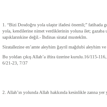
1. “Bizi Dosdoğru yola ulaştır ifadesi önemli;” fatihada 
yola, kendilerine nimet verdiklerinin yoluna ilet; gazaba
sapıklarınkine değil.- İhdinas siratal mustekîm.
Siratallezine en’amte aleyhim ğayril mağdubi aleyhim ve 
Bu yoldan çıkış Allah’a iftira üzerine kurulu.16/115-116
6/21-23, 7/37
2. Allah’ın yolunda Allah hakkında kesinlikle zanna yer 