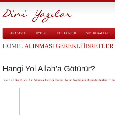
ANA SAYFA
ÜYE OL
YAZI GÖNDER
SITE KURALLARI…
HOME
ALINMASI GEREKLI İBRETLER
Hangi Yol Allah’a Götürür?
Posted on
Nis 15, 2014
in
Alınması Gerekli İbretler
,
Kuran Ayetlerinin Düşündürdükleri
by
pp