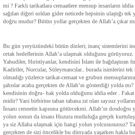
mi ? Farklı tarikatlara cemaatlere mensup insanların iddia e
sağdan diğeri soldan gider neticede hepsinin ulaştığı tek 
doğru mudur? Bütün yollar gerçekten de Allah’a çıkar m
Bu gün yeryüzündeki bütün dinleri; inanç sistemlerini in
ortak hedeflerinin Allah’a ulaşmak olduğunu görüyoruz. B
Yahudiler, Hıristiyanlar, kendisini İslam ile bağdaştıran fı
Kadiriler, Nurcular, Süleymancılar.. burada isimlerini 
olmadığı yüzlerce tarikat-cemaat ve grubun mensuplarının
şahıslar acaba gerçekten de Allah’ın gösterdiği yolda mı?
kendisinin doğru- hak yolda olduğunu iddia eder . Fakat
midir? Yani birbirine taban tabana zıt olan sayısız yolları
İnsanı cennetin kapısına götürcekmi. Allah’ın dosdoğru yo
yolun sonun da insanı Huzura mutluluğa gerçek kurtuluş
ya siz Allaha ulaşmak için hangi yolun yolcususunuz? Ta
gerçekten de sizi öncelikle bu dünyada yaşarken hakla bat