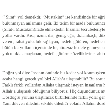
’’ Sırat’’ yol demektir. “Müstakim” ise kendisinde bir eğr
bulunmayan anlamına gelir. İki terim bir arada bulununc
(Sırat-ı Müstakim)ifade etmektedir. İnsanlar tecrübeleriyle 
yollar vardır. Kısa, uzun, dar, geniş, eğri, dolambaçlı, dü
veren , rahat yolculuk sağlayan, hedefe götüren, hedefte
bütün bu yolların içerisinde hiç itirazsız hedefe gitmeye 
yolculukla amaçlanan, hedefe götürme özelliklerine sahip 
Doğru yol diye İnsanın önünde bu kadar yol konmuşken 
acaba hangi gerçek yol bizi Allah’a ulaştırabilir? Bu sor
Farklı farklı yollardan Allaha ulaşmak isteyen insanların 
Allah’a ulaşmak olduğunu biliyoruz. Hiç düşündünüz mü
Dosdoğru yoluna ulaştıracak birbirlerinde farklı yolar g
Yani dileyen dilediği şekilde dilediği yolarla Allahın dos