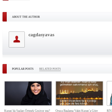
ABOUT THE AUTHOR
cagdasyavas
POPULAR POSTS
RELATED POSTS
Kuran’da Saçları Örtmek Geçiyor mu?
Oruca Başlama Vakti Kuran’a Göre
Rİ