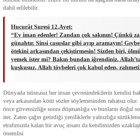
dahil edilebilir.
Hucurât Suresi 12.Ayet:
“Ey iman edenler! Zandan çok sakının! Çünkü za
günahtır. Sinsi casuslar gibi ayıp aramayın! Gıybe
ötekini arkasından çekiştirmesin! Sizden biri, ölmü
yemek ister mi? Bakın bundan iğrendiniz. Allah’ta
kuşkusuz, Allah tövbeleri çok kabul eden, rahmeti
Dünyada istisnasız her insan çevresindekilerin kendisi h
veya arkasından kötü sözler söylemesinden rahatsız olur. B
önce güvensizliğe sonra düşmanlığa ve bunların doğal so
iter. Zaten çağın getirdiği yeniliklerle yalnızlığa sürüklene
etrafımızda kalan bir avuç insanı da kendimizden uzaklaş
önemlisi