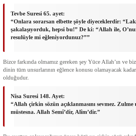
Tevbe Suresi 65. ayet:
“Onlara sorarsan elbette şöyle diyeceklerdir: “Lak
şakalaşıyorduk, hepsi bu!” De ki: “Allah ile, O’nu
resulüyle mi eğleniyordunuz?””
Bizce farkında olmamız gereken şey Yüce Allah’ın ve biz
dinin tüm unsurlarının eğlence konusu olamayacak kadar
olduğudur.
Nisa Suresi 148. Ayet:
“Allah çirkin sözün açıklanmasını sevmez. Zulme u
müstesna. Allah Semî’dir, Alîm’dir.”