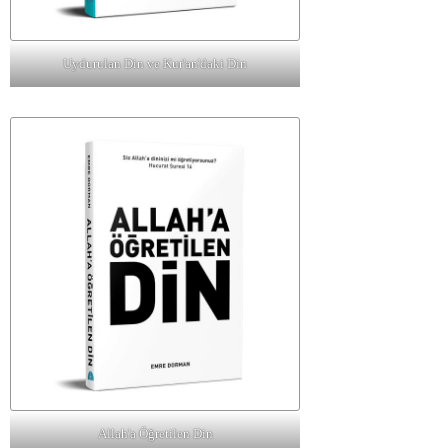
Uydurulan Din ve Kur'an'daki Din
Allah'a Öğretilen Din