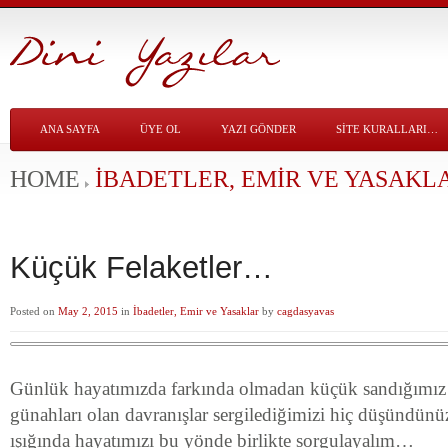
ANA SAYFA
ÜYE OL
YAZI GÖNDER
SITE KURALLARI…
HOME
İBADETLER, EMIR VE YASAKL
Küçük Felaketler…
Posted on
May 2, 2015
in
İbadetler, Emir ve Yasaklar
by
cagdasyavas
Günlük hayatımızda farkında olmadan küçük sandığımız
günahları olan davranışlar sergilediğimizi hiç düşündün
ışığında hayatımızı bu yönde birlikte sorgulayalım…