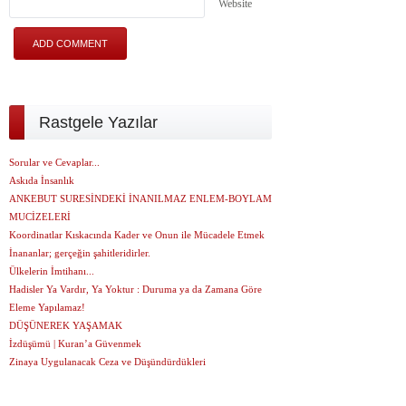
Website
Rastgele Yazılar
Sorular ve Cevaplar...
Askıda İnsanlık
ANKEBUT SURESİNDEKİ İNANILMAZ ENLEM-BOYLAM
MUCİZELERİ
Koordinatlar Kıskacında Kader ve Onun ile Mücadele Etmek
İnananlar; gerçeğin şahitleridirler.
Ülkelerin İmtihanı...
Hadisler Ya Vardır, Ya Yoktur : Duruma ya da Zamana Göre
Eleme Yapılamaz!
DÜŞÜNEREK YAŞAMAK
İzdüşümü | Kuran’a Güvenmek
Zinaya Uygulanacak Ceza ve Düşündürdükleri