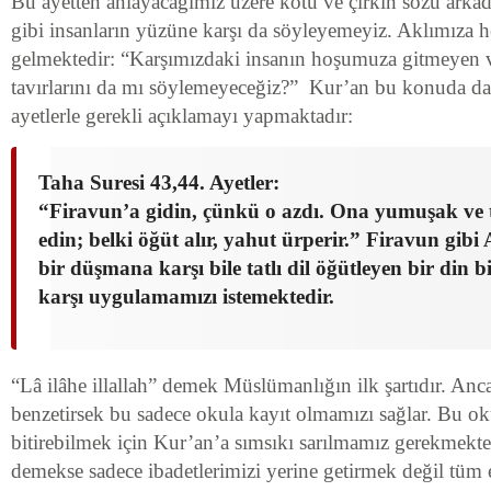
Bu ayetten anlayacağımız üzere kötü ve çirkin sözü ark
gibi insanların yüzüne karşı da söyleyemeyiz. Aklımıza 
gelmektedir: “Karşımızdaki insanın hoşumuza gitmeyen ve
tavırlarını da mı söylemeyeceğiz?” Kur’an bu konuda da
ayetlerle gerekli açıklamayı yapmaktadır:
Taha Suresi 43,44. Ayetler:
“Firavun’a gidin, çünkü o azdı. Ona yumuşak ve ta
edin; belki öğüt alır, yahut ürperir.” Firavun gibi 
bir düşmana karşı bile tatlı dil öğütleyen bir din
karşı uygulamamızı istemektedir.
“Lâ ilâhe illallah” demek Müslümanlığın ilk şartıdır. Anca
benzetirsek bu sadece okula kayıt olmamızı sağlar. Bu ok
bitirebilmek için Kur’an’a sımsıkı sarılmamız gerekmekte
demekse sadece ibadetlerimizi yerine getirmek değil tüm 