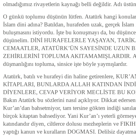
olmadığımız rivayetlerin kaynağı belli değildir. Adı üstün
O günkü toplumu düşünün lütfen. Atatürk hangi konular
İslam dini adına? Batıldan, hurafeden uzak, gerçek İslam
buluşmasını istiyordu. İşte bu konuşmayı da, bu düşünce
düşünelim. DİNİ HURAFELERLE YAŞAYAN, TARİ
CEMAATLER, ATATÜRK’ÜN SAYESİNDE UZUN Bİ
ZEHİRLERİNİ TOPLUMA AKITAMAMIŞLARDIR. Am
düşmanlığını topluma, sinsice işte böyle yaymışlardır.
Atatürk, batılı ve hurafeyi din haline getirenlere, K
KİTAPLARI, BUNLARDA ALLAH KATINDAN İNDİ
DİYENLERE, CEVAP VERİYOR MECLİSTE BU K
Bakın Atatürk bu sözlerini nasıl açıklıyor. Dikkat ederseni
Kur’an’dan bahsetmiyor, tam tersine gökten indiği san
birçok kitaptan bahsediyor. Yani Kur’an’ı yeterli görmey
katındandır diyen, ciltlerce dolusu mezheplerin ve FIKIH
yaptığı kanun ve kuralların DOGMASI. Delilsiz dayatma