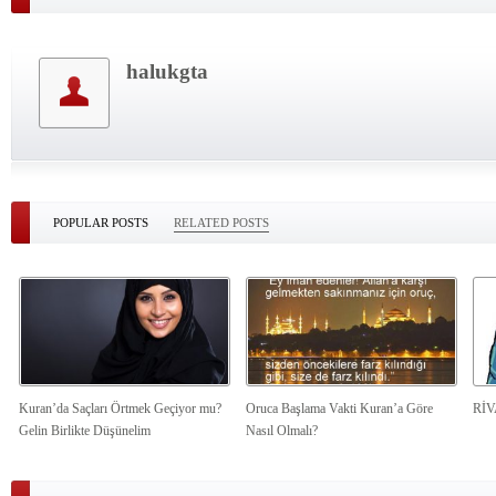
halukgta
POPULAR POSTS
RELATED POSTS
Kuran’da Saçları Örtmek Geçiyor mu?
Oruca Başlama Vakti Kuran’a Göre
Rİ
Gelin Birlikte Düşünelim
Nasıl Olmalı?