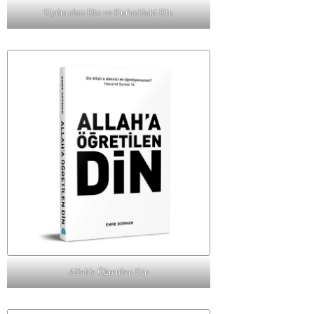
Uydurulan Din ve Kur'an'daki Din
Allah'a Öğretilen Din