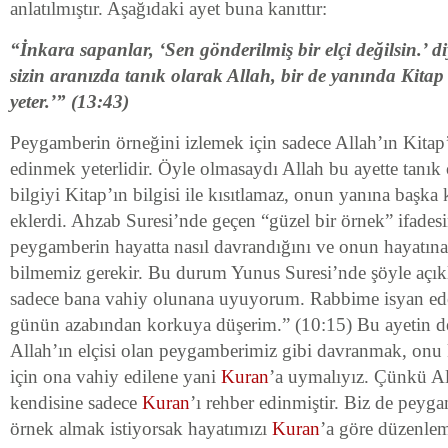
anlatılmıştır. Aşağıdaki ayet buna kanıttır:
“İnkara sapanlar, ‘Sen gönderilmiş bir elçi değilsin.’ d
sizin aranızda tanık olarak Allah, bir de yanında Kitap
yeter.’” (13:43)
Peygamberin örneğini izlemek için sadece Allah’ın Kitap’ı
edinmek yeterlidir. Öyle olmasaydı Allah bu ayette tanık 
bilgiyi Kitap’ın bilgisi ile kısıtlamaz, onun yanına başka k
eklerdi. Ahzab Suresi’nde geçen “güzel bir örnek” ifades
peygamberin hayatta nasıl davrandığını ve onun hayatına
bilmemiz gerekir. Bu durum Yunus Suresi’nde şöyle açı
sadece bana vahiy olunana uyuyorum. Rabbime isyan ed
günün azabından korkuya düşerim.” (10:15) Bu ayetin de 
Allah’ın elçisi olan peygamberimiz gibi davranmak, onu
için ona vahiy edilene yani
Kuran
’a uymalıyız. Çünkü All
kendisine sadece
Kuran
’ı rehber edinmiştir. Biz de pey
örnek almak istiyorsak hayatımızı
Kuran
’a göre düzenlem