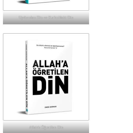
Uydurulan Din ve Kur'an'daki Din
Allah'a Öğretilen Din