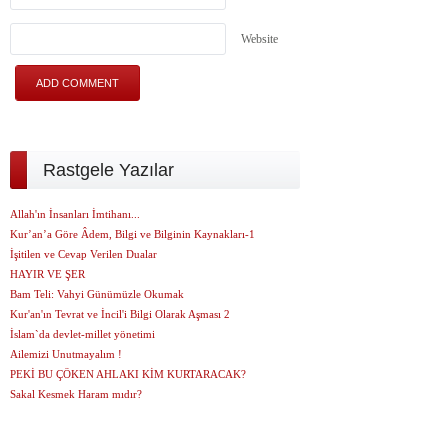
Website
Rastgele Yazılar
Allah'ın İnsanları İmtihanı...
Kur’an’a Göre Âdem, Bilgi ve Bilginin Kaynakları-1
İşitilen ve Cevap Verilen Dualar
HAYIR VE ŞER
Bam Teli: Vahyi Günümüzle Okumak
Kur'an'ın Tevrat ve İncil'i Bilgi Olarak Aşması 2
İslam`da devlet-millet yönetimi
Ailemizi Unutmayalım !
PEKİ BU ÇÖKEN AHLAKI KİM KURTARACAK?
Sakal Kesmek Haram mıdır?