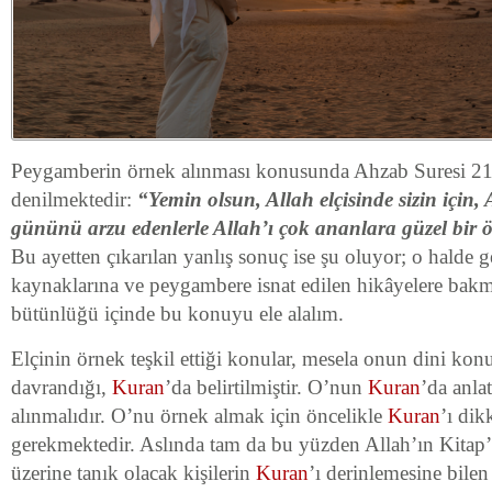
Peygamberin örnek alınması konusunda Ahzab Suresi 21.
denilmektedir:
“Yemin olsun, Allah elçisinde sizin için, A
gününü arzu edenlerle Allah’ı çok ananlara güzel bir ö
Bu ayetten çıkarılan yanlış sonuç ise şu oluyor; o halde g
kaynaklarına ve peygambere isnat edilen hikâyelere bakm
bütünlüğü içinde bu konuyu ele alalım.
Elçinin örnek teşkil ettiği konular, mesela onun dini konu
davrandığı,
Kuran
’da belirtilmiştir. O’nun
Kuran
’da anla
alınmalıdır. O’nu örnek almak için öncelikle
Kuran
’ı di
gerekmektedir. Aslında tam da bu yüzden Allah’ın Kit
üzerine tanık olacak kişilerin
Kuran
’ı derinlemesine bilen 