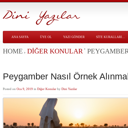
ANA SAYFA
ÜYE OL
YAZI GÖNDER
SITE KURALLARI…
HOME
DIĞER KONULAR
PEYGAMBER
Peygamber Nasıl Örnek Alınmal
Posted on
Oca 9, 2019
in
Diğer Konular
by
Dini Yazilar