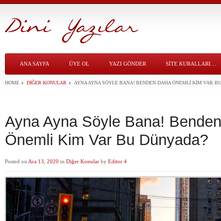
ANA SAYFA
ÜYE OL
YAZI GÖNDER
SITE KURALLARI…
HOME
DIĞER KONULAR
AYNA AYNA SÖYLE BANA! BENDEN DAHA ÖNEMLI KIM VAR B
Ayna Ayna Söyle Bana! Bende
Önemli Kim Var Bu Dünyada?
Posted on
Ara 13, 2020
in
Diğer Konular
by
Editor 4