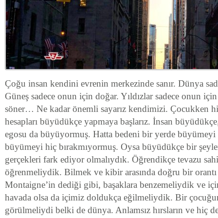
Çoğu insan kendini evrenin merkezinde sanır. Dünya sad
Güneş sadece onun için doğar. Yıldızlar sadece onun için
söner… Ne kadar önemli sayarız kendimizi. Çocukken hi
hesapları büyüdükçe yapmaya başlarız. İnsan büyüdükçe, 
egosu da büyüyormuş. Hatta bedeni bir yerde büyümeyi 
büyümeyi hiç bırakmıyormuş. Oysa büyüdükçe bir şeyler
gerçekleri fark ediyor olmalıydık. Öğrendikçe tevazu sah
öğrenmeliydik. Bilmek ve kibir arasında doğru bir orant
Montaigne’in dediği gibi, başaklara benzemeliydik ve iç
havada olsa da içimiz doldukça eğilmeliydik. Bir çocuğ
görülmeliydi belki de dünya. Anlamsız hırsların ve hiç