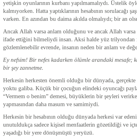
yetişkin oyunlarının kurbanı yapılmamalıydı. Üstelik öy
kalmıyorken. Hatta yaptıklarının hesabının sorulacağı şa
varken. En azından bu daima akılda olmalıydı; bir an o
Ancak Allah varsa anlam olduğunu ve ancak Allah varsa 
ifade ettiğini bilmeliydi insan. Aksi halde yüz trilyondan
gözlemlenebilir evrende, insanın neden bir anlam ve değe
Ey nefsim! Bir nefes kadarken ölümle arandaki mesafe; k
bir şey zannetme.
Herkesin herkesten önemli olduğu bir dünyada, gerçekte
yoktu galiba. Küçük bir çocuğun elindeki oyuncağı pay
“Vermem o benim” demesi, büyüklerin bir şeyleri verirke
yapmasından daha masum ve samimiydi.
Herkesin bir hesabının olduğu dünyada herkesi var edeni
unutuldukça sadece kişisel menfaatlerin gözetildiği ve içt
yaşadığı bir yere dönüşmüştü yeryüzü.