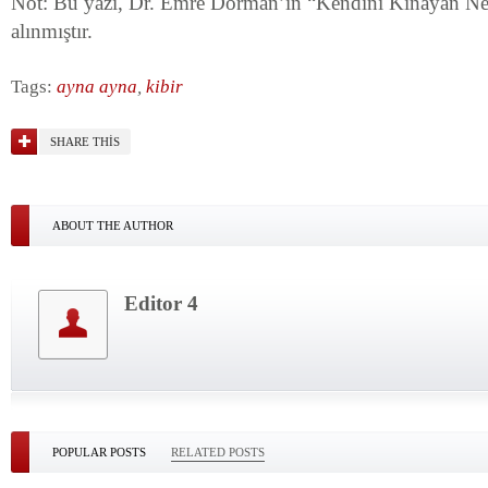
Not: Bu yazı, Dr. Emre Dorman’ın “Kendini Kınayan Nefi
alınmıştır.
Tags:
ayna ayna
,
kibir
SHARE THIS
ABOUT THE AUTHOR
Editor 4
POPULAR POSTS
RELATED POSTS