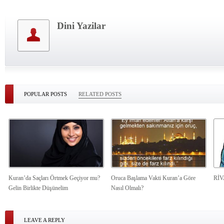
Dini Yazilar
POPULAR POSTS
RELATED POSTS
Kuran’da Saçları Örtmek Geçiyor mu?
Oruca Başlama Vakti Kuran’a Göre
Rİ
Gelin Birlikte Düşünelim
Nasıl Olmalı?
LEAVE A REPLY