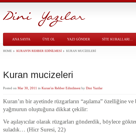
ANA SAYFA
ÜYE OL
YAZI GÖNDER
SITE KURALLARI…
HOME
KURAN'IN REHBER EDINILMESI
KURAN MUCIZELERI
Kuran mucizeleri
Posted on
Mar 30, 2011
in
Kuran'ın Rehber Edinilmesi
by
Dini Yazilar
Kuran’ın bir ayetinde rüzgarların “aşılama” özelliğine 
yağmurun oluştuğuna dikkat çekilir:
Ve aşılayıcılar olarak rüzgarları gönderdik, böylece gökten
suladık… (Hicr Suresi, 22)