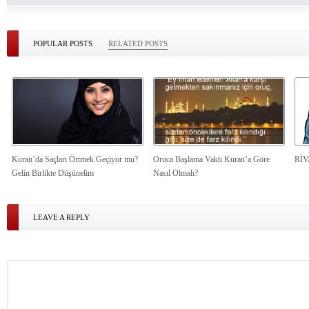
POPULAR POSTS
RELATED POSTS
Kuran’da Saçları Örtmek Geçiyor mu?
Oruca Başlama Vakti Kuran’a Göre
Rİ
Gelin Birlikte Düşünelim
Nasıl Olmalı?
LEAVE A REPLY