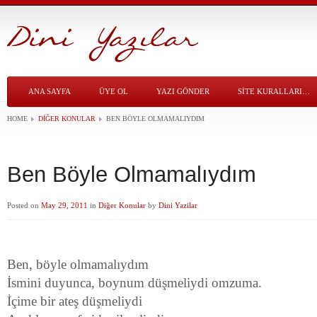
ANA SAYFA
ÜYE OL
YAZI GÖNDER
SITE KURALLARI…
HOME
DIĞER KONULAR
BEN BÖYLE OLMAMALIYDIM
Ben Böyle Olmamalıydım
Posted on
May 29, 2011
in
Diğer Konular
by
Dini Yazilar
Ben, böyle olmamalıydım
İsmini duyunca, boynum düşmeliydi omzuma.
İçime bir ateş düşmeliydi